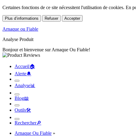
Certaines fonctions de ce site nécessitent l'utilisation de cookies. En
Plus d’informations
Refuser
Accepter
Arnaque ou Fiable
Analyse Produit
Bonjour et bienvenue sur Arnaque Ou Fiable!
Accueil
🏠︎
Alerte
🔔︎
Analyse
📊︎
Blog
📖︎
Outils
🛠︎
Rechercher
🔎︎
Arnaque Ou Fiable
»