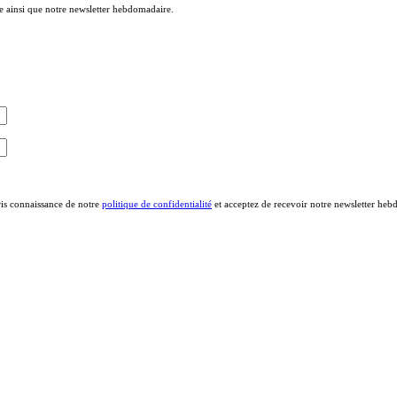
le ainsi que notre newsletter hebdomadaire.
ris connaissance de notre
politique de confidentialité
et acceptez de recevoir notre newsletter heb