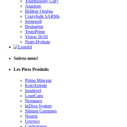
YourBiology Gut+
Anastore
Brûleur Oméga
Crazybulk SARMs
Semenoll
Brulagène
TestoPrime
Vision 20/20
Nutri-Hydrate
Suivez-nous!
Les Pires Produits
Prima Minceur
KetoXplode
Insulevel
LeanCaps
Nemanex
InDiva System
Slimms Gummies
Nourix
Urovico
Cardiotonus