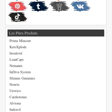
Les Pires Produits
Prima Minceur
KetoXplode
Insulevel
LeanCaps
Nemanex
InDiva System
Slimms Gummies
Nourix
Urovico
Cardiotonus
Alviona
Indravil