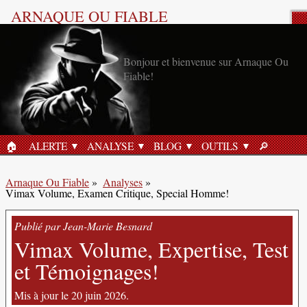
ARNAQUE OU FIABLE
Analyse Produit
Bonjour et bienvenue sur Arnaque Ou
Fiable!
🏠︎
ALERTE
ANALYSE
BLOG
OUTILS
🔎︎
ACCUEIL
RECHERC
Arnaque Ou Fiable
»
Analyses
»
Vimax Volume, Examen Critique, Special Homme!
Publié par Jean-Marie Besnard
Vimax Volume, Expertise, Test
et Témoignages!
Mis à jour le 20 juin 2026.