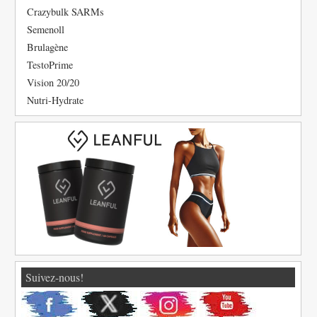
Crazybulk SARMs
Semenoll
Brulagène
TestoPrime
Vision 20/20
Nutri-Hydrate
Suivez-nous!