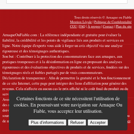
Tous droits réservés © Arnaque ou Fiable
Mention Légale
|
Politique de Confidentialité
CGU
|
FAQ
|
À propos
|
Contact
|
Plan du site
ArnaqueOuFiable.com : La référence indépendante et gratuite pour évaluer la
fiabilité, la crédibilité et les points de vigilance liés aux produits et services en
ligne. Notre équipe d'experts vous aide à forger un avis objectif via une analyse
rigoureuse et des témoignages authentiques.
Son but : Contribuer à la protection des consommateurs face aux arnaques, aux
pratiques trompeuses et à la désinformation en ligne en proposant des analyses
rigoureuses et des évaluations objectives de produits et de services, fondées sur des
témoignages réels et fiables partagés par de vrais consommateurs.
Déclaration de transparence : Afin de permettre la gratuité et le bon fonctionnement
de ce site Internet, cette page peut intégrer des liens d'affiliation pour générer des
revenus. Cela n'affecte en aucun cas le prix affiché ni le coût final du produit ou du
service.
Certaines fonctions de ce site nécessitent l'utilisation de
Avertissements : Nos articles expriment des avis personnels et ne constituent pas
cookies. En poursuivant votre navigation sur Arnaque Ou
des recommandations officielles. Les informations fournies sont indicatives et
doivent être confirmées auprès du fabricant, du vendeur, du prestataire ou d’une
Fiable, vous acceptez leur utilisation.
source officielle compétente. Nous déclinons toute responsabilité en cas d'erreur ou
de mauvaise utilisation. Si vous constatez une inexactitude, veuillez
nous contacter
.
Plus d’informations
Refuser
Accepter