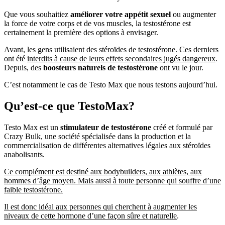
Que vous souhaitiez
améliorer votre appétit sexuel
ou augmenter
la force de votre corps et de vos muscles, la testostérone est
certainement la première des options à envisager.
Avant, les gens utilisaient des stéroïdes de testostérone. Ces derniers
ont été
interdits à cause de leurs effets secondaires jugés dangereux
.
Depuis, des
boosteurs naturels de testostérone
ont vu le jour.
C’est notamment le cas de Testo Max que nous testons aujourd’hui.
Qu’est-ce que TestoMax?
Testo Max est un
stimulateur de testostérone
créé et formulé par
Crazy Bulk, une société spécialisée dans la production et la
commercialisation de différentes alternatives légales aux stéroïdes
anabolisants.
Ce complément est destiné aux bodybuilders, aux athlètes, aux
hommes d’âge moyen. Mais aussi à toute personne qui souffre d’une
faible testostérone.
Il est donc idéal aux personnes qui cherchent à augmenter les
niveaux de cette hormone d’une façon sûre et naturelle
.
Au contraire des stéroïdes anabolisants et aux injections, Testo Max