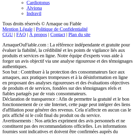
Alviona
Indravil
Tous droits réservés © Arnaque ou Fiable
Mention Légale
|
Politique de Confidentialité
CGU
|
FAQ
|
À propos
|
Contact
|
Plan du site
ArnaqueOuFiable.com : La référence indépendante et gratuite pour
évaluer la fiabilité, la crédibilité et les points de vigilance liés aux
produits et services en ligne. Notre équipe d'experts vous aide à
forger un avis objectif via une analyse rigoureuse et des témoignages
authentiques.
Son but : Contribuer à la protection des consommateurs face aux
arnaques, aux pratiques trompeuses et à la désinformation en ligne
en proposant des analyses rigoureuses et des évaluations objectives
de produits et de services, fondées sur des témoignages réels et
fiables partagés par de vrais consommateurs.
Déclaration de transparence : Afin de permettre la gratuité et le bon
fonctionnement de ce site Internet, cette page peut intégrer des liens
d'affiliation pour générer des revenus. Cela n'affecte en aucun cas le
prix affiché ni le coût final du produit ou du service.
Avertissements : Nos articles expriment des avis personnels et ne
constituent pas des recommandations officielles. Les informations
fournies sont indicatives et doivent être confirmées auprès du
fabricant, du vendeur, du prestataire ou d’une source officielle