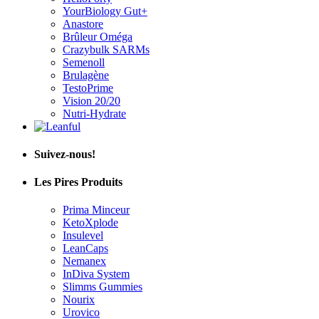
Anastore
Brûleur Oméga
Crazybulk SARMs
Semenoll
Brulagène
TestoPrime
Vision 20/20
Nutri-Hydrate
Suivez-nous!
Les Pires Produits
Prima Minceur
KetoXplode
Insulevel
LeanCaps
Nemanex
InDiva System
Slimms Gummies
Nourix
Urovico
Cardiotonus