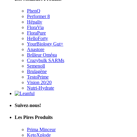
PhenQ
Performer 8
Hépaliv
FloraVia
FloraPure
HelloForty
YourBiology Gut+
Anastore
Brûleur Oméga
Crazybulk SARMs
Semenoll
Brulagène
TestoPrime
Vision 20/20
Nutri-Hydrate
Suivez-nous!
Les Pires Produits
Prima Minceur
KetoXplode