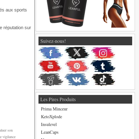
és aux sports
e réputation sur
Suivez-nous!
Les Pires Produits
Prima Minceur
KetoXplode
Insulevel
aluer son
LeanCaps
e vigilance