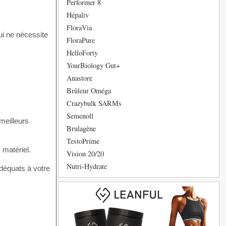
Performer 8
Hépaliv
FloraVia
ui ne nécessite
FloraPure
HelloForty
YourBiology Gut+
Anastore
Brûleur Oméga
Crazybulk SARMs
Semenoll
meilleurs
Brulagène
TestoPrime
 matériel.
Vision 20/20
Nutri-Hydrate
adéquats à votre