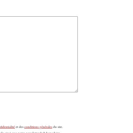
fidentialité
et des
conditions générales
du site.
icle ainsi que notre newsletter hebdomadaire.