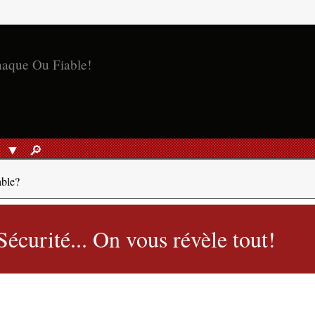
naque Ou Fiable!
S
🔎︎
RECHERCHER
able?
écurité... On vous révèle tout!