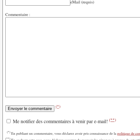
eMail (requis)
Commentaire :
(*)
(**)
Me notifier des commentaires à venir par e-mail!
(*)
En publiant un commentaire, vous déclarez avoir pris connaissance de la
politique de con
(**)
En cochant cette case, vous déclarez accepter de recevoir les réponses à propos de cet art