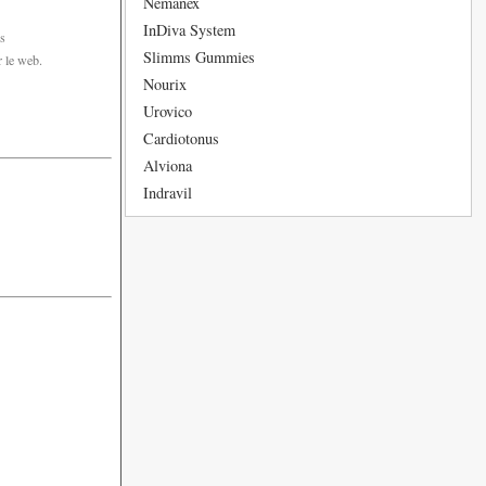
Nemanex
InDiva System
es
Slimms Gummies
r le web.
Nourix
Urovico
Cardiotonus
Alviona
Indravil