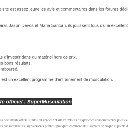
 site est assez jeune les avis et commentaires dans les forums dédi
al, Jason Devos et Maria Santorn, ils jouissent tous d’une excellent
d’investir dans du matériel hors de prix.
s bons résultats.
remboursé.
est un excellent programme d’entraînement de musculation.
te officiel : SuperMusculation
s documents officiels utiles du vendeur et sur les retours d'expérience consommateurs pour év
etours consommateurs, signalements publics, pratiques commerciales, signaux de risque et points d