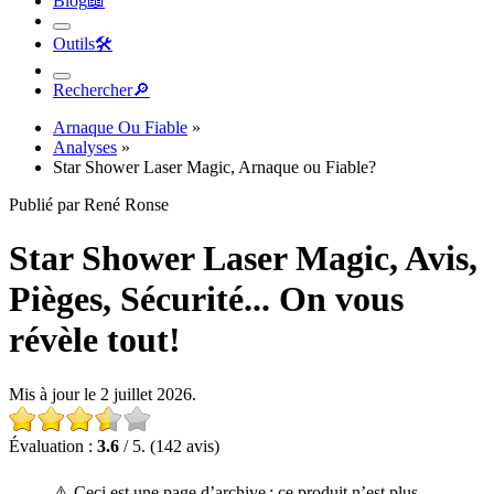
Blog
📖︎
Outils
🛠︎
Rechercher
🔎︎
Arnaque Ou Fiable
»
Analyses
»
Star Shower Laser Magic, Arnaque ou Fiable?
Publié par René Ronse
Star Shower Laser Magic, Avis,
Pièges, Sécurité... On vous
révèle tout!
Mis à jour le 2 juillet 2026.
Évaluation :
3.6
/ 5. (142 avis)
⚠️ Ceci est une page d’archive : ce produit n’est plus