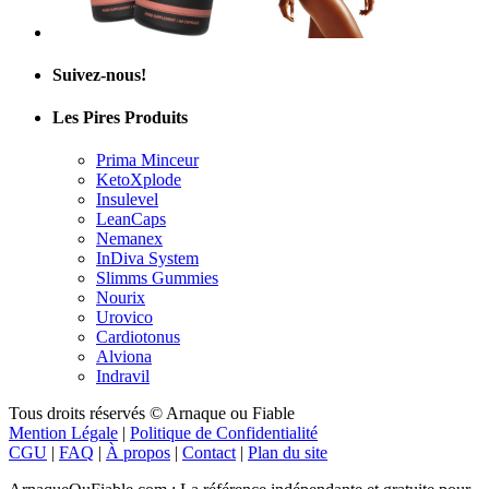
Suivez-nous!
Les Pires Produits
Prima Minceur
KetoXplode
Insulevel
LeanCaps
Nemanex
InDiva System
Slimms Gummies
Nourix
Urovico
Cardiotonus
Alviona
Indravil
Tous droits réservés © Arnaque ou Fiable
Mention Légale
|
Politique de Confidentialité
CGU
|
FAQ
|
À propos
|
Contact
|
Plan du site