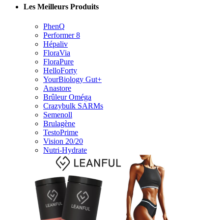
Les Meilleurs Produits
PhenQ
Performer 8
Hépaliv
FloraVia
FloraPure
HelloForty
YourBiology Gut+
Anastore
Brûleur Oméga
Crazybulk SARMs
Semenoll
Brulagène
TestoPrime
Vision 20/20
Nutri-Hydrate