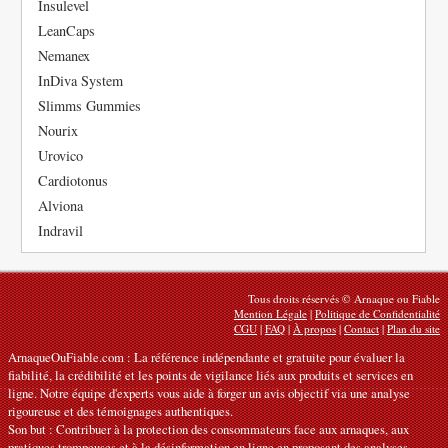
Insulevel
LeanCaps
Nemanex
InDiva System
Slimms Gummies
Nourix
Urovico
Cardiotonus
Alviona
Indravil
Tous droits réservés © Arnaque ou Fiable
Mention Légale
|
Politique de Confidentialité
CGU
|
FAQ
|
À propos
|
Contact
|
Plan du site
ArnaqueOuFiable.com : La référence indépendante et gratuite pour évaluer la
fiabilité, la crédibilité et les points de vigilance liés aux produits et services en
ligne. Notre équipe d'experts vous aide à forger un avis objectif via une analyse
rigoureuse et des témoignages authentiques.
Son but : Contribuer à la protection des consommateurs face aux arnaques, aux
pratiques trompeuses et à la désinformation en ligne en proposant des analyses