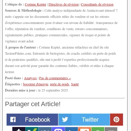
Critique de :
Corinne Kepler
|
Directives de révision
|
Consultants de révision
Sources & Méthodologie :
Cette analyse indépendante de Amincissant intensif 7
nuits s'appuie sur les documents officiels utiles du vendeur et sur les retours
d'expérience consommateurs pour évaluer son niveau de fiabilité : transparence de
l’offre, réputation du vendeur, conditions de vente, retours consommateurs,
signalements publics, pratiques commerciales, signaux de risque et points de
vigilance avant achat.
À propos de l'auteur :
Corinne Kepler, ancienne rédactrice en chef du site
TesteurPilules.com. Entourée de biologistes, de coachs certifiés en perte de poids
et de praticiens qualifiés, elle met à profit l’expertise professionnelle acquise
durant son activité pour garantir des contenus fiables, vérifiés et utiles à chaque
lecteur.
Posté dans :
Analyses
|
Pas de commentaires »
Étiquettes :
boosteur d'énergie
,
perte de poids
,
Santé
Dernière mise à jour :
le 25 septembre 2025.
Partager cet Article!