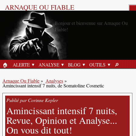
ARNAQUE OU FIABLE
Analyse Produit
🏠︎
ALERTE
ANALYSE
BLOG
OUTILS
🔎︎
ACCUEIL
RECHERC
Arnaque Ou Fiable
»
Analyses
»
Amincissant intensif 7 nuits, de Somatoline Cosmetic
Publié par Corinne Kepler
Amincissant intensif 7 nuits,
Revue, Opinion et Analyse...
On vous dit tout!