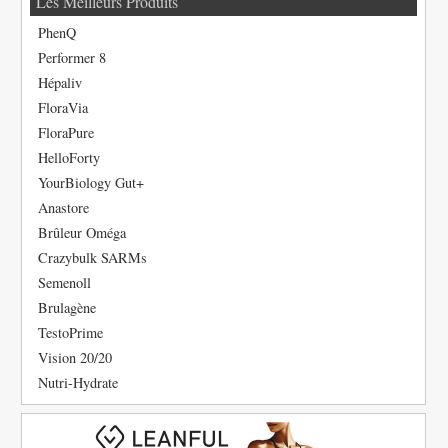
Les Meilleurs Produits
PhenQ
Performer 8
Hépaliv
FloraVia
FloraPure
HelloForty
YourBiology Gut+
Anastore
Brûleur Oméga
Crazybulk SARMs
Semenoll
Brulagène
TestoPrime
Vision 20/20
Nutri-Hydrate