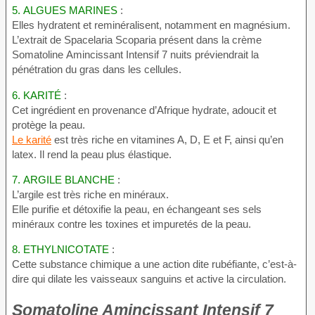
5.
ALGUES MARINES
:
Elles hydratent et reminéralisent, notamment en magnésium.
L’extrait de Spacelaria Scoparia présent dans la crème
Somatoline Amincissant Intensif 7 nuits préviendrait la
pénétration du gras dans les cellules.
6.
KARITÉ
:
Cet ingrédient en provenance d’Afrique hydrate, adoucit et
protège la peau.
Le karité
est très riche en vitamines A, D, E et F, ainsi qu’en
latex. Il rend la peau plus élastique.
7.
ARGILE BLANCHE
:
L’argile est très riche en minéraux.
Elle purifie et détoxifie la peau, en échangeant ses sels
minéraux contre les toxines et impuretés de la peau.
8.
ETHYLNICOTATE
:
Cette substance chimique a une action dite rubéfiante, c’est-à-
dire qui dilate les vaisseaux sanguins et active la circulation.
Somatoline Amincissant Intensif 7