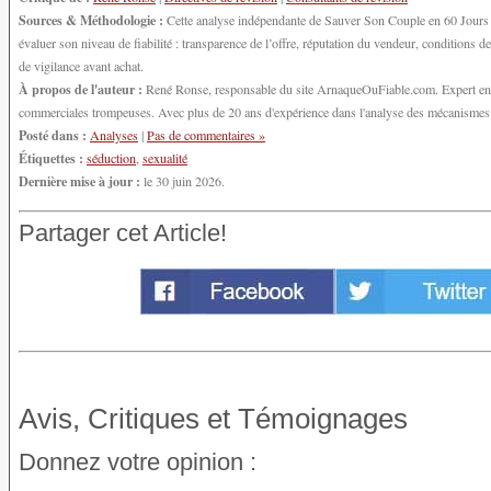
Sources & Méthodologie :
Cette analyse indépendante de Sauver Son Couple en 60 Jours s'
évaluer son niveau de fiabilité : transparence de l’offre, réputation du vendeur, conditions
de vigilance avant achat.
À propos de l'auteur :
René Ronse, responsable du site ArnaqueOuFiable.com. Expert en cy
commerciales trompeuses. Avec plus de 20 ans d'expérience dans l'analyse des mécanismes d'
Posté dans :
Analyses
|
Pas de commentaires »
Étiquettes :
séduction
,
sexualité
Dernière mise à jour :
le 30 juin 2026.
Partager cet Article!
Avis, Critiques et Témoignages
Donnez votre opinion :