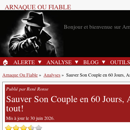
ARNAQUE OU FIABLE
Bonjour et bienvenue sur Ar
🏠︎
ALERTE
ANALYSE
BLOG
OUTIL
ACCUEIL
Arnaque Ou Fiable
»
Analyses
»
Sauver Son Couple en 60 Jours, A
Publié par René Ronse
Sauver Son Couple en 60 Jours, Av
tout!
Mis à jour le 30 juin 2026.