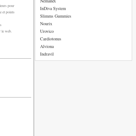
Nemanex
teurs pour
InDiva System
e et points
Slimms Gummies
Nourix
es
Urovico
r le web.
Cardiotonus
Alviona
Indravil