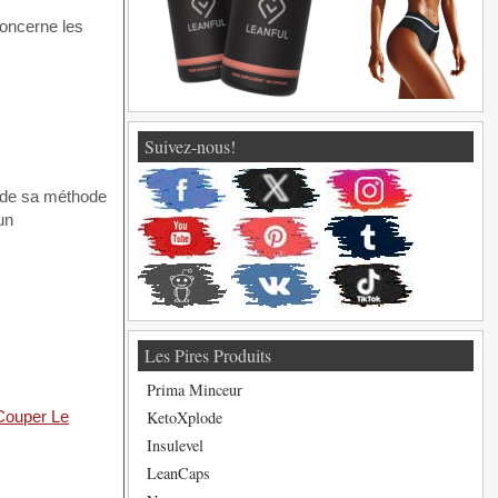
 concerne les
Suivez-nous!
e de sa méthode
un
Les Pires Produits
Prima Minceur
KetoXplode
Couper Le
Insulevel
LeanCaps