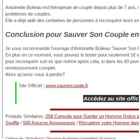
Antoinette Boileau est thérapeute de couple depuis plus de 7 ans, sa 
problèmes de couples.
Elle a déjà aidé des centaines de personnes à reconquérir leurs 
Conclusion
pour Sauver Son Couple en 
Je vous recommande l’ouvrage d’Antoinette Boileau ‘Sauver Son C
En plus en ce moment, vous pouvez le tester pour seulement 1€ et p
pour reconquérir son ex que même après cela, si dans les 60 jours
remboursement complet.
Alors qu’avez-vous à perdre?
Site Officiel :
www.sauvercouple.fr
Accédez au site offi
Produits Similaires :
258 Conseils pour Garder un Homme Grâce 
Souffle
/
500 Astuces Amoureuses
/
Récupérer votre Homme dan
Critique de :
René Ronse
|
Directives de révision
|
Consultants de révision