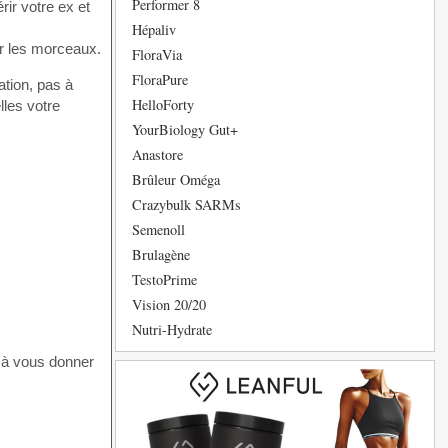
Performer 8
rir votre ex et
Hépaliv
er les morceaux.
FloraVia
FloraPure
ation, pas à
HelloForty
lles votre
YourBiology Gut+
Anastore
Brûleur Oméga
Crazybulk SARMs
Semenoll
Brulagène
TestoPrime
Vision 20/20
Nutri-Hydrate
t à vous donner