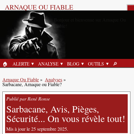
ARNAQUE OU FIABLE
Analyse Produit
🏠︎
ALERTE
ANALYSE
BLOG
OUTILS
🔎︎
ACCUEIL
RECHERC
Arnaque Ou Fiable
»
Analyses
»
Sarbacane, Arnaque ou Fiable?
Publié par René Ronse
Sarbacane, Avis, Pièges,
Sécurité... On vous révèle tout!
Mis à jour le 25 septembre 2025.