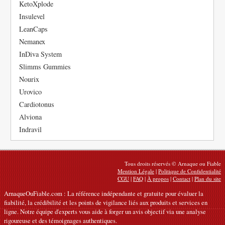
KetoXplode
Insulevel
LeanCaps
Nemanex
InDiva System
Slimms Gummies
Nourix
Urovico
Cardiotonus
Alviona
Indravil
Tous droits réservés © Arnaque ou Fiable
Mention Légale
|
Politique de Confidentialité
CGU
|
FAQ
|
À propos
|
Contact
|
Plan du site
ArnaqueOuFiable.com : La référence indépendante et gratuite pour évaluer la
fiabilité, la crédibilité et les points de vigilance liés aux produits et services en
ligne. Notre équipe d'experts vous aide à forger un avis objectif via une analyse
rigoureuse et des témoignages authentiques.