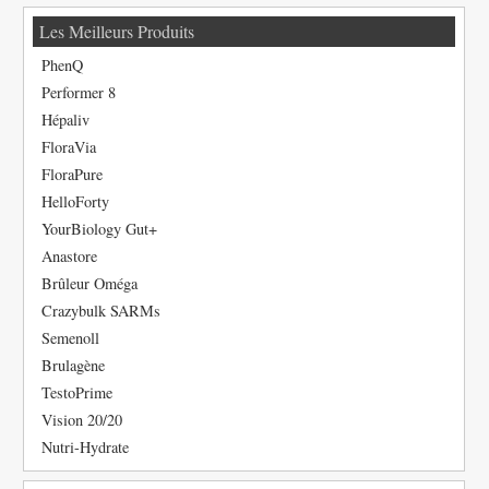
Les Meilleurs Produits
PhenQ
Performer 8
Hépaliv
FloraVia
FloraPure
HelloForty
YourBiology Gut+
Anastore
Brûleur Oméga
Crazybulk SARMs
Semenoll
Brulagène
TestoPrime
Vision 20/20
Nutri-Hydrate