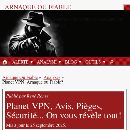
ARNAQUE OU FIABLE
Analyse Produit
🏠︎
ALERTE
ANALYSE
BLOG
OUTILS
🔎︎
ACCUEIL
RECHERC
Arnaque Ou Fiable
»
Analyses
»
Planet VPN, Arnaque ou Fiable?
Publié par René Ronse
Planet VPN, Avis, Pièges,
Sécurité... On vous révèle tout!
Mis à jour le 25 septembre 2025.