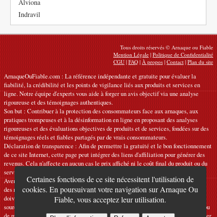
Alviona
Indravil
Tous droits réservés © Arnaque ou Fiable
Mention Légale
|
Politique de Confidentialité
CGU
|
FAQ
|
À propos
|
Contact
|
Plan du site
ArnaqueOuFiable.com : La référence indépendante et gratuite pour évaluer la
fiabilité, la crédibilité et les points de vigilance liés aux produits et services en
ligne. Notre équipe d'experts vous aide à forger un avis objectif via une analyse
rigoureuse et des témoignages authentiques.
Son but : Contribuer à la protection des consommateurs face aux arnaques, aux
pratiques trompeuses et à la désinformation en ligne en proposant des analyses
rigoureuses et des évaluations objectives de produits et de services, fondées sur des
témoignages réels et fiables partagés par de vrais consommateurs.
Déclaration de transparence : Afin de permettre la gratuité et le bon fonctionnement
de ce site Internet, cette page peut intégrer des liens d'affiliation pour générer des
revenus. Cela n'affecte en aucun cas le prix affiché ni le coût final du produit ou du
service.
Certaines fonctions de ce site nécessitent l'utilisation de
Avertissements : Nos articles expriment des avis personnels et ne constituent pas
cookies. En poursuivant votre navigation sur Arnaque Ou
des recommandations officielles. Les informations fournies sont indicatives et
doivent être confirmées auprès du fabricant, du vendeur, du prestataire ou d’une
Fiable, vous acceptez leur utilisation.
source officielle compétente. Nous déclinons toute responsabilité en cas d'erreur ou
de mauvaise utilisation. Si vous constatez une inexactitude, veuillez
nous contacter
.