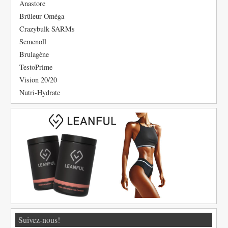
Anastore
Brûleur Oméga
Crazybulk SARMs
Semenoll
Brulagène
TestoPrime
Vision 20/20
Nutri-Hydrate
Suivez-nous!