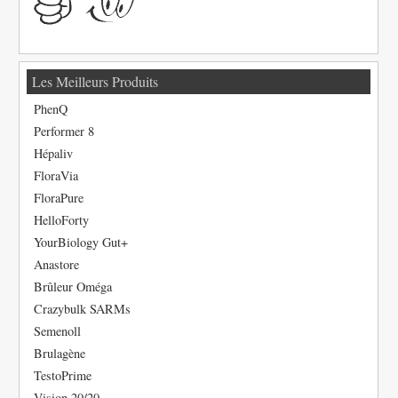
Les Meilleurs Produits
PhenQ
Performer 8
Hépaliv
FloraVia
FloraPure
HelloForty
YourBiology Gut+
Anastore
Brûleur Oméga
Crazybulk SARMs
Semenoll
Brulagène
TestoPrime
Vision 20/20