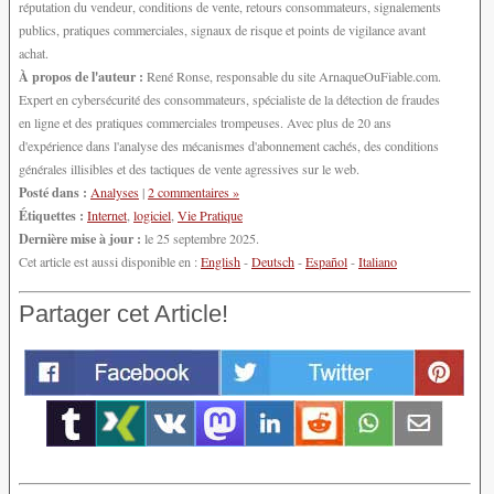
réputation du vendeur, conditions de vente, retours consommateurs, signalements
publics, pratiques commerciales, signaux de risque et points de vigilance avant
achat.
À propos de l'auteur :
René Ronse, responsable du site ArnaqueOuFiable.com.
Expert en cybersécurité des consommateurs, spécialiste de la détection de fraudes
en ligne et des pratiques commerciales trompeuses. Avec plus de 20 ans
d'expérience dans l'analyse des mécanismes d'abonnement cachés, des conditions
générales illisibles et des tactiques de vente agressives sur le web.
Posté dans :
Analyses
|
2 commentaires »
Étiquettes :
Internet
,
logiciel
,
Vie Pratique
Dernière mise à jour :
le 25 septembre 2025.
Cet article est aussi disponible en :
English
-
Deutsch
-
Español
-
Italiano
Partager cet Article!