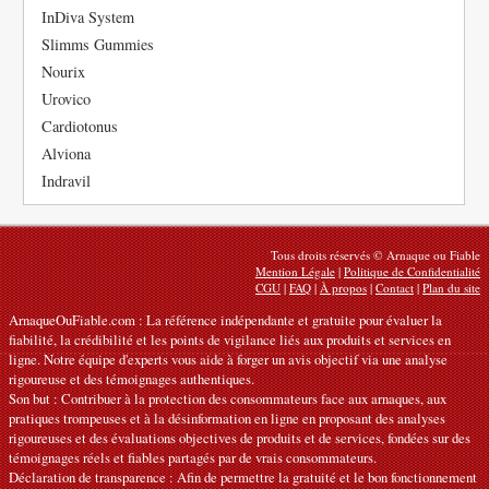
InDiva System
Slimms Gummies
Nourix
Urovico
Cardiotonus
Alviona
Indravil
Tous droits réservés © Arnaque ou Fiable
Mention Légale
|
Politique de Confidentialité
CGU
|
FAQ
|
À propos
|
Contact
|
Plan du site
ArnaqueOuFiable.com : La référence indépendante et gratuite pour évaluer la
fiabilité, la crédibilité et les points de vigilance liés aux produits et services en
ligne. Notre équipe d'experts vous aide à forger un avis objectif via une analyse
rigoureuse et des témoignages authentiques.
Son but : Contribuer à la protection des consommateurs face aux arnaques, aux
pratiques trompeuses et à la désinformation en ligne en proposant des analyses
rigoureuses et des évaluations objectives de produits et de services, fondées sur des
témoignages réels et fiables partagés par de vrais consommateurs.
Déclaration de transparence : Afin de permettre la gratuité et le bon fonctionnement