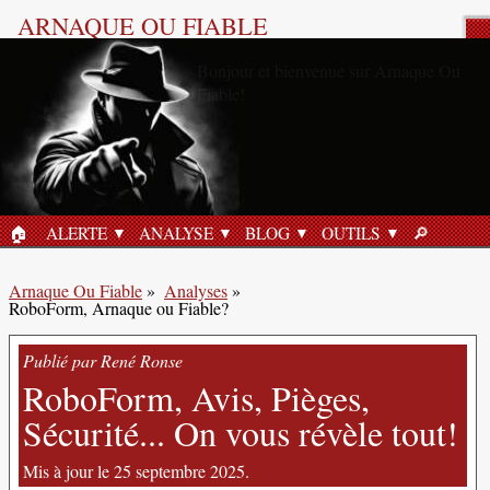
ARNAQUE OU FIABLE
Analyse Produit
🏠︎
ALERTE
ANALYSE
BLOG
OUTILS
🔎︎
ACCUEIL
RECHERC
Arnaque Ou Fiable
»
Analyses
»
RoboForm, Arnaque ou Fiable?
Publié par René Ronse
RoboForm, Avis, Pièges,
Sécurité... On vous révèle tout!
Mis à jour le 25 septembre 2025.