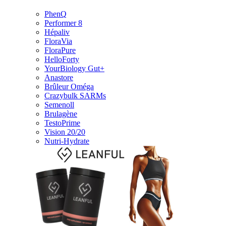
PhenQ
Performer 8
Hépaliv
FloraVia
FloraPure
HelloForty
YourBiology Gut+
Anastore
Brûleur Oméga
Crazybulk SARMs
Semenoll
Brulagène
TestoPrime
Vision 20/20
Nutri-Hydrate