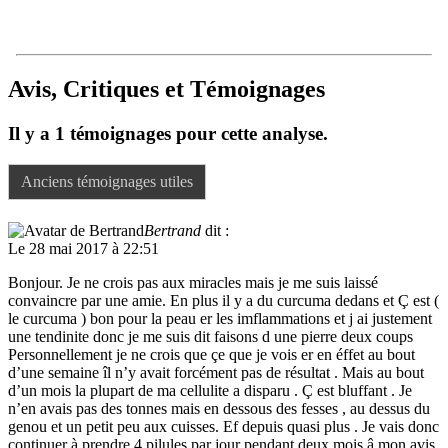
Avis, Critiques et Témoignages
Il y a 1 témoignages pour cette analyse.
Anciens témoignages utiles
Bertrand
dit :
Le 28 mai 2017 à 22:51
Bonjour. Je ne crois pas aux miracles mais je me suis laissé
convaincre par une amie. En plus il y a du curcuma dedans et Ç est (
le curcuma ) bon pour la peau er les imflammations et j ai justement
une tendinite donc je me suis dit faisons d une pierre deux coups
Personnellement je ne crois que çe que je vois er en éffet au bout
d’une semaine îl n’y avait forcément pas de résultat . Mais au bout
d’un mois la plupart de ma cellulite a disparu . Ç est bluffant . Je
n’en avais pas des tonnes mais en dessous des fesses , au dessus du
genou et un petit peu aux cuisses. Ef depuis quasi plus . Je vais donc
continuer à prendre 4 pilules par jour pendant deux mois â mon avis