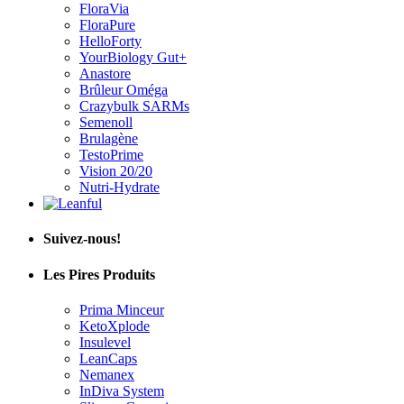
FloraVia
FloraPure
HelloForty
YourBiology Gut+
Anastore
Brûleur Oméga
Crazybulk SARMs
Semenoll
Brulagène
TestoPrime
Vision 20/20
Nutri-Hydrate
Suivez-nous!
Les Pires Produits
Prima Minceur
KetoXplode
Insulevel
LeanCaps
Nemanex
InDiva System