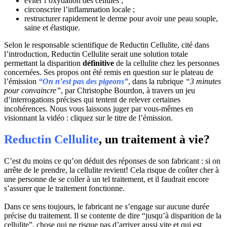
éviter l’oxydation des cellules ;
circonscrire l’inflammation locale ;
restructurer rapidement le derme pour avoir une peau souple,
saine et élastique.
Selon le responsable scientifique de Reductin Cellulite, cité dans
l’introduction, Reductin Cellulite serait une solution totale
permettant la disparition
définitive
de la cellulite chez les personnes
concernées. Ses propos ont été remis en question sur le plateau de
l’émission
“On n’est pas des pigeons”
, dans la rubrique
“3 minutes
pour convaincre”
, par Christophe Bourdon, à travers un jeu
d’interrogations précises qui tentent de relever certaines
incohérences. Nous vous laissons juger par vous-mêmes en
visionnant la vidéo : cliquez sur le titre de l’émission.
Reductin Cellulite
, un traitement à vie?
C’est du moins ce qu’on déduit des réponses de son fabricant : si on
arrête de le prendre, la cellulite revient! Cela risque de coûter cher à
une personne de se coller à un tel traitement, et il faudrait encore
s’assurer que le traitement fonctionne.
Dans ce sens toujours, le fabricant ne s’engage sur aucune durée
précise du traitement. Il se contente de dire “jusqu’à disparition de la
cellulite”, chose qui ne risque pas d’arriver aussi vite et qui est