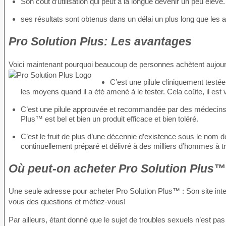
Son coût d’utilisation qui peut à la longue devenir un peu élevé.
ses résultats sont obtenus dans un délai un plus long que les
Pro Solution Plus: Les avantages
Voici maintenant pourquoi beaucoup de personnes achètent aujour
C’est une pilule cliniquement testé
les moyens quand il a été amené à le tester. Cela coûte, il est v
C’est une pilule approuvée et recommandée par des médecins. 
Plus™ est bel et bien un produit efficace et bien toléré.
C’est le fruit de plus d’une décennie d’existence sous le nom d
continuellement préparé et délivré à des milliers d’hommes à t
Où peut-on acheter Pro Solution Plus™
Une seule adresse pour acheter Pro Solution Plus™ : Son site interne
vous des questions et méfiez-vous!
Par ailleurs, étant donné que le sujet de troubles sexuels n’est pa