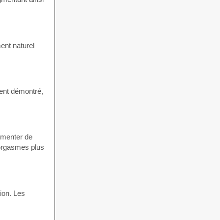
ent naturel
ment démontré,
ugmenter de
 orgasmes plus
ion. Les