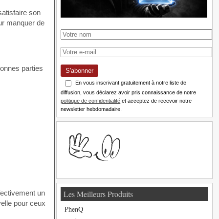
atisfaire son
our manquer de
bonnes parties
S'abonner
En vous inscrivant gratuitement à notre liste de
diffusion, vous déclarez avoir pris connaissance de notre
politique de confidentialité
et acceptez de recevoir notre
newsletter hebdomadaire.
Les Meilleurs Produits
ffectivement un
velle pour ceux
PhenQ