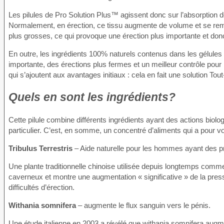
Les pilules de Pro Solution Plus™ agissent donc sur l’absorption 
Normalement, en érection, ce tissu augmente de volume et se remp
plus grosses, ce qui provoque une érection plus importante et donc
En outre, les ingrédients 100% naturels contenus dans les gélules 
importante, des érections plus fermes et un meilleur contrôle pour l
qui s’ajoutent aux avantages initiaux : cela en fait une solution Tou
Quels en sont les ingrédients?
Cette pilule combine différents ingrédients ayant des actions biolog
particulier. C’est, en somme, un concentré d’aliments qui a pour v
Tribulus Terrestris
– Aide naturelle pour les hommes ayant des p
Une plante traditionnelle chinoise utilisée depuis longtemps comme
caverneux et montre une augmentation « significative » de la pres
difficultés d’érection.
Withania somnifera
– augmente le flux sanguin vers le pénis.
Une étude italienne en 2003 a révélé que withania somnifera augme