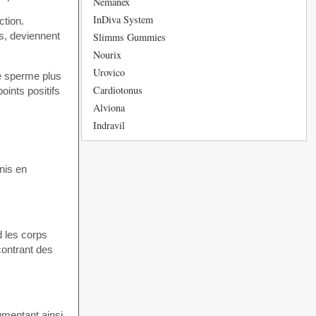
Nemanex
InDiva System
ction.
s, deviennent
Slimms Gummies
Nourix
Urovico
de sperme plus
Cardiotonus
oints positifs
Alviona
Indravil
énis en
d les corps
contrant des
gmentant ainsi