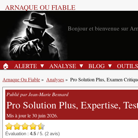
ARNAQUE OU FIABLE
Bonjour et bienvenue sur Ar
🏠︎
ALERTE
ANALYSE
BLOG
OUTIL
ACCUEIL
Arnaque Ou Fiable
»
Analyses
»
Pro Solution Plus, Examen Critiq
Publié par Jean-Marie Besnard
Pro Solution Plus, Expertise, Te
Mis à jour le 30 juin 2026.
Évaluation :
4.5
/ 5. (2 avis)