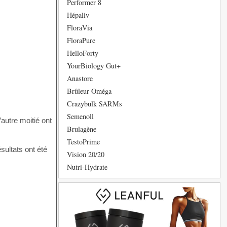
Performer 8
Hépaliv
FloraVia
FloraPure
HelloForty
YourBiology Gut+
Anastore
Brûleur Oméga
Crazybulk SARMs
Semenoll
autre moitié ont
Brulagène
TestoPrime
sultats ont été
Vision 20/20
Nutri-Hydrate