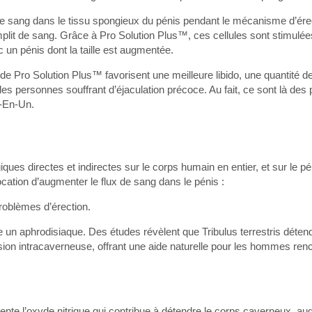
de sang dans le tissu spongieux du pénis pendant le mécanisme d’ére
lit de sang. Grâce à Pro Solution Plus™, ces cellules sont stimulée
 un pénis dont la taille est augmentée.
de Pro Solution Plus™ favorisent une meilleure libido, une quantité 
es personnes souffrant d’éjaculation précoce. Au fait, ce sont là des p
t-En-Un.
iques directes et indirectes sur le corps humain en entier, et sur le p
ocation d’augmenter le flux de sang dans le pénis :
roblèmes d’érection.
 un aphrodisiaque. Des études révèlent que Tribulus terrestris déten
sion intracaverneuse, offrant une aide naturelle pour les hommes ren
nte l’oxyde nitrique qui contribue à détendre le corps caverneux, au