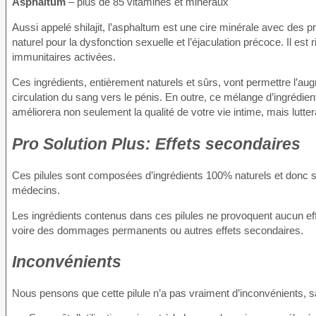
Asphaltum
– plus de 85 vitamines et minéraux
Aussi appelé shilajit, l’asphaltum est une cire minérale avec de
naturel pour la dysfonction sexuelle et l’éjaculation précoce. Il est 
immunitaires activées.
Ces ingrédients, entièrement naturels et sûrs, vont permettre l’au
circulation du sang vers le pénis. En outre, ce mélange d’ingrédien
améliorera non seulement la qualité de votre vie intime, mais lutt
Pro Solution Plus: Effets secondaires
Ces pilules sont composées d’ingrédients 100% naturels et donc s
médecins.
Les ingrédients contenus dans ces pilules ne provoquent aucun eff
voire des dommages permanents ou autres effets secondaires.
Inconvénients
Nous pensons que cette pilule n’a pas vraiment d’inconvénients, sa