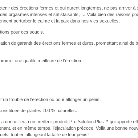
btenir des érections fermes et qui durent longtemps, ne pas arriver à s
ir des orgasmes intenses et satisfaisants, … Voilà bien des raisons p
iennent perturber le calme et la paix dans nos vies sexuelles.
utions pour ces soucis.
cation de garantir des érections fermes et dures, promettant ainsi de 
romet une qualité meilleure de l’érection.
er un trouble de l’érection ou pour allonger un pénis.
onstituée de plantes 100 % naturelles.
a donné lieu à un meilleur produit: Pro Solution Plus™ qui apporte e
intenant, et en même temps, l’éjaculation précoce. Voilà une bonne nou
ls, tout en allongeant la taille de leur pénis!