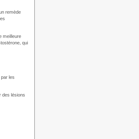
 un remède
les
e meilleure
stostérone, qui
 par les
r des lésions