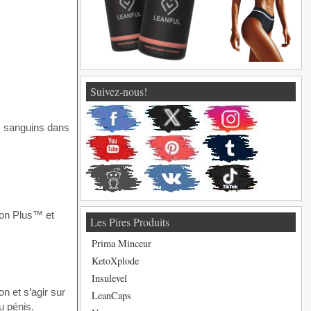
Suivez-nous!
ux sanguins dans
tion Plus™ et
Les Pires Produits
Prima Minceur
KetoXplode
Insulevel
on et s’agir sur
LeanCaps
u pénis.