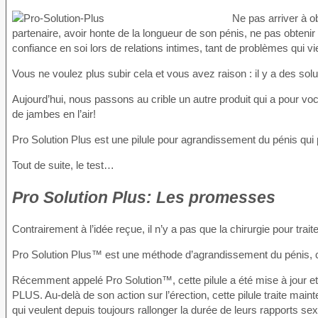
Ne pas arriver à o
partenaire, avoir honte de la longueur de son pénis, ne pas obten
confiance en soi lors de relations intimes, tant de problèmes qui v
Vous ne voulez plus subir cela et vous avez raison : il y a des sol
Aujourd’hui, nous passons au crible un autre produit qui a pour vo
de jambes en l’air!
Pro Solution Plus est une pilule pour agrandissement du pénis qui p
Tout de suite, le test…
Pro Solution Plus: Les promesses
Contrairement à l’idée reçue, il n’y a pas que la chirurgie pour trait
Pro Solution Plus™ est une méthode d’agrandissement du pénis, c
Récemment appelé Pro Solution™, cette pilule a été mise à jour et 
PLUS. Au-delà de son action sur l’érection, cette pilule traite ma
qui veulent depuis toujours rallonger la durée de leurs rapports sexue