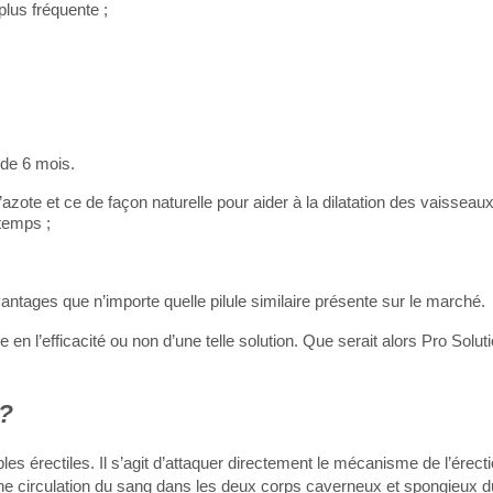
plus fréquente ;
 de 6 mois.
zote et ce de façon naturelle pour aider à la dilatation des vaissea
gtemps ;
ages que n’importe quelle pilule similaire présente sur le marché.
re en l’efficacité ou non d’une telle solution. Que serait alors Pro Solu
 ?
es érectiles. Il s’agit d’attaquer directement le mécanisme de l’érecti
onne circulation du sang dans les deux corps caverneux et spongieux d