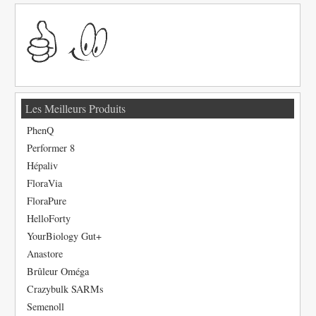
Les Meilleurs Produits
PhenQ
Performer 8
Hépaliv
FloraVia
FloraPure
HelloForty
YourBiology Gut+
Anastore
Brûleur Oméga
Crazybulk SARMs
Semenoll