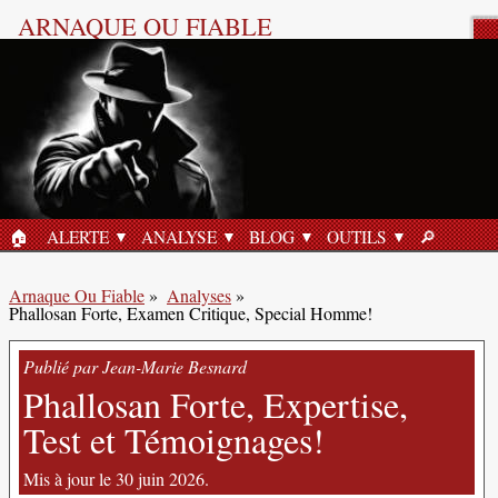
ARNAQUE OU FIABLE
Analyse Produit
🏠︎
ALERTE
ANALYSE
BLOG
OUTILS
🔎︎
ACCUEIL
RECHERC
Arnaque Ou Fiable
»
Analyses
»
Phallosan Forte, Examen Critique, Special Homme!
Publié par Jean-Marie Besnard
Phallosan Forte, Expertise,
Test et Témoignages!
Mis à jour le 30 juin 2026.