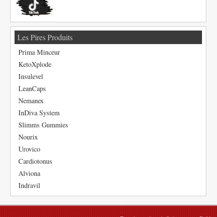
Les Pires Produits
Prima Minceur
KetoXplode
Insulevel
LeanCaps
Nemanex
InDiva System
Slimms Gummies
Nourix
Urovico
Cardiotonus
Alviona
Indravil