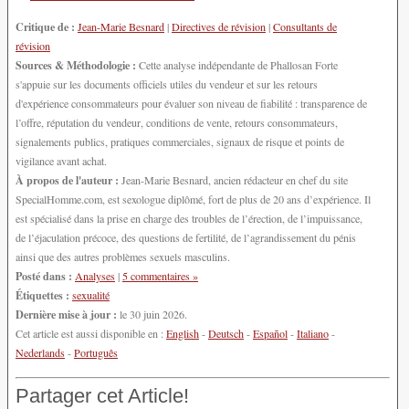
Critique de :
Jean-Marie Besnard
|
Directives de révision
|
Consultants de
révision
Sources & Méthodologie :
Cette analyse indépendante de Phallosan Forte
s'appuie sur les documents officiels utiles du vendeur et sur les retours
d'expérience consommateurs pour évaluer son niveau de fiabilité : transparence de
l’offre, réputation du vendeur, conditions de vente, retours consommateurs,
signalements publics, pratiques commerciales, signaux de risque et points de
vigilance avant achat.
À propos de l'auteur :
Jean-Marie Besnard, ancien rédacteur en chef du site
SpecialHomme.com, est sexologue diplômé, fort de plus de 20 ans d’expérience. Il
est spécialisé dans la prise en charge des troubles de l’érection, de l’impuissance,
de l’éjaculation précoce, des questions de fertilité, de l’agrandissement du pénis
ainsi que des autres problèmes sexuels masculins.
Posté dans :
Analyses
|
5 commentaires »
Étiquettes :
sexualité
Dernière mise à jour :
le 30 juin 2026.
Cet article est aussi disponible en :
English
-
Deutsch
-
Español
-
Italiano
-
Nederlands
-
Português
Partager cet Article!