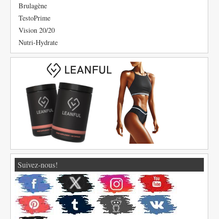
Brulagène
TestoPrime
Vision 20/20
Nutri-Hydrate
Suivez-nous!