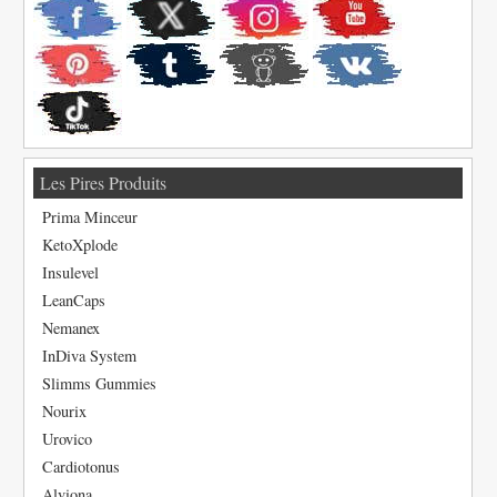
Les Pires Produits
Prima Minceur
KetoXplode
Insulevel
LeanCaps
Nemanex
InDiva System
Slimms Gummies
Nourix
Urovico
Cardiotonus
Alviona