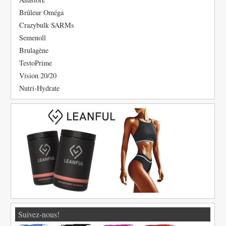
Brûleur Oméga
Crazybulk SARMs
Semenoll
Brulagène
TestoPrime
Vision 20/20
Nutri-Hydrate
Suivez-nous!