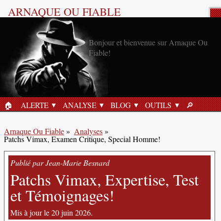
ARNAQUE OU FIABLE
Analyse Produit
🏠︎
ALERTE
ANALYSE
BLOG
OUTILS
🔎︎
ACCUEIL
RECHERC
Arnaque Ou Fiable
»
Analyses
»
Patchs Vimax, Examen Critique, Special Homme!
Publié par Jean-Marie Besnard
Patchs Vimax, Expertise, Test
et Témoignages!
Mis à jour le 20 juin 2026.