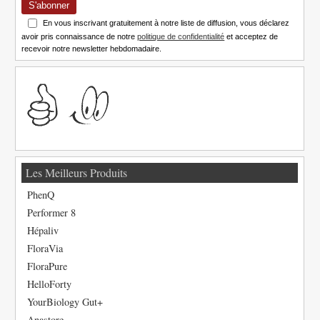
S'abonner
En vous inscrivant gratuitement à notre liste de diffusion, vous déclarez
avoir pris connaissance de notre
politique de confidentialité
et acceptez de
recevoir notre newsletter hebdomadaire.
Les Meilleurs Produits
PhenQ
Performer 8
Hépaliv
FloraVia
FloraPure
HelloForty
YourBiology Gut+
Anastore