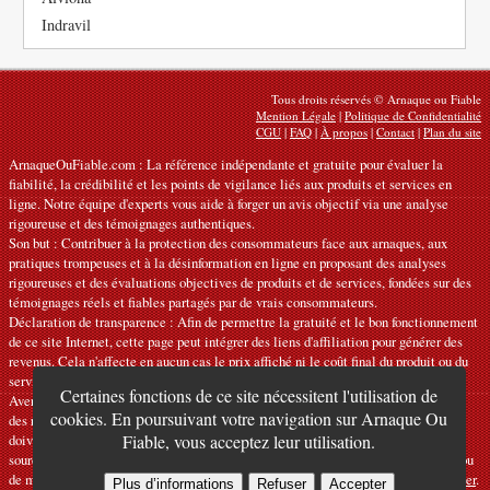
Indravil
Tous droits réservés © Arnaque ou Fiable
Mention Légale
|
Politique de Confidentialité
CGU
|
FAQ
|
À propos
|
Contact
|
Plan du site
ArnaqueOuFiable.com : La référence indépendante et gratuite pour évaluer la
fiabilité, la crédibilité et les points de vigilance liés aux produits et services en
ligne. Notre équipe d'experts vous aide à forger un avis objectif via une analyse
rigoureuse et des témoignages authentiques.
Son but : Contribuer à la protection des consommateurs face aux arnaques, aux
pratiques trompeuses et à la désinformation en ligne en proposant des analyses
rigoureuses et des évaluations objectives de produits et de services, fondées sur des
témoignages réels et fiables partagés par de vrais consommateurs.
Déclaration de transparence : Afin de permettre la gratuité et le bon fonctionnement
de ce site Internet, cette page peut intégrer des liens d'affiliation pour générer des
revenus. Cela n'affecte en aucun cas le prix affiché ni le coût final du produit ou du
service.
Certaines fonctions de ce site nécessitent l'utilisation de
Avertissements : Nos articles expriment des avis personnels et ne constituent pas
cookies. En poursuivant votre navigation sur Arnaque Ou
des recommandations officielles. Les informations fournies sont indicatives et
doivent être confirmées auprès du fabricant, du vendeur, du prestataire ou d’une
Fiable, vous acceptez leur utilisation.
source officielle compétente. Nous déclinons toute responsabilité en cas d'erreur ou
de mauvaise utilisation. Si vous constatez une inexactitude, veuillez
nous contacter
.
Plus d’informations
Refuser
Accepter