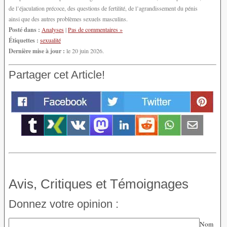
de l’éjaculation précoce, des questions de fertilité, de l’agrandissement du pénis
ainsi que des autres problèmes sexuels masculins.
Posté dans :
Analyses
|
Pas de commentaires »
Étiquettes :
sexualité
Dernière mise à jour :
le 20 juin 2026.
Partager cet Article!
Avis, Critiques et Témoignages
Donnez votre opinion :
Nom