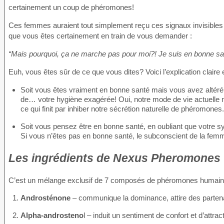
certainement un coup de phéromones!
Ces femmes auraient tout simplement reçu ces signaux invisibles
que vous êtes certainement en train de vous demander :
“Mais pourquoi, ça ne marche pas pour moi?! Je suis en bonne sa
Euh, vous êtes sûr de ce que vous dites? Voici l’explication claire e
Soit vous êtes vraiment en bonne santé mais vous avez altér
de… votre hygiène exagérée! Oui, notre mode de vie actuelle 
ce qui finit par inhiber notre sécrétion naturelle de phéromones.
Soit vous pensez être en bonne santé, en oubliant que votre sy
Si vous n’êtes pas en bonne santé, le subconscient de la fem
Les ingrédients de Nexus Pheromones
C’est un mélange exclusif de 7 composés de phéromones humaines
Androsténone
– communique la dominance, attire des partenai
Alpha-androsteno
l – induit un sentiment de confort et d’attract