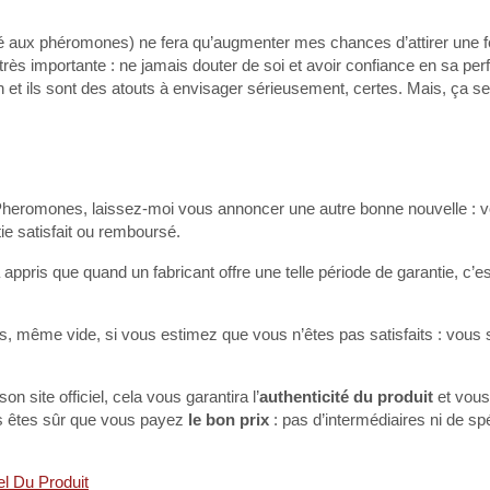
pé aux phéromones) ne fera qu’augmenter mes chances d’attirer une
très importante : ne jamais douter de soi et avoir confiance en sa pe
et ils sont des atouts à envisager sérieusement, certes. Mais, ça s
us Pheromones, laissez-moi vous annoncer une autre bonne nouvelle :
ie satisfait ou remboursé.
ppris que quand un fabricant offre une telle période de garantie, c’est
s, même vide, si vous estimez que vous n’êtes pas satisfaits : vous 
on site officiel, cela vous garantira l’
authenticité du produit
et vous
ous êtes sûr que vous payez
le bon prix
: pas d’intermédiaires ni de sp