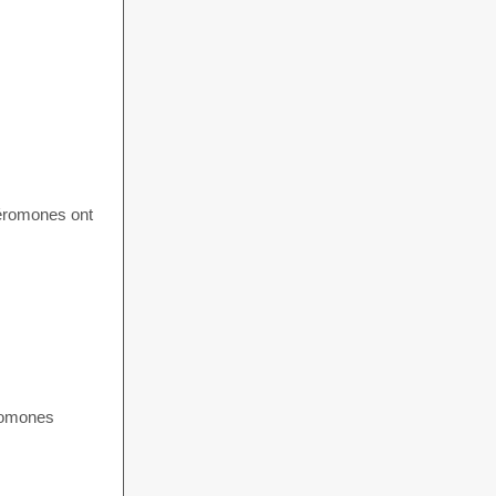
héromones ont
éromones