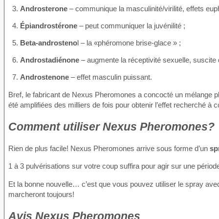
Androsterone
– communique la masculinité/virilité, effets eu
Épiandrostérone
– peut communiquer la juvénilité ;
Beta-androsteno
l – la «phéromone brise-glace » ;
Androstadiénone
– augmente la réceptivité sexuelle, suscite 
Androstenone
– effet masculin puissant.
Bref, le fabricant de Nexus Pheromones a concocté un mélange plu
été amplifiées des milliers de fois pour obtenir l’effet recherché à c
Comment utiliser Nexus Pheromones?
Rien de plus facile! Nexus Pheromones arrive sous forme d’un
sp
1 à 3 pulvérisations sur votre coup suffira pour agir sur une périod
Et la bonne nouvelle… c’est que vous pouvez utiliser le spray ave
marcheront toujours!
Avis Nexus Pheromones