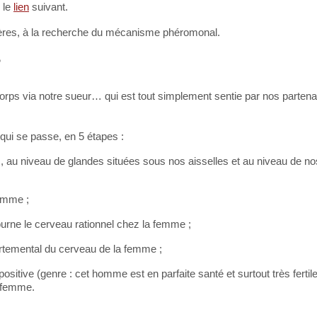
 le
lien
suivant.
ntières, à la recherche du mécanisme phéromonal.
?
orps via notre sueur… qui est tout simplement sentie par nos partenai
i se passe, en 5 étapes :
, au niveau de glandes situées sous nos aisselles et au niveau de no
femme ;
ourne le cerveau rationnel chez la femme ;
ortemental du cerveau de la femme ;
itive (genre : cet homme est en parfaite santé et surtout très fertile!)
a femme.