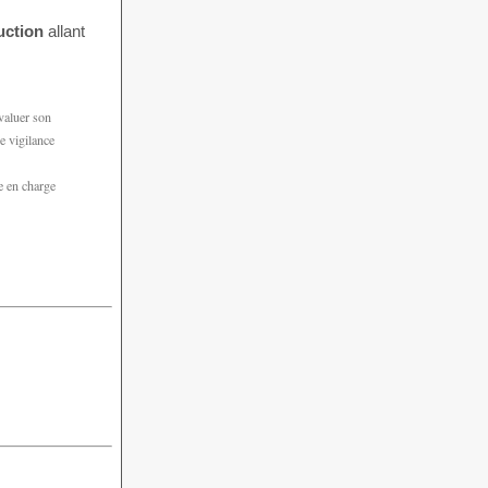
uction
allant
valuer son
e vigilance
e en charge