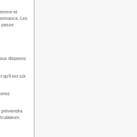
 femme et
rformance. Les
e passe
 vous disposez
 qu’il est sûr
serez
 préviendra
éculateurs