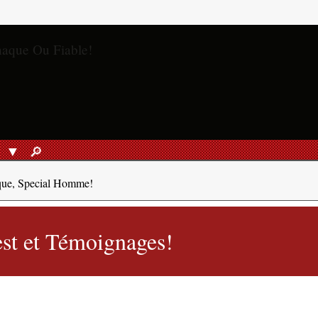
S
🔎︎
RECHERCHER
que, Special Homme!
st et Témoignages!