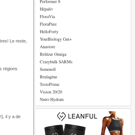
Performer 8
Hépaliv
FloraVia
FloraPure
HelloForty
YourBiology Gut+
res! Le reste,
Anastore
Brûleur Oméga
Crazybulk SARMs
s régions
Semenoll
Brulagène
TestoPrime
Vision 20/20
Nutri-Hydrate
, il y a de