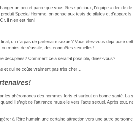
changer un peu et parce que vous êtes spéciaux, l’équipe a décidé de
de produit Special Homme, on pense aux tests de pilules et d’appareils 
, il n’en est rien!
, au final, on n’a pas de partenaire sexuel? Vous êtes-vous déjà posé ce
us ou moins de réussite, des conquêtes sexuelles!
tre décuplées? Comment cela serait-il possible, diriez-vous?
he et qui ne coûte vraiment pas très cher…
rtenaires!
ar les phéromones des hommes forts et surtout en bonne santé. La sc
uand il s’agit de l’attirance mutuelle vers l’acte sexuel. Après tout
suggérer à l’être humain une certaine attraction vers une autre personne