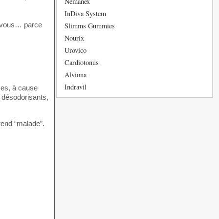
Nemanex
InDiva System
, vous… parce
Slimms Gummies
Nourix
Urovico
Cardiotonus
Alviona
Indravil
mes, à cause
 désodorisants,
 rend “malade”.