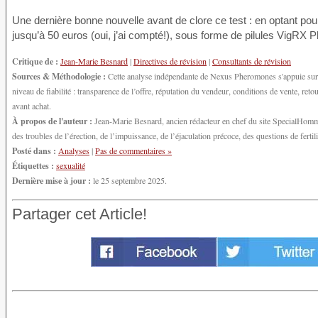
Une dernière bonne nouvelle avant de clore ce test : en optant pou
jusqu’à 50 euros (oui, j’ai compté!), sous forme de pilules VigRX
Critique de :
Jean-Marie Besnard
|
Directives de révision
|
Consultants de révision
Sources & Méthodologie :
Cette analyse indépendante de Nexus Pheromones s'appuie sur l
niveau de fiabilité : transparence de l’offre, réputation du vendeur, conditions de vente, r
avant achat.
À propos de l'auteur :
Jean-Marie Besnard, ancien rédacteur en chef du site SpecialHomme.
des troubles de l’érection, de l’impuissance, de l’éjaculation précoce, des questions de fert
Posté dans :
Analyses
|
Pas de commentaires »
Étiquettes :
sexualité
Dernière mise à jour :
le 25 septembre 2025.
Partager cet Article!