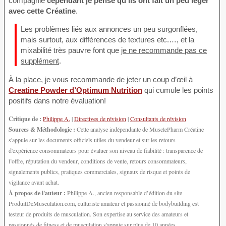
compagnie
cependant je pense qu’ils ont fait un peu léger
avec cette Créatine
.
Les problèmes liés aux annonces un peu surgonflées,
mais surtout, aux différences de textures etc.…, et la
mixabilité très pauvre font que
je ne recommande pas ce
supplément
.
À la place, je vous recommande de jeter un coup d’œil à
Creatine Powder d’Optimum Nutrition
qui cumule les points
positifs dans notre évaluation!
Critique de :
Philippe A.
|
Directives de révision
|
Consultants de révision
Sources & Méthodologie :
Cette analyse indépendante de MusclePharm Créatine
s'appuie sur les documents officiels utiles du vendeur et sur les retours
d'expérience consommateurs pour évaluer son niveau de fiabilité : transparence de
l’offre, réputation du vendeur, conditions de vente, retours consommateurs,
signalements publics, pratiques commerciales, signaux de risque et points de
vigilance avant achat.
À propos de l'auteur :
Philippe A., ancien responsable d’édition du site
ProduitDeMusculation.com, culturiste amateur et passionné de bodybuilding est
testeur de produits de musculation. Son expertise au service des amateurs et
passionnés de fitness et de musculation s'appuie sur plus de 10 années