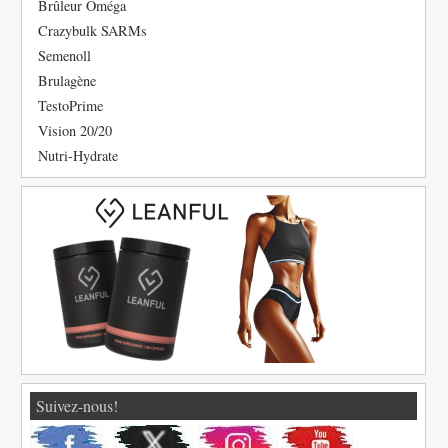
Brûleur Oméga
Crazybulk SARMs
Semenoll
Brulagène
TestoPrime
Vision 20/20
Nutri-Hydrate
Suivez-nous!