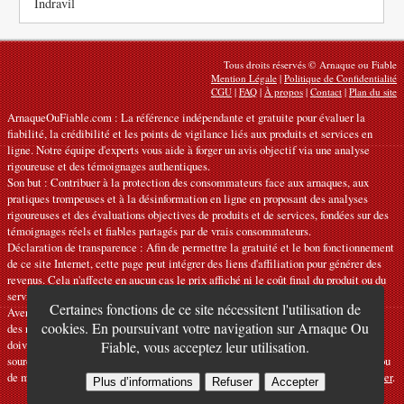
Indravil
Tous droits réservés © Arnaque ou Fiable
Mention Légale
|
Politique de Confidentialité
CGU
|
FAQ
|
À propos
|
Contact
|
Plan du site
ArnaqueOuFiable.com : La référence indépendante et gratuite pour évaluer la
fiabilité, la crédibilité et les points de vigilance liés aux produits et services en
ligne. Notre équipe d'experts vous aide à forger un avis objectif via une analyse
rigoureuse et des témoignages authentiques.
Son but : Contribuer à la protection des consommateurs face aux arnaques, aux
pratiques trompeuses et à la désinformation en ligne en proposant des analyses
rigoureuses et des évaluations objectives de produits et de services, fondées sur des
témoignages réels et fiables partagés par de vrais consommateurs.
Déclaration de transparence : Afin de permettre la gratuité et le bon fonctionnement
de ce site Internet, cette page peut intégrer des liens d'affiliation pour générer des
revenus. Cela n'affecte en aucun cas le prix affiché ni le coût final du produit ou du
service.
Certaines fonctions de ce site nécessitent l'utilisation de
Avertissements : Nos articles expriment des avis personnels et ne constituent pas
cookies. En poursuivant votre navigation sur Arnaque Ou
des recommandations officielles. Les informations fournies sont indicatives et
doivent être confirmées auprès du fabricant, du vendeur, du prestataire ou d’une
Fiable, vous acceptez leur utilisation.
source officielle compétente. Nous déclinons toute responsabilité en cas d'erreur ou
de mauvaise utilisation. Si vous constatez une inexactitude, veuillez
nous contacter
.
Plus d’informations
Refuser
Accepter