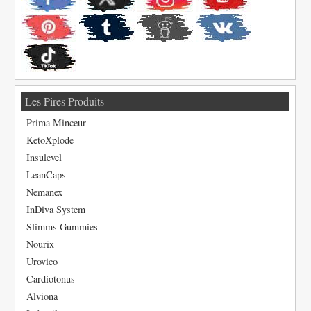
Les Pires Produits
Prima Minceur
KetoXplode
Insulevel
LeanCaps
Nemanex
InDiva System
Slimms Gummies
Nourix
Urovico
Cardiotonus
Alviona