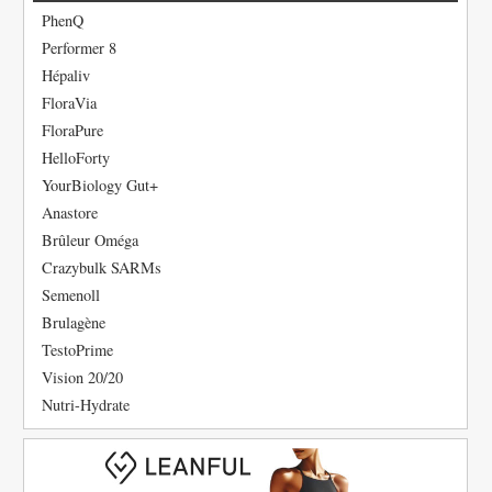
PhenQ
Performer 8
Hépaliv
FloraVia
FloraPure
HelloForty
YourBiology Gut+
Anastore
Brûleur Oméga
Crazybulk SARMs
Semenoll
Brulagène
TestoPrime
Vision 20/20
Nutri-Hydrate