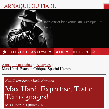
ARNAQUE OU FIABLE
Analyse Produit
Bonjour et bienvenue sur Arnaque Ou
Fiable!
🏠︎
ALERTE
ANALYSE
BLOG
OUTILS
🔎︎
ACCUEIL
RECHERC
Arnaque Ou Fiable
»
Analyses
»
Max Hard, Examen Critique, Special Homme!
Publié par Jean-Marie Besnard
Max Hard, Expertise, Test et
Témoignages!
Mis à jour le 1 juillet 2026.