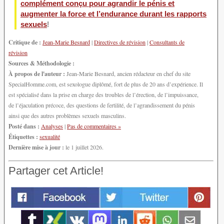
complément conçu pour agrandir le pénis et
augmenter la force et l’endurance durant les rapports
sexuels
!
Critique de :
Jean-Marie Besnard
|
Directives de révision
|
Consultants de
révision
Sources & Méthodologie :
À propos de l'auteur :
Jean-Marie Besnard, ancien rédacteur en chef du site
SpecialHomme.com, est sexologue diplômé, fort de plus de 20 ans d’expérience. Il
est spécialisé dans la prise en charge des troubles de l’érection, de l’impuissance,
de l’éjaculation précoce, des questions de fertilité, de l’agrandissement du pénis
ainsi que des autres problèmes sexuels masculins.
Posté dans :
Analyses
|
Pas de commentaires »
Étiquettes :
sexualité
Dernière mise à jour :
le 1 juillet 2026.
Partager cet Article!