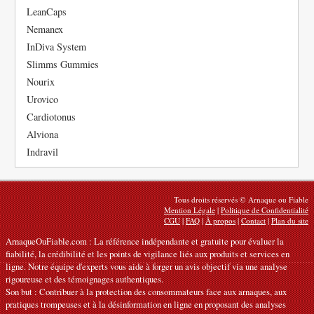
LeanCaps
Nemanex
InDiva System
Slimms Gummies
Nourix
Urovico
Cardiotonus
Alviona
Indravil
Tous droits réservés © Arnaque ou Fiable
Mention Légale
|
Politique de Confidentialité
CGU
|
FAQ
|
À propos
|
Contact
|
Plan du site
ArnaqueOuFiable.com : La référence indépendante et gratuite pour évaluer la
fiabilité, la crédibilité et les points de vigilance liés aux produits et services en
ligne. Notre équipe d'experts vous aide à forger un avis objectif via une analyse
rigoureuse et des témoignages authentiques.
Son but : Contribuer à la protection des consommateurs face aux arnaques, aux
pratiques trompeuses et à la désinformation en ligne en proposant des analyses