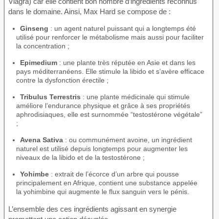
Viagra) car elle contient bon nombre d’ingrédients reconnus
dans le domaine. Ainsi, Max Hard se compose de :
Ginseng
: un agent naturel puissant qui a longtemps été
utilisé pour renforcer le métabolisme mais aussi pour faciliter
la concentration ;
Epimedium
: une plante très réputée en Asie et dans les
pays méditerranéens. Elle stimule la libido et s’avère efficace
contre la dysfonction érectile ;
Tribulus Terrestris
: une plante médicinale qui stimule
améliore l’endurance physique et grâce à ses propriétés
aphrodisiaques, elle est surnommée “testostérone végétale”
;
Avena Sativa
: ou communément avoine, un ingrédient
naturel est utilisé depuis longtemps pour augmenter les
niveaux de la libido et de la testostérone ;
Yohimbe
: extrait de l’écorce d’un arbre qui pousse
principalement en Afrique, contient une substance appelée
la yohimbine qui augmente le flux sanguin vers le pénis.
L’ensemble des ces ingrédients agissant en synergie