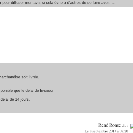
pour diffuser mon avis si cela évite à d’autres de se faire avoir. …
archandise soit livrée.
ponible que le délai de livraison
élai de 14 jours.
René Ronse
dit :
Le 8 septembre 2017 à 08:20