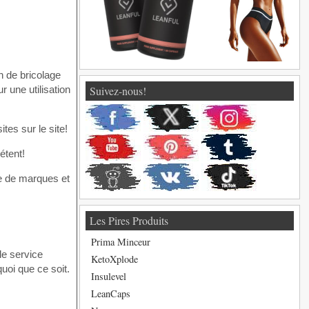
n de bricolage
 une utilisation
Suivez-nous!
tes sur le site!
étent!
ge de marques et
Les Pires Produits
Prima Minceur
le service
KetoXplode
uoi que ce soit.
Insulevel
LeanCaps