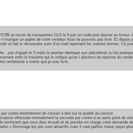
BI je reçois du transporteur GLS le 8 juin un code pour donner au livreur. le
 il manque un papier de votre vendeur nous ne pouvons pas livré. Et depuis je
solé on fait le nécessaire suivi d’un mail reprenant les memes termes. Ce jou
. pas d’appel et 3 mails le premier identique aux précédents (c’est pratique 
sement enfin le trosième qui m indique qu’en l absence de réponse du vendeur
 etre remboursé a moins que je sois livré.
é, par contre énormément de choses à dire sur la qualité du service.
livraison effectuée normalement la seconde par contre à un autre point de v
nt le sentiment que vous êtes écouté et de prendre en charge votre demande al
bidon » Dommage les prix sont attractifs mais il vaut parfois mieux payer plus