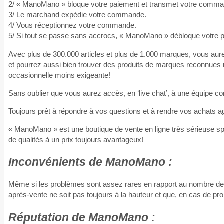
2/ « ManoMano » bloque votre paiement et transmet votre comm
3/ Le marchand expédie votre commande.
4/ Vous réceptionnez votre commande.
5/ Si tout se passe sans accrocs, « ManoMano » débloque votre 
Avec plus de 300.000 articles et plus de 1.000 marques, vous aure
et pourrez aussi bien trouver des produits de marques reconnues 
occasionnelle moins exigeante!
Sans oublier que vous aurez accès, en ‘live chat’, à une équipe comp
Toujours prêt à répondre à vos questions et à rendre vos achats agr
« ManoMano » est une boutique de vente en ligne très sérieuse spé
de qualités à un prix toujours avantageux!
Inconvénients
de ManoMano :
Même si les problèmes sont assez rares en rapport au nombre de v
après-vente ne soit pas toujours à la hauteur et que, en cas de pr
Réputation
de ManoMano :