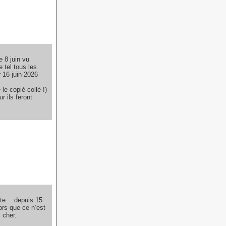
 8 juin vu
 tel tous les
r 16 juin 2026
le copié-collé !)
 ils feront
ente… depuis 15
ors que ce n’est
 cher.