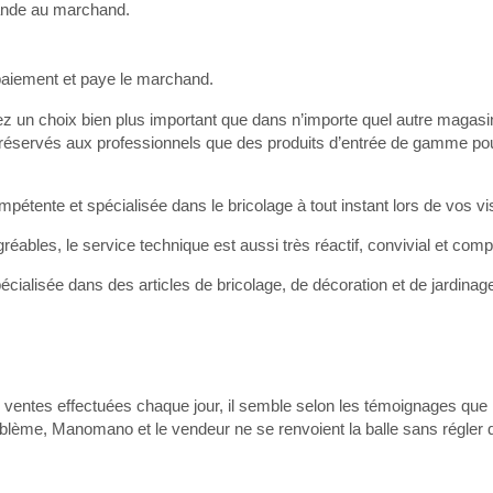
ande au marchand.
paiement et paye le marchand.
z un choix bien plus important que dans n’importe quel autre magasi
réservés aux professionnels que des produits d’entrée de gamme pour
étente et spécialisée dans le bricolage à tout instant lors de vos visi
éables, le service technique est aussi très réactif, convivial et comp
cialisée dans des articles de bricolage, de décoration et de jardina
entes effectuées chaque jour, il semble selon les témoignages que 
oblème, Manomano et le vendeur ne se renvoient la balle sans régler q