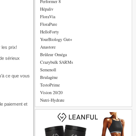
Performer 8
Hépaliv
FloraVia
FloraPure
HelloForty
YourBiology Gut+
Anastore
les prix!
Brûleur Oméga
 de sérieux
Crazybulk SARMs
Semenoll
u’à ce que vous
Brulagène
TestoPrime
Vision 20/20
Nutri-Hydrate
le paiement et