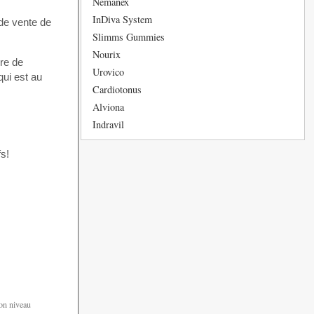
Nemanex
InDiva System
de vente de
Slimms Gummies
Nourix
bre de
Urovico
qui est au
Cardiotonus
Alviona
Indravil
s!
son niveau