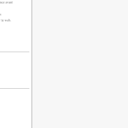
ance avant
es
r le web.