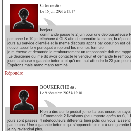
Citerne
dit :
Le 16 juin 2026 à 13:17
bonjour
commande passé le 2 juin pour une débrousailleuse RYO
personne Le 10 je téléphone à GLS afin de connaitre la raison, la réponse
jours au service clientèle et le meme discours appris par coeur on est dé
nouvel appel le « perroquet » reprend les memes formule
je m énerve et demande le remboursement un responsable doit me rappeler 
.Le deuxième qui me dit avoir contacté le vendeur et demandé le rembour
jouer la clause « garantie béton » et qu’i me faut attendre le 23 juin pour
Espérons mais mano mano terminé
Répondre
BOUKERCHE
dit :
Le 9 décembre 2025 à 12:10
Rien à dire sur le produit je ne l’ai pas encore essay
1 Commande 2 livraisons (peu importe après tout), 1 
jours sont passés, 4 interlocuteurs différents bien polis qui vous laisse
pas le cas. Une « garantie béton » qui s’apparente plus » à une garantie 
je n’y reviendrai plus.