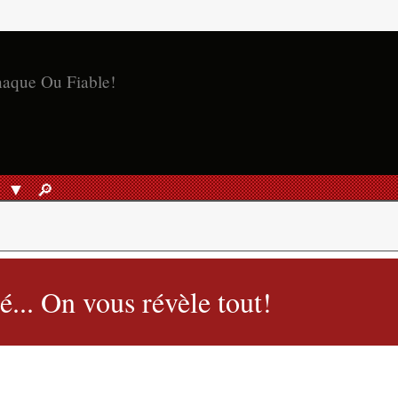
naque Ou Fiable!
S
🔎︎
RECHERCHER
... On vous révèle tout!