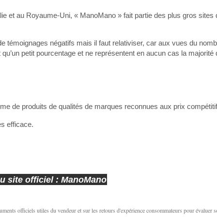
lie et au Royaume-Uni, « ManoMano » fait partie des plus gros sites 
de témoignages négatifs mais il faut relativiser, car aux vues du nom
 qu’un petit pourcentage et ne représentent en aucun cas la majorité 
me de produits de qualités de marques reconnues aux prix compétitif
ès efficace.
 site officiel : ManoMano
ents officiels utiles du vendeur et sur les retours d'expérience consommateurs pour évaluer 