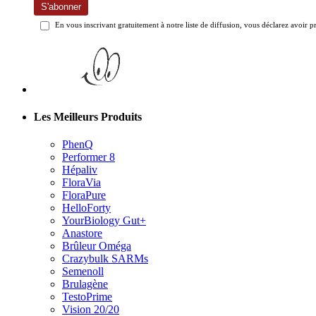
S'abonner
En vous inscrivant gratuitement à notre liste de diffusion, vous déclarez avoir p
Les Meilleurs Produits
PhenQ
Performer 8
Hépaliv
FloraVia
FloraPure
HelloForty
YourBiology Gut+
Anastore
Brûleur Oméga
Crazybulk SARMs
Semenoll
Brulagène
TestoPrime
Vision 20/20