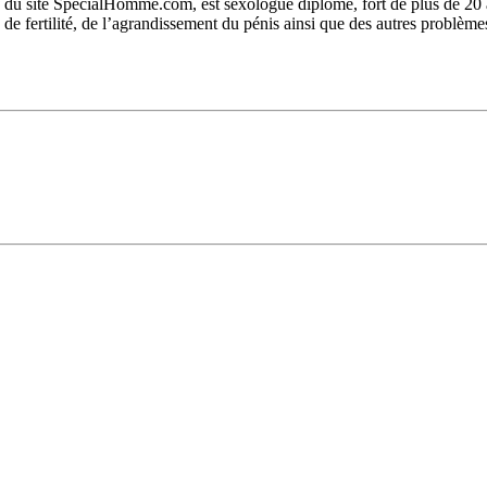
du site SpecialHomme.com, est sexologue diplômé, fort de plus de 20 ans
s de fertilité, de l’agrandissement du pénis ainsi que des autres problèm