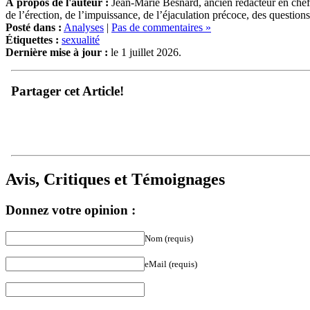
À propos de l'auteur :
Jean-Marie Besnard, ancien rédacteur en chef 
de l’érection, de l’impuissance, de l’éjaculation précoce, des question
Posté dans :
Analyses
|
Pas de commentaires »
Étiquettes :
sexualité
Dernière mise à jour :
le 1 juillet 2026.
Partager cet Article!
Avis, Critiques et Témoignages
Donnez votre opinion :
Nom (requis)
eMail (requis)