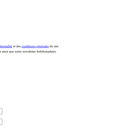
dentialité
et des
conditions générales
du site.
le ainsi que notre newsletter hebdomadaire.