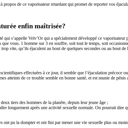
à propos de ce vaporisateur retardant qui promet de reporter vos éjaculat
turée enfin maîtrisée?
ui s’appelle Velv’Or qui a spécialement développé ce vaporisateur pour
 que vous. 1 homme sur 3 en souffre, soit tout le temps, soit occasionn
nt trop vite, qu’ils éjaculent au bout de quelques secondes ou au bout d
 scientifiques effectuées à ce jour, il semble que l’éjaculation précoce 
s atteints de ce trouble semble en bonne santé, et est munie de pénis au
e deux tiers des hommes de la planète, depuis leur jeune âge ;
taller longuement après une activité sexuelle normale. On pourrait dire
s ont pu la dompter et ont fini par mener une vie sexuelle plus ou moin