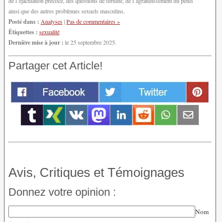
de l’éjaculation précoce, des questions de fertilité, de l’agrandissement du pénis
ainsi que des autres problèmes sexuels masculins.
Posté dans :
Analyses
|
Pas de commentaires »
Étiquettes :
sexualité
Dernière mise à jour :
le 25 septembre 2025.
Partager cet Article!
Avis, Critiques et Témoignages
Donnez votre opinion :
Nom