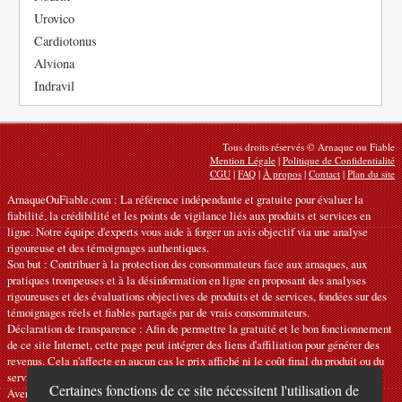
Urovico
Cardiotonus
Alviona
Indravil
Tous droits réservés © Arnaque ou Fiable
Mention Légale
|
Politique de Confidentialité
CGU
|
FAQ
|
À propos
|
Contact
|
Plan du site
ArnaqueOuFiable.com : La référence indépendante et gratuite pour évaluer la
fiabilité, la crédibilité et les points de vigilance liés aux produits et services en
ligne. Notre équipe d'experts vous aide à forger un avis objectif via une analyse
rigoureuse et des témoignages authentiques.
Son but : Contribuer à la protection des consommateurs face aux arnaques, aux
pratiques trompeuses et à la désinformation en ligne en proposant des analyses
rigoureuses et des évaluations objectives de produits et de services, fondées sur des
témoignages réels et fiables partagés par de vrais consommateurs.
Déclaration de transparence : Afin de permettre la gratuité et le bon fonctionnement
de ce site Internet, cette page peut intégrer des liens d'affiliation pour générer des
revenus. Cela n'affecte en aucun cas le prix affiché ni le coût final du produit ou du
service.
Certaines fonctions de ce site nécessitent l'utilisation de
Avertissements : Nos articles expriment des avis personnels et ne constituent pas