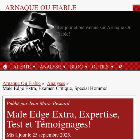
ARNAQUE OU FIABLE
Analyse Produit
Bonjour et bienvenue sur Arnaque Ou
Fiable!
🏠︎
ALERTE
ANALYSE
BLOG
OUTILS
🔎︎
ACCUEIL
RECHERC
Arnaque Ou Fiable
»
Analyses
»
Male Edge Extra, Examen Critique, Special Homme!
Publié par Jean-Marie Besnard
Male Edge Extra, Expertise,
Test et Témoignages!
Mis à jour le 25 septembre 2025.