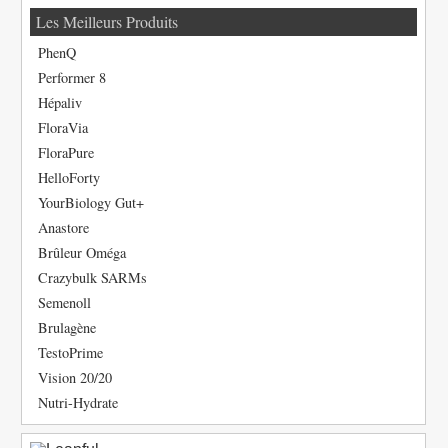
Les Meilleurs Produits
PhenQ
Performer 8
Hépaliv
FloraVia
FloraPure
HelloForty
YourBiology Gut+
Anastore
Brûleur Oméga
Crazybulk SARMs
Semenoll
Brulagène
TestoPrime
Vision 20/20
Nutri-Hydrate