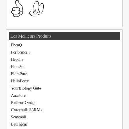
Les Meilleurs Produits
PhenQ
Performer 8
Hépaliv
FloraVia
FloraPure
HelloForty
YourBiology Gut+
Anastore
Brûleur Oméga
Crazybulk SARMs
Semenoll
Brulagène