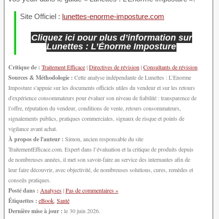
Site Officiel :
lunettes-enorme-imposture.com
Cliquez ici pour plus d’information sur
Lunettes : L’Énorme Imposture
Critique de :
Traitement Efficace
|
Directives de révision
|
Consultants de révision
Sources & Méthodologie :
Cette analyse indépendante de Lunettes : L’Enorme
Imposture s'appuie sur les documents officiels utiles du vendeur et sur les retours
d'expérience consommateurs pour évaluer son niveau de fiabilité : transparence de
l’offre, réputation du vendeur, conditions de vente, retours consommateurs,
signalements publics, pratiques commerciales, signaux de risque et points de
vigilance avant achat.
À propos de l'auteur :
Simon, ancien responsable du site
TraitementEfficace.com. Expert dans l’évaluation et la critique de produits depuis
de nombreuses années, il met son savoir-faire au service des internautes afin de
leur faire découvrir, avec objectivité, de nombreuses solutions, cures, remèdes et
conseils pratiques.
Posté dans :
Analyses
|
Pas de commentaires »
Étiquettes :
eBook
,
Santé
Dernière mise à jour :
le 30 juin 2026.