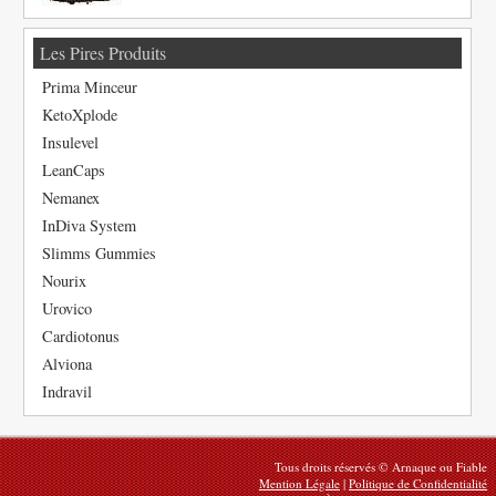
Les Pires Produits
Prima Minceur
KetoXplode
Insulevel
LeanCaps
Nemanex
InDiva System
Slimms Gummies
Nourix
Urovico
Cardiotonus
Alviona
Indravil
Tous droits réservés © Arnaque ou Fiable
Mention Légale
|
Politique de Confidentialité