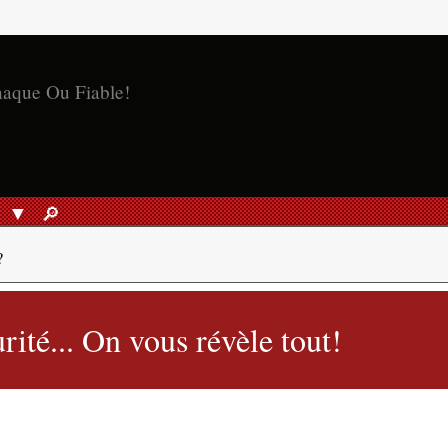
naque Ou Fiable!
S
🔎︎
RECHERCHER
?
rité... On vous révèle tout!