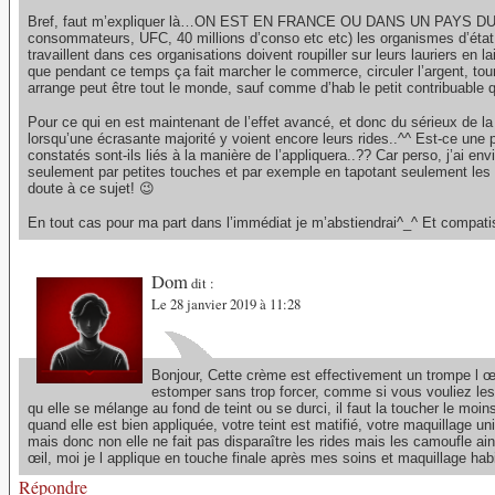
Bref, faut m’expliquer là…ON EST EN FRANCE OU DANS UN PAYS DU T
consommateurs, UFC, 40 millions d’conso etc etc) les organismes d’état (R
travaillent dans ces organisations doivent roupiller sur leurs lauriers en 
que pendant ce temps ça fait marcher le commerce, circuler l’argent, t
arrange peut être tout le monde, sauf comme d’hab le petit contribuable q
Pour ce qui en est maintenant de l’effet avancé, et donc du sérieux de la
lorsqu’une écrasante majorité y voient encore leurs rides..^^ Est-ce une 
constatés sont-ils liés à la manière de l’appliquera..?? Car perso, j’ai en
seulement par petites touches et par exemple en tapotant seulement les r
doute à ce sujet! 😉
En tout cas pour ma part dans l’immédiat je m’abstiendrai^_^ Et compatis
Dom
dit :
Le 28 janvier 2019 à 11:28
Bonjour, Cette crème est effectivement un trompe l œil,
estomper sans trop forcer, comme si vous vouliez les c
qu elle se mélange au fond de teint ou se durci, il faut la toucher le moi
quand elle est bien appliquée, votre teint est matifié, votre maquillage 
mais donc non elle ne fait pas disparaître les rides mais les camoufle ain
œil, moi je l applique en touche finale après mes soins et maquillage habi
Répondre