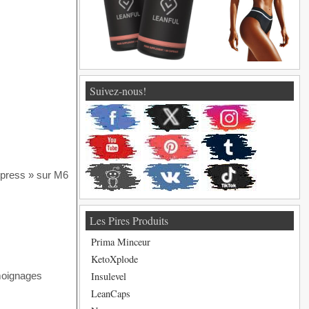
Suivez-nous!
Express » sur M6
Les Pires Produits
Prima Minceur
KetoXplode
Insulevel
émoignages
LeanCaps