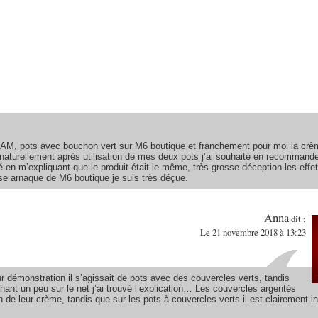
ASAM, pots avec bouchon vert sur M6 boutique et franchement pour moi la crè
t naturellement après utilisation de mes deux pots j’ai souhaité en recommand
 en m’expliquant que le produit était le même, très grosse déception les eff
se arnaque de M6 boutique je suis très déçue.
Anna
dit :
Le 21 novembre 2018 à 13:23
 démonstration il s’agissait de pots avec des couvercles verts, tandis
ant un peu sur le net j’ai trouvé l’explication… Les couvercles argentés
 de leur crème, tandis que sur les pots à couvercles verts il est clairement i