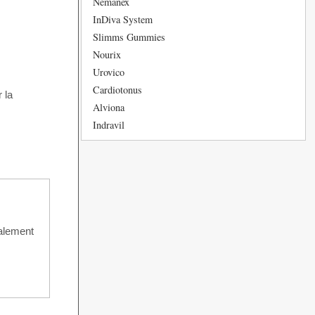
Nemanex
InDiva System
Slimms Gummies
Nourix
Urovico
Cardiotonus
 la
Alviona
Indravil
ialement