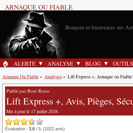
ARNAQUE OU FIABLE
Bonjour et bienvenue sur Ar
🏠︎
ALERTE
ANALYSE
BLOG
OUTIL
ACCUEIL
Arnaque Ou Fiable
»
Analyses
»
Lift Express +, Arnaque ou Fiable
Publié par René Ronse
Lift Express +, Avis, Pièges, Sécu
Mis à jour le 17 juillet 2026.
Évaluation :
3.6
/ 5. (1022 avis)