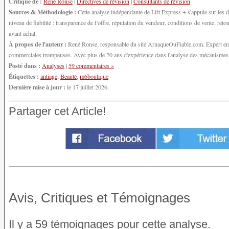
Critique de :
René Ronse
|
Directives de révision
|
Consultants de révision
Sources & Méthodologie :
Cette analyse indépendante de Lift Express + s'appuie sur les 
niveau de fiabilité : transparence de l’offre, réputation du vendeur, conditions de vente, r
avant achat.
À propos de l'auteur :
René Ronse, responsable du site ArnaqueOuFiable.com. Expert en cy
commerciales trompeuses. Avec plus de 20 ans d'expérience dans l'analyse des mécanismes d'
Posté dans :
Analyses
|
59 commentaires »
Étiquettes :
antiage
,
Beauté
,
m6boutique
Dernière mise à jour :
le 17 juillet 2026.
Partager cet Article!
Avis, Critiques et Témoignages
Il y a 59 témoignages pour cette analyse.