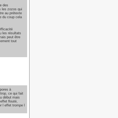
e des
s les zozos qui
tre au prétexte
e du coup cela
fficacité
 les résultats
mais peut être
vement tout
 pores à
rop, ce qui fait
 au début mais
ffet flouté,
 l effet trompe l