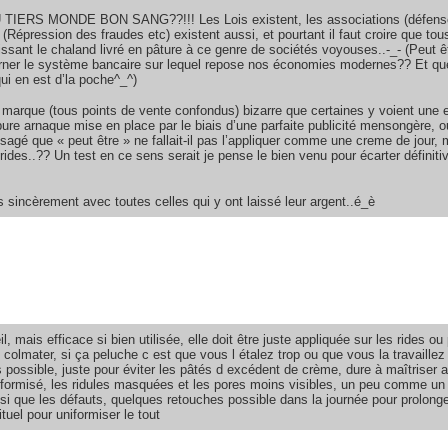
IERS MONDE BON SANG??!!! Les Lois existent, les associations (défens
épression des fraudes etc) existent aussi, et pourtant il faut croire que tou
laissant le chaland livré en pâture à ce genre de sociétés voyouses..-_- (Peut ê
ourner le système bancaire sur lequel repose nos économies modernes?? Et qu
ui en est d’la poche^_^)
 marque (tous points de vente confondus) bizarre que certaines y voient une e
pure arnaque mise en place par le biais d’une parfaite publicité mensongère, ou
visagé que « peut être » ne fallait-il pas l’appliquer comme une creme de jour, 
ides..?? Un test en ce sens serait je pense le bien venu pour écarter définiti
 sincèrement avec toutes celles qui y ont laissé leur argent..é_è
 mais efficace si bien utilisée, elle doit être juste appliquée sur les rides ou
olmater, si ça peluche c est que vous l étalez trop ou que vous la travaillez t
ns possible, juste pour éviter les pâtés d excédent de crème, dure à maîtriser
uniformisé, les ridules masquées et les pores moins visibles, un peu comme un e
si que les défauts, quelques retouches possible dans la journée pour prolonger
tuel pour uniformiser le tout