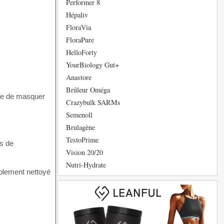
Performer 8
Hépaliv
FloraVia
FloraPure
HelloForty
YourBiology Gut+
Anastore
Brûleur Oméga
tre de masquer
Crazybulk SARMs
Semenoll
Brulagène
TestoPrime
es de
Vision 20/20
Nutri-Hydrate
ablement nettoyé