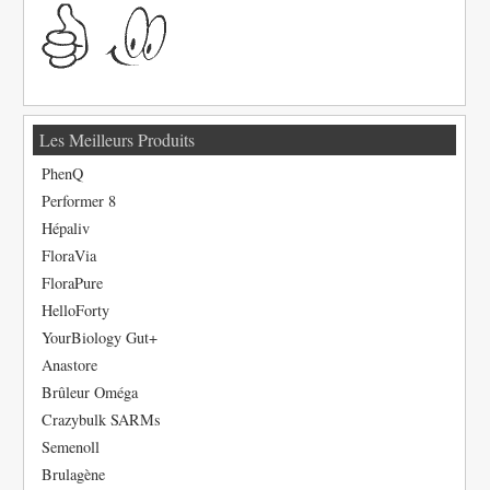
Les Meilleurs Produits
PhenQ
Performer 8
Hépaliv
FloraVia
FloraPure
HelloForty
YourBiology Gut+
Anastore
Brûleur Oméga
Crazybulk SARMs
Semenoll
Brulagène