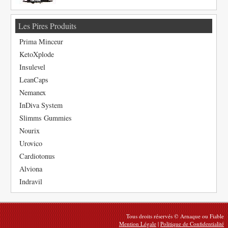
Les Pires Produits
Prima Minceur
KetoXplode
Insulevel
LeanCaps
Nemanex
InDiva System
Slimms Gummies
Nourix
Urovico
Cardiotonus
Alviona
Indravil
Tous droits réservés © Arnaque ou Fiable
Mention Légale
|
Politique de Confidentialité