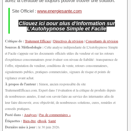
aurez la certitude de toujours pouvoir trouver une solution.
Site Officiel :
www.energiesante.com
Cliquez ici pour plus d’information sur
L’Autohypnose Simple et Facile
Critique de :
Traitement Efficace
|
Directives de révision
|
Consultants de révision
Sources & Méthodologie :
Cette analyse indépendante de L’Autohypnose Simple
et Facile s'appuie sur les documents officiels utiles du vendeur et sur les retours
d'expérience consommateurs pour évaluer son niveau de fiabilité : transparence de
l’offre, réputation du vendeur, conditions de vente, retours consommateurs,
signalements publics, pratiques commerciales, signaux de risque et points de
vigilance avant achat.
À propos de l'auteur :
Simon, ancien responsable du site
TraitementEfficace.com. Expert dans l’évaluation et la critique de produits depuis
de nombreuses années, il met son savoir-faire au service des internautes afin de
leur faire découvrir, avec objectivité, de nombreuses solutions, cures, remèdes et
conseils pratiques.
Posté dans :
Analyses
|
Pas de commentaires »
Étiquettes :
Bien-être
,
eBook
,
Santé
Dernière mise à jour :
le 30 juin 2026.