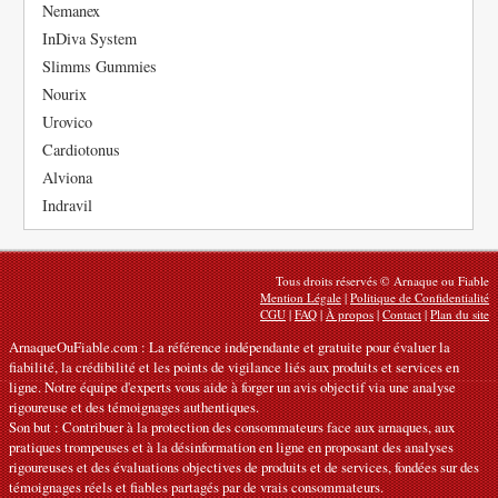
Nemanex
InDiva System
Slimms Gummies
Nourix
Urovico
Cardiotonus
Alviona
Indravil
Tous droits réservés © Arnaque ou Fiable
Mention Légale
|
Politique de Confidentialité
CGU
|
FAQ
|
À propos
|
Contact
|
Plan du site
ArnaqueOuFiable.com : La référence indépendante et gratuite pour évaluer la
fiabilité, la crédibilité et les points de vigilance liés aux produits et services en
ligne. Notre équipe d'experts vous aide à forger un avis objectif via une analyse
rigoureuse et des témoignages authentiques.
Son but : Contribuer à la protection des consommateurs face aux arnaques, aux
pratiques trompeuses et à la désinformation en ligne en proposant des analyses
rigoureuses et des évaluations objectives de produits et de services, fondées sur des
témoignages réels et fiables partagés par de vrais consommateurs.