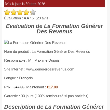
Mis à jour le 30 juin 2026.
Évaluation :
4.4
/ 5. (29 avis)
Evaluation de La Formation Générer
Des Revenus
Nom du produit
: La Formation Générer Des Revenus
Responsable : Mr. Maxime Dupuis
Site Internet : www.genererdesrevenus.com
Langue : Français
Prix :
€47.00
Maintenant :
€17.00
Garantie : 30 jours (100% remboursé si pas satisfait)
Description
de La Formation Générer