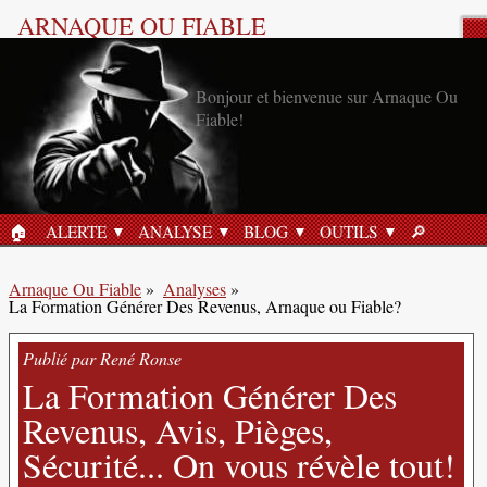
ARNAQUE OU FIABLE
Analyse Produit
Bonjour et bienvenue sur Arnaque Ou
Fiable!
🏠︎
ALERTE
ANALYSE
BLOG
OUTILS
🔎︎
ACCUEIL
RECHERC
Arnaque Ou Fiable
»
Analyses
»
La Formation Générer Des Revenus, Arnaque ou Fiable?
Publié par René Ronse
La Formation Générer Des
Revenus, Avis, Pièges,
Sécurité... On vous révèle tout!