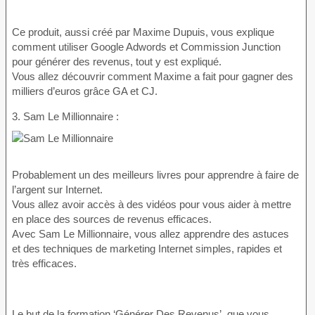
Ce produit, aussi créé par Maxime Dupuis, vous explique
comment utiliser Google Adwords et Commission Junction
pour générer des revenus, tout y est expliqué.
Vous allez découvrir comment Maxime a fait pour gagner des
milliers d’euros grâce GA et CJ.
3. Sam Le Millionnaire :
Probablement un des meilleurs livres pour apprendre à faire de
l’argent sur Internet.
Vous allez avoir accès à des vidéos pour vous aider à mettre
en place des sources de revenus efficaces.
Avec Sam Le Millionnaire, vous allez apprendre des astuces
et des techniques de marketing Internet simples, rapides et
très efficaces.
Le but de la formation ‘Générer Des Revenus’, que vous