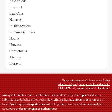
KetoXplode
Insulevel
LeanCaps
Nemanex
InDiva System
Slimms Gummies
Nourix
Urovico
Cardiotonus
Alviona
Indravil
Tous droits réservés © Arnaque ou Fiable
Mention Légale
|
Politique de Confidentialité
CGU
|
FAQ
|
À propos
|
Contact
|
Plan du site
ArnaqueOuFiable.com : La référence indépendante et gratuite pour évaluer la
fiabilité, la crédibilité et les points de vigilance liés aux produits et services en
ligne. Notre équipe d'experts vous aide à forger un avis objectif via une analyse
rigoureuse et des témoignages authentiques.