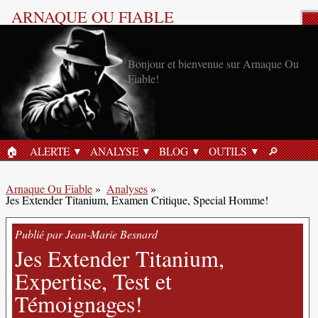
ARNAQUE OU FIABLE
Analyse Produit
Bonjour et bienvenue sur Arnaque Ou
Fiable!
🏠︎
ALERTE
ANALYSE
BLOG
OUTILS
🔎︎
ACCUEIL
RECHERC
Arnaque Ou Fiable
»
Analyses
»
Jes Extender Titanium, Examen Critique, Special Homme!
Publié par Jean-Marie Besnard
Jes Extender Titanium,
Expertise, Test et
Témoignages!