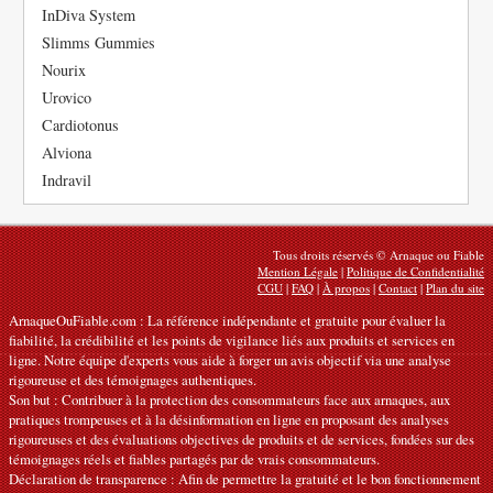
InDiva System
Slimms Gummies
Nourix
Urovico
Cardiotonus
Alviona
Indravil
Tous droits réservés © Arnaque ou Fiable
Mention Légale
|
Politique de Confidentialité
CGU
|
FAQ
|
À propos
|
Contact
|
Plan du site
ArnaqueOuFiable.com : La référence indépendante et gratuite pour évaluer la
fiabilité, la crédibilité et les points de vigilance liés aux produits et services en
ligne. Notre équipe d'experts vous aide à forger un avis objectif via une analyse
rigoureuse et des témoignages authentiques.
Son but : Contribuer à la protection des consommateurs face aux arnaques, aux
pratiques trompeuses et à la désinformation en ligne en proposant des analyses
rigoureuses et des évaluations objectives de produits et de services, fondées sur des
témoignages réels et fiables partagés par de vrais consommateurs.
Déclaration de transparence : Afin de permettre la gratuité et le bon fonctionnement