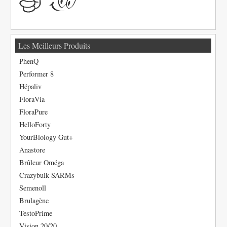
Les Meilleurs Produits
PhenQ
Performer 8
Hépaliv
FloraVia
FloraPure
HelloForty
YourBiology Gut+
Anastore
Brûleur Oméga
Crazybulk SARMs
Semenoll
Brulagène
TestoPrime
Vision 20/20