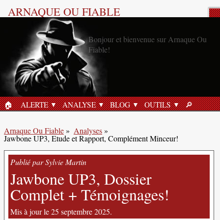
ARNAQUE OU FIABLE
Analyse Produit
🏠︎
ALERTE
ANALYSE
BLOG
OUTILS
🔎︎
ACCUEIL
RECHERC
Arnaque Ou Fiable
»
Analyses
»
Jawbone UP3, Etude et Rapport, Complément Minceur!
Publié par Sylvie Martin
Jawbone UP3, Dossier
Complet + Témoignages!
Mis à jour le 25 septembre 2025.