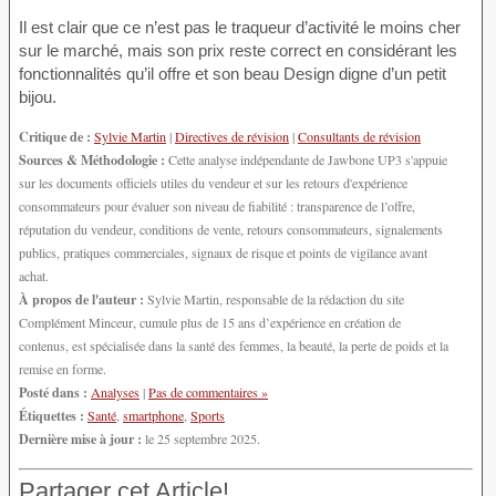
Il est clair que ce n’est pas le traqueur d’activité le moins cher
sur le marché, mais son prix reste correct en considérant les
fonctionnalités qu’il offre et son beau Design digne d’un petit
bijou.
Critique de :
Sylvie Martin
|
Directives de révision
|
Consultants de révision
Sources & Méthodologie :
Cette analyse indépendante de Jawbone UP3 s'appuie
sur les documents officiels utiles du vendeur et sur les retours d'expérience
consommateurs pour évaluer son niveau de fiabilité : transparence de l’offre,
réputation du vendeur, conditions de vente, retours consommateurs, signalements
publics, pratiques commerciales, signaux de risque et points de vigilance avant
achat.
À propos de l'auteur :
Sylvie Martin, responsable de la rédaction du site
Complément Minceur, cumule plus de 15 ans d’expérience en création de
contenus, est spécialisée dans la santé des femmes, la beauté, la perte de poids et la
remise en forme.
Posté dans :
Analyses
|
Pas de commentaires »
Étiquettes :
Santé
,
smartphone
,
Sports
Dernière mise à jour :
le 25 septembre 2025.
Partager cet Article!