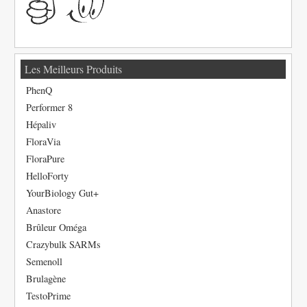
Les Meilleurs Produits
PhenQ
Performer 8
Hépaliv
FloraVia
FloraPure
HelloForty
YourBiology Gut+
Anastore
Brûleur Oméga
Crazybulk SARMs
Semenoll
Brulagène
TestoPrime