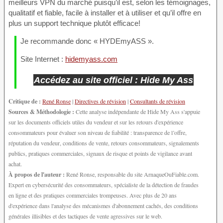
meilleurs VPN du marché puisqu’il est, selon les témoignages,
qualitatif et fiable, facile à installer et à utiliser et qu’il offre en
plus un support technique plutôt efficace!
Je recommande donc « HYDEmyASS ».
Site Internet :
hidemyass.com
Accédez au site officiel : Hide My Ass
Critique de :
René Ronse
|
Directives de révision
|
Consultants de révision
Sources & Méthodologie :
Cette analyse indépendante de Hide My Ass s'appuie
sur les documents officiels utiles du vendeur et sur les retours d'expérience
consommateurs pour évaluer son niveau de fiabilité : transparence de l’offre,
réputation du vendeur, conditions de vente, retours consommateurs, signalements
publics, pratiques commerciales, signaux de risque et points de vigilance avant
achat.
À propos de l'auteur :
René Ronse, responsable du site ArnaqueOuFiable.com.
Expert en cybersécurité des consommateurs, spécialiste de la détection de fraudes
en ligne et des pratiques commerciales trompeuses. Avec plus de 20 ans
d'expérience dans l'analyse des mécanismes d'abonnement cachés, des conditions
générales illisibles et des tactiques de vente agressives sur le web.