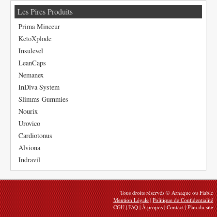
Les Pires Produits
Prima Minceur
KetoXplode
Insulevel
LeanCaps
Nemanex
InDiva System
Slimms Gummies
Nourix
Urovico
Cardiotonus
Alviona
Indravil
Tous droits réservés © Arnaque ou Fiable
Mention Légale
|
Politique de Confidentialité
CGU
|
FAQ
|
À propos
|
Contact
|
Plan du site