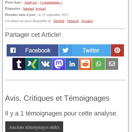
Posté dans :
Analyses
|
1 commentaire »
Étiquettes :
Internet
,
logiciel
Dernière mise à jour :
le 25 septembre 2025.
Cet article est aussi disponible en :
English
-
Deutsch
-
Español
Partager cet Article!
Avis, Critiques et Témoignages
Il y a 1 témoignages pour cette analyse.
Anciens témoignages utiles