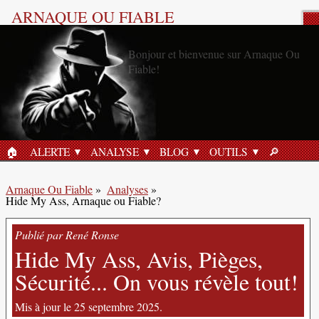
ARNAQUE OU FIABLE
Analyse Produit
🏠︎
ALERTE
ANALYSE
BLOG
OUTILS
🔎︎
ACCUEIL
RECHERC
Arnaque Ou Fiable
»
Analyses
»
Hide My Ass, Arnaque ou Fiable?
Publié par René Ronse
Hide My Ass, Avis, Pièges,
Sécurité... On vous révèle tout!
Mis à jour le 25 septembre 2025.