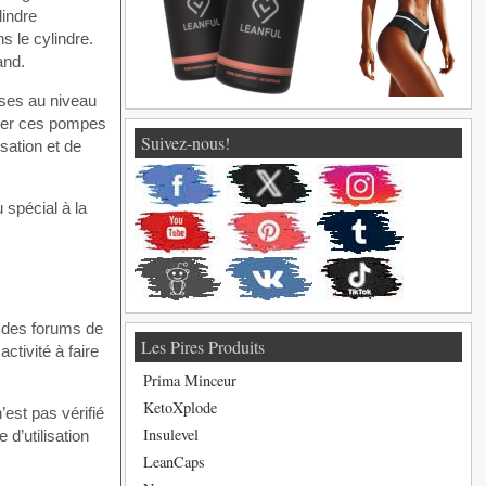
lindre
s le cylindre.
and.
nses au niveau
liser ces pompes
Suivez-nous!
isation et de
 spécial à la
r des forums de
Les Pires Produits
ctivité à faire
Prima Minceur
KetoXplode
est pas vérifié
Insulevel
d’utilisation
LeanCaps