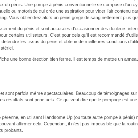
eaux du pénis. Une pompe à pénis conventionnelle se compose d’un cy
elle ou motorisée qui crée une aspiration pour vider l’air contenu dan
 sang. Vous obtiendrez alors un pénis gorgé de sang nettement plus gr
dissement du pénis et sont accusées d’occasionner des douleurs inte
t pour certains utilisateurs. C’est pour cela qu’il est recommandé d’uti
détendre les tissus du pénis et obtenir de meilleures conditions d’util
atériel.
 affiche une bonne érection bien ferme, il est temps de mettre un anneau
amp et sont parfois même spectaculaires. Beaucoup de témoignages su
s résultats sont ponctuels. Ce qui veut dire que le pompage est une a
re pérenne, en utilisant Handsome Up (ou toute autre pompe à pénis) n’
vant affirmer cela. Cependant, il n’est pas impossible que la routine 
ats probants.