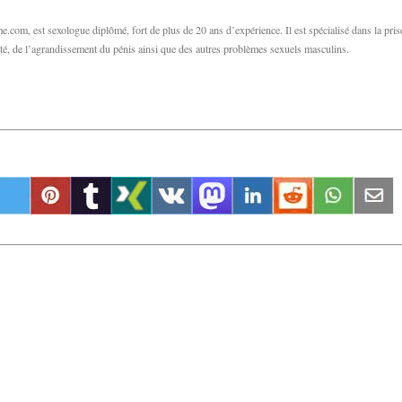
com, est sexologue diplômé, fort de plus de 20 ans d’expérience. Il est spécialisé dans la pris
ilité, de l’agrandissement du pénis ainsi que des autres problèmes sexuels masculins.