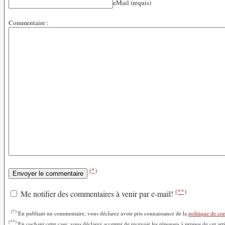
eMail (requis)
Commentaire :
(*)
(**)
Me notifier des commentaires à venir par e-mail!
(*)
En publiant un commentaire, vous déclarez avoir pris connaissance de la
politique de con
(**)
En cochant cette case, vous déclarez accepter de recevoir les réponses à propos de cet art