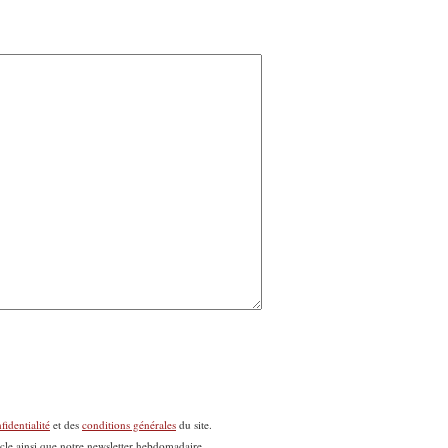
fidentialité
et des
conditions générales
du site.
icle ainsi que notre newsletter hebdomadaire.