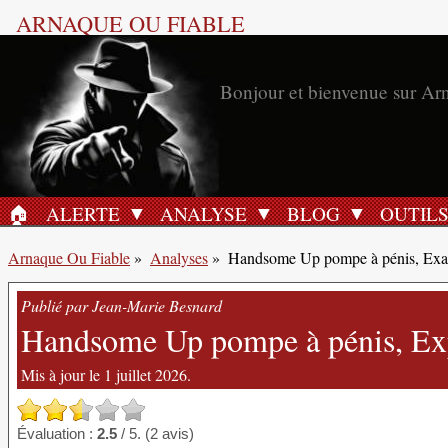
ARNAQUE OU FIABLE
Bonjour et bienvenue sur Ar
🏠︎
ALERTE
ANALYSE
BLOG
OUTIL
ACCUEIL
Arnaque Ou Fiable
»
Analyses
»
Handsome Up pompe à pénis, Exa
Publié par Jean-Marie Besnard
Handsome Up pompe à pénis, Exp
Mis à jour le 1 juillet 2026.
Évaluation :
2.5
/ 5. (2 avis)