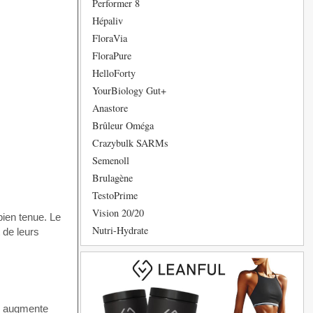
Performer 8
Hépaliv
FloraVia
FloraPure
HelloForty
YourBiology Gut+
Anastore
Brûleur Oméga
Crazybulk SARMs
Semenoll
Brulagène
TestoPrime
Vision 20/20
ien tenue. Le
Nutri-Hydrate
 de leurs
ui augmente