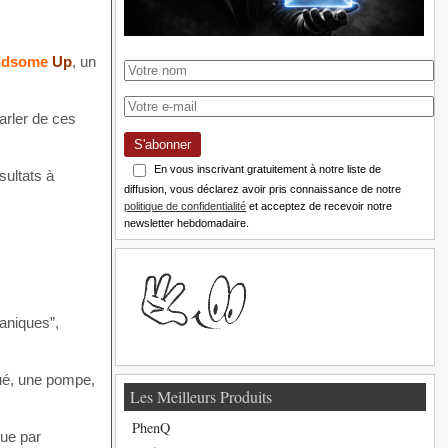
ndsome
Up
, un
arler de ces
S'abonner
En vous inscrivant gratuitement à notre liste de
ultats à
diffusion, vous déclarez avoir pris connaissance de notre
politique de confidentialité
et acceptez de recevoir notre
newsletter hebdomadaire.
caniques”,
dué, une pompe,
Les Meilleurs Produits
PhenQ
nue par