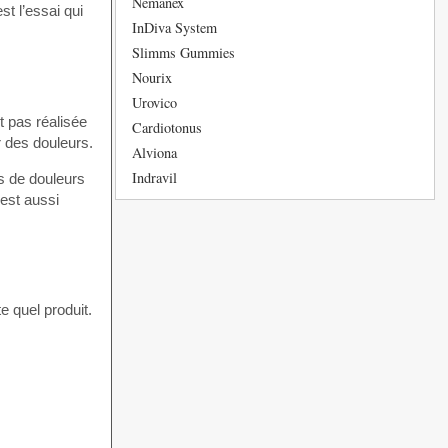
Nemanex
t l’essai qui
InDiva System
Slimms Gummies
Nourix
Urovico
t pas réalisée
Cardiotonus
r des douleurs.
Alviona
Indravil
s de douleurs
 est aussi
e quel produit.