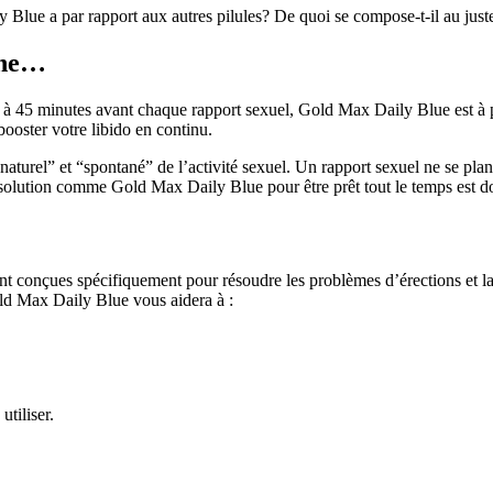
Blue a par rapport aux autres pilules? De quoi se compose-t-il au just
nne…
0 à 45 minutes avant chaque rapport sexuel, Gold Max Daily Blue est à pr
booster votre libido en continu.
naturel” et “spontané” de l’activité sexuel. Un rapport sexuel ne se plani
 solution comme Gold Max Daily Blue pour être prêt tout le temps est do
conçues spécifiquement pour résoudre les problèmes d’érections et la d
Gold Max Daily Blue vous aidera à :
tiliser.