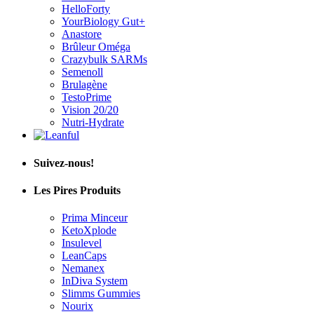
HelloForty
YourBiology Gut+
Anastore
Brûleur Oméga
Crazybulk SARMs
Semenoll
Brulagène
TestoPrime
Vision 20/20
Nutri-Hydrate
Suivez-nous!
Les Pires Produits
Prima Minceur
KetoXplode
Insulevel
LeanCaps
Nemanex
InDiva System
Slimms Gummies
Nourix