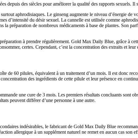
ées depuis des siècles pour améliorer la qualité des rapports sexuels. Il
et surtout aphrodisiaques. Le ginseng augmente le niveau d’énergie de v
ermes d’intensité du désir sexuel. La cannelle est utilisée comme aphrodi
ns la préparation de nombreux médicaments à base de plantes. Son parfu
préparation à prendre régulièrement. Gold Max Daily Blue, grâce à cett
onsommer, certes. Cependant, c’est la concentration des extraits et leur d
oîte de 60 pilules, équivalent à un traitement d’un mois. Il est donc 
a concentration des ingrédients de cette pilule et leur présence en cont
ommande une cure de 3 mois. Les premiers résultats concluants sont obs
ltats peuvent différer d’une personne à une autre.
secondaires indésirables, le fabricant de Gold Max Daily Blue recommand
réaction allergique à un supplément naturel ne remet en aucun cas son ef