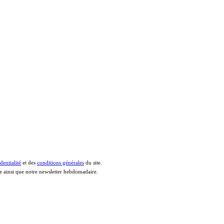
dentialité
et des
conditions générales
du site.
le ainsi que notre newsletter hebdomadaire.