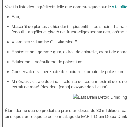
Voici la liste des ingrédients telle que communiquée sur le
site offic
Eau,
Macérât de plantes : chiendent – pissenlit – radis noir – hamam
fenouil – angélique, glycérine, fructo-oligosaccharides, arôme n
Vitamines : vitamine C – vitamine E,
Epaississant :gomme guar, extrait de chlorelle, extrait de chard
Edulcorant : acésulfame de potassium,
Conservateurs : benzoate de sodium – sorbate de potassium,
Minéraux : citrate de zinc – sélénite de sodium, extrait de reine-
extrait de maté (dextrine, [nano] dioxyde de silicium).
Étant donné que ce produit se prend en doses de 30 ml diluées dan
ainsi que sur l’étiquette de l’emballage de EAFIT Drain Detox Drink