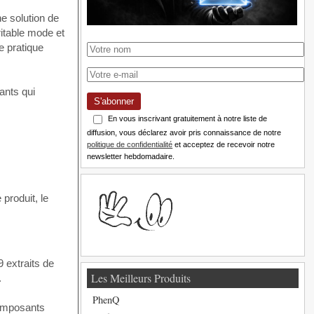
 solution de
ritable mode et
e pratique
ants qui
S'abonner
En vous inscrivant gratuitement à notre liste de
diffusion, vous déclarez avoir pris connaissance de notre
politique de confidentialité
et acceptez de recevoir notre
newsletter hebdomadaire.
produit, le
9 extraits de
Les Meilleurs Produits
.
PhenQ
composants