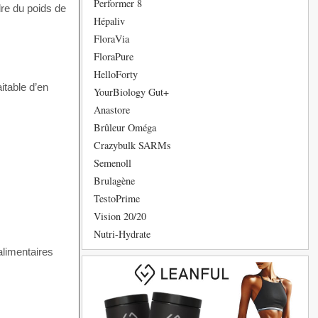
Performer 8
dre du poids de
Hépaliv
FloraVia
FloraPure
HelloForty
itable d’en
YourBiology Gut+
Anastore
Brûleur Oméga
Crazybulk SARMs
Semenoll
Brulagène
TestoPrime
Vision 20/20
Nutri-Hydrate
alimentaires