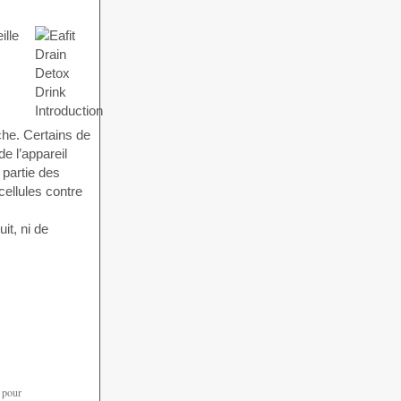
ille
che. Certains de
de l’appareil
e partie des
cellules contre
it, ni de
 pour