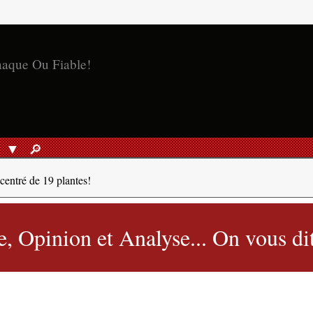
S
🔎︎
RECHERCHER
entré de 19 plantes!
 Opinion et Analyse... On vous dit