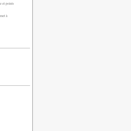
e et points
 met à