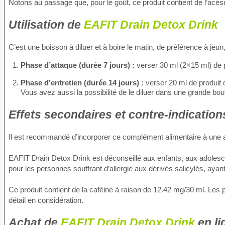
Notons au passage que, pour le goût, ce produit contient de l’acé
Utilisation de
EAFIT Drain Detox Drink
C’est une boisson à diluer et à boire le matin, de préférence à j
Phase d’attaque (durée 7 jours) :
verser 30 ml (2×15 ml) de p
Phase d’entretien (durée 14 jours) :
verser 20 ml de produit 
Vous avez aussi la possibilité de le diluer dans une grande boute
Effets secondaires et contre-indicatio
Il est recommandé d’incorporer ce complément alimentaire à une ali
EAFIT Drain Detox Drink est déconseillé aux enfants, aux adoles
pour les personnes souffrant d’allergie aux dérivés salicylés, ayan
Ce produit contient de la caféine à raison de 12.42 mg/30 ml. Le
détail en considération.
Achat de
EAFIT Drain Detox Drink
en li