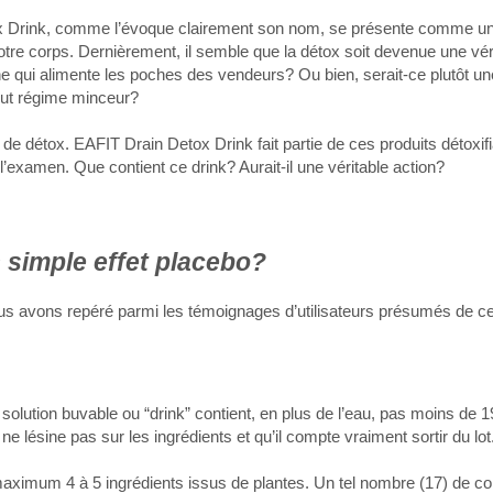
 Drink, comme l’évoque clairement son nom, se présente comme une
s notre corps. Dernièrement, il semble que la détox soit devenue une vé
e qui alimente les poches des vendeurs? Ou bien, serait-ce plutôt un
tout régime minceur?
s de détox. EAFIT Drain Detox Drink fait partie de ces produits détoxifi
l’examen. Que contient ce drink? Aurait-il une véritable action?
un simple effet placebo?
s avons repéré parmi les témoignages d’utilisateurs présumés de ce 
solution buvable ou “drink” contient, en plus de l’eau, pas moins de 1
ne lésine pas sur les ingrédients et qu’il compte vraiment sortir du lot
 maximum 4 à 5 ingrédients issus de plantes. Un tel nombre (17) de 