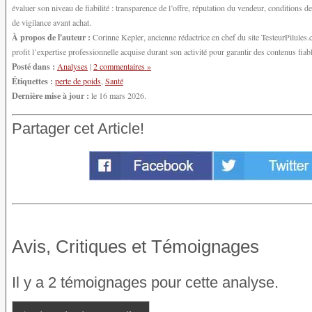
évaluer son niveau de fiabilité : transparence de l’offre, réputation du vendeur, conditions
de vigilance avant achat.
À propos de l'auteur :
Corinne Kepler, ancienne rédactrice en chef du site TesteurPilules.co
profit l’expertise professionnelle acquise durant son activité pour garantir des contenus fiable
Posté dans :
Analyses
|
2 commentaires »
Étiquettes :
perte de poids
,
Santé
Dernière mise à jour :
le 16 mars 2026.
Partager cet Article!
Avis, Critiques et Témoignages
Il y a 2 témoignages pour cette analyse.