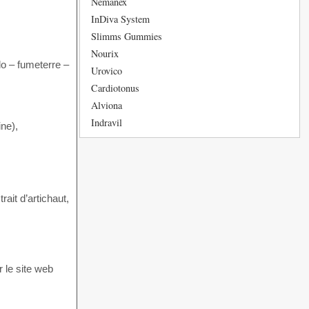
Nemanex
InDiva System
Slimms Gummies
Nourix
do – fumeterre –
Urovico
Cardiotonus
Alviona
Indravil
ine),
rait d’artichaut,
 le site web