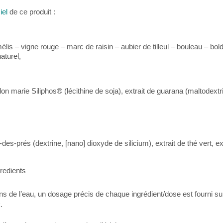
iel
de ce produit :
élis – vigne rouge – marc de raisin – aubier de tilleul – bouleau – bol
aturel,
on marie Siliphos® (lécithine de soja), extrait de guarana (maltodextr
des-prés (dextrine, [nano] dioxyde de silicium), extrait de thé vert, ext
s de l’eau, un dosage précis de chaque ingrédient/dose est fourni sur
.