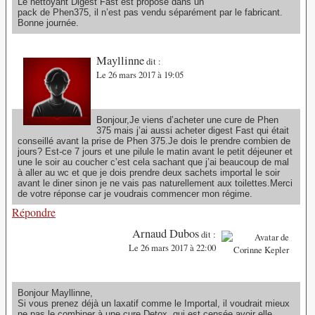
Le nettoyant Digest Fast est proposé dans un
pack de Phen375, il n’est pas vendu séparément par le fabricant.
Bonne journée.
Mayllinne
dit :
Le 26 mars 2017 à 19:05
Bonjour,Je viens d’acheter une cure de Phen
375 mais j’ai aussi acheter digest Fast qui était
conseillé avant la prise de Phen 375.Je dois le prendre combien de
jours? Est-ce 7 jours et une pilule le matin avant le petit déjeuner et
une le soir au coucher c’est cela sachant que j’ai beaucoup de mal
à aller au wc et que je dois prendre deux sachets importal le soir
avant le diner sinon je ne vais pas naturellement aux toilettes.Merci
de votre réponse car je voudrais commencer mon régime.
Répondre
Arnaud Dubos
dit :
Le 26 mars 2017 à 22:00
Bonjour Mayllinne,
Si vous prenez déjà un laxatif comme le Importal, il voudrait mieux
ne pas le combiner à une cure Detox, qui est censée avoir elle