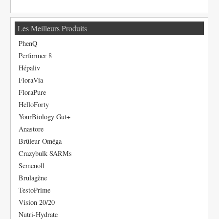
Les Meilleurs Produits
PhenQ
Performer 8
Hépaliv
FloraVia
FloraPure
HelloForty
YourBiology Gut+
Anastore
Brûleur Oméga
Crazybulk SARMs
Semenoll
Brulagène
TestoPrime
Vision 20/20
Nutri-Hydrate