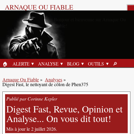
ARNAQUE OU FIABLE
Analyse Produit
🏠︎
ALERTE
ANALYSE
BLOG
OUTILS
🔎︎
ACCUEIL
RECHERC
Arnaque Ou Fiable
»
Analyses
»
Digest Fast, le nettoyant de côlon de Phen375
Publié par Corinne Kepler
Digest Fast, Revue, Opinion et
Analyse... On vous dit tout!
Mis à jour le 2 juillet 2026.