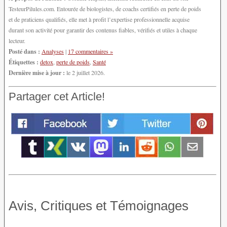
TesteurPilules.com. Entourée de biologistes, de coachs certifiés en perte de poids
et de praticiens qualifiés, elle met à profit l’expertise professionnelle acquise
durant son activité pour garantir des contenus fiables, vérifiés et utiles à chaque
lecteur.
Posté dans :
Analyses
|
17 commentaires »
Étiquettes :
detox
,
perte de poids
,
Santé
Dernière mise à jour :
le 2 juillet 2026.
Partager cet Article!
Avis, Critiques et Témoignages