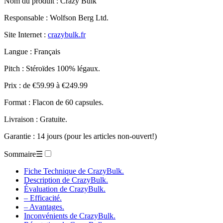
Nom du produit
: Crazy Bulk
Responsable : Wolfson Berg Ltd.
Site Internet :
crazybulk.fr
Langue : Français
Pitch : Stéroïdes 100% légaux.
Prix : de €59.99 à €249.99
Format : Flacon de 60 capsules.
Livraison : Gratuite.
Garantie : 14 jours (pour les articles non-ouvert!)
Sommaire
☰
Fiche Technique de CrazyBulk.
Description de CrazyBulk.
Évaluation de CrazyBulk.
– Efficacité.
– Avantages.
Inconvénients de CrazyBulk.