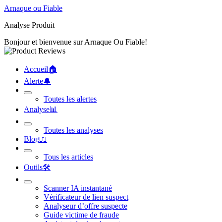
Arnaque ou Fiable
Analyse Produit
Bonjour et bienvenue sur Arnaque Ou Fiable!
Accueil
🏠︎
Alerte
🔔︎
Toutes les alertes
Analyse
📊︎
Toutes les analyses
Blog
📖︎
Tous les articles
Outils
🛠︎
Scanner IA instantané
Vérificateur de lien suspect
Analyseur d’offre suspecte
Guide victime de fraude