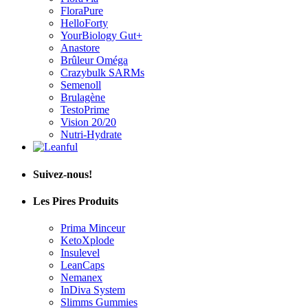
FloraPure
HelloForty
YourBiology Gut+
Anastore
Brûleur Oméga
Crazybulk SARMs
Semenoll
Brulagène
TestoPrime
Vision 20/20
Nutri-Hydrate
Suivez-nous!
Les Pires Produits
Prima Minceur
KetoXplode
Insulevel
LeanCaps
Nemanex
InDiva System
Slimms Gummies