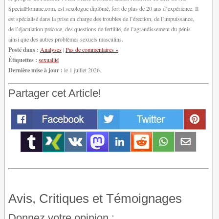
SpecialHomme.com, est sexologue diplômé, fort de plus de 20 ans d’expérience. Il
est spécialisé dans la prise en charge des troubles de l’érection, de l’impuissance,
de l’éjaculation précoce, des questions de fertilité, de l’agrandissement du pénis
ainsi que des autres problèmes sexuels masculins.
Posté dans :
Analyses
|
Pas de commentaires »
Étiquettes :
sexualité
Dernière mise à jour :
le 1 juillet 2026.
Partager cet Article!
Avis, Critiques et Témoignages
Donnez votre opinion :