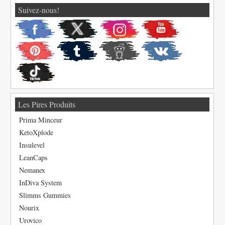
Suivez-nous!
Les Pires Produits
Prima Minceur
KetoXplode
Insulevel
LeanCaps
Nemanex
InDiva System
Slimms Gummies
Nourix
Urovico