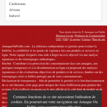
Cardiotonus
Alviona
Indravil
Tous droits réservés © Arnaque ou Fiable
Mention Légale
|
Politique de Confidentialité
CGU
|
FAQ
|
À propos
|
Contact
|
Plan du site
ArnaqueOuFiable.com : La référence indépendante et gratuite pour évaluer la
fiabilité, la crédibilité et les points de vigilance liés aux produits et services en
ligne. Notre équipe d'experts vous aide à forger un avis objectif via une analyse
rigoureuse et des témoignages authentiques.
Son but : Contribuer à la protection des consommateurs face aux arnaques, aux
pratiques trompeuses et à la désinformation en ligne en proposant des analyses
rigoureuses et des évaluations objectives de produits et de services, fondées sur des
témoignages réels et fiables partagés par de vrais consommateurs.
Déclaration de transparence : Afin de permettre la gratuité et le bon fonctionnement
de ce site Internet, cette page peut intégrer des liens d'affiliation pour générer des
revenus. Cela n'affecte en aucun cas le prix affiché ni le coût final du produit ou du
service.
Certaines fonctions de ce site nécessitent l'utilisation de
Avertissements : Nos articles expriment des avis personnels et ne constituent pas
cookies. En poursuivant votre navigation sur Arnaque Ou
des recommandations officielles. Les informations fournies sont indicatives et
doivent être confirmées auprès du fabricant, du vendeur, du prestataire ou d’une
Fiable, vous acceptez leur utilisation.