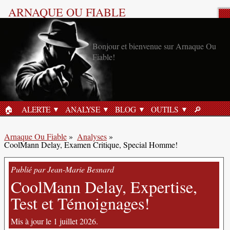
ARNAQUE OU FIABLE
Analyse Produit
Bonjour et bienvenue sur Arnaque Ou
Fiable!
🏠︎
ALERTE
ANALYSE
BLOG
OUTILS
🔎︎
ACCUEIL
RECHERC
Arnaque Ou Fiable
»
Analyses
»
CoolMann Delay, Examen Critique, Special Homme!
Publié par Jean-Marie Besnard
CoolMann Delay, Expertise,
Test et Témoignages!
Mis à jour le 1 juillet 2026.