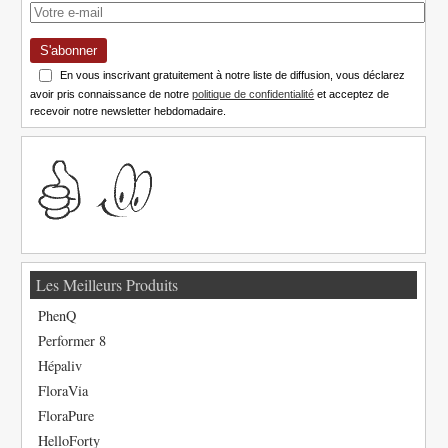
S'abonner
En vous inscrivant gratuitement à notre liste de diffusion, vous déclarez
avoir pris connaissance de notre
politique de confidentialité
et acceptez de
recevoir notre newsletter hebdomadaire.
Les Meilleurs Produits
PhenQ
Performer 8
Hépaliv
FloraVia
FloraPure
HelloForty