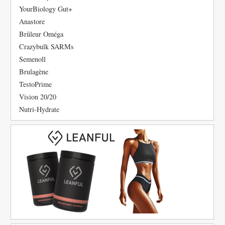
YourBiology Gut+
Anastore
Brûleur Oméga
Crazybulk SARMs
Semenoll
Brulagène
TestoPrime
Vision 20/20
Nutri-Hydrate