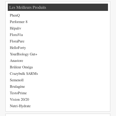
Les Meilleurs Produits
PhenQ
Performer 8
Hépaliv
FloraVia
FloraPure
HelloForty
YourBiology Gut+
Anastore
Brûleur Oméga
Crazybulk SARMs
Semenoll
Brulagène
TestoPrime
Vision 20/20
Nutri-Hydrate