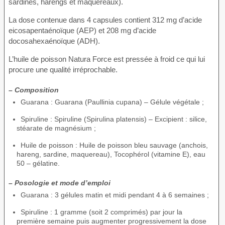
sardines, harengs et maquereaux).
La dose contenue dans 4 capsules contient 312 mg d’acide
eicosapentaénoïque (AEP) et 208 mg d’acide
docosahexaénoïque (ADH).
L’huile de poisson Natura Force est pressée à froid ce qui lui
procure une qualité irréprochable.
– Composition
Guarana : Guarana (Paullinia cupana) – Gélule végétale ;
Spiruline : Spiruline (Spirulina platensis) – Excipient : silice,
stéarate de magnésium ;
Huile de poisson : Huile de poisson bleu sauvage (anchois,
hareng, sardine, maquereau), Tocophérol (vitamine E), eau
50 – gélatine.
– Posologie et mode d’emploi
Guarana : 3 gélules matin et midi pendant 4 à 6 semaines ;
Spiruline : 1 gramme (soit 2 comprimés) par jour la
première semaine puis augmenter progressivement la dose