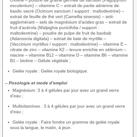
esculentum) – vitamine C – extrait de partie aérienne de
basilic sacré (Ocimum sanctum / support : maltodextrine) –
extrait de feuille de thé vert (Camellia sinensis) – anti-
agglomérant – sels de magnésium d’acides gras – extrait de
fruit d’acérola (Malpighia punicifolia / support :
maltodextrine) – poudre de pulpe de fruit de baobab
(Adansonia digitata) – extrait de baie de myrtille –
(Vaccinium myrtillus / support : maltodextrine) – vitamine E –
citrate de zinc – vitamine K2 – levure enrichie en sélénium –
niacine – vitamine B12 – vitamine D – vitamine B6 – vitamine
B1 – biotine – Gélule végétale ;
Gelée royale : Gelée royale biologique.
– Posologie et mode d’emploi
Magnésium :3 à 4 gélules par jour avec un grand verre
d’eau ;
Multivitamines : 3 à 4 gélules par jour avec un grand verre
d’eau ;
Gelée royale : Faire fondre un gramme de gelée royale
sous la langue, le matin, à jeun.