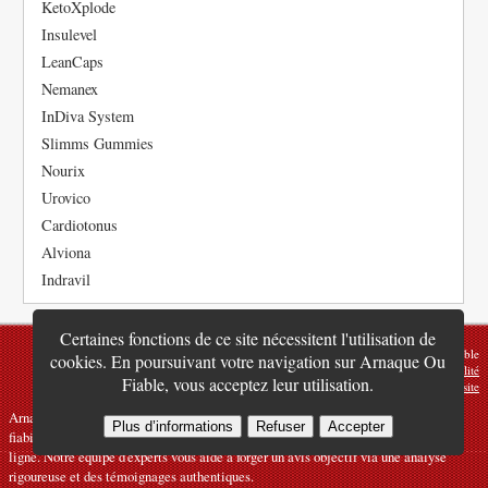
KetoXplode
Insulevel
LeanCaps
Nemanex
InDiva System
Slimms Gummies
Nourix
Urovico
Cardiotonus
Alviona
Indravil
Certaines fonctions de ce site nécessitent l'utilisation de
Tous droits réservés © Arnaque ou Fiable
cookies. En poursuivant votre navigation sur Arnaque Ou
Mention Légale
|
Politique de Confidentialité
Fiable, vous acceptez leur utilisation.
CGU
|
FAQ
|
À propos
|
Contact
|
Plan du site
ArnaqueOuFiable.com : La référence indépendante et gratuite pour évaluer la
Plus d’informations
Refuser
Accepter
fiabilité, la crédibilité et les points de vigilance liés aux produits et services en
ligne. Notre équipe d'experts vous aide à forger un avis objectif via une analyse
rigoureuse et des témoignages authentiques.