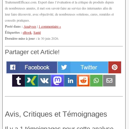
TraitementEfficace.com. Expert dans l’évaluation et la critique de produits depuis
de nombreuses années, il met son savoir-faire au service des internautes afin de
leur faire découvrir, avec objectivité, de nombreuses solutions, cures, remèdes et
conseils pratiques.
Posté dans :
Analyses
|
1 commentaire »
Étiquettes :
eBook
,
Santé
Dernière mise à jour :
le 30 juin 2026.
Partager cet Article!
Avis, Critiques et Témoignages
Il y a 1 témoignages pour cette analyse.