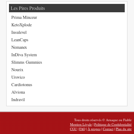
Les Pires Produits
Prima Minceur
KetoXplode
Insulevel
LeanCaps
Nemanex
InDiva System
Slimms Gummies
Nourix
Urovico
Cardiotonus
Alviona
Indravil
Tous droits réservés © Arnaque ou Fiable
Mention Légale
|
Politique de Confidentialité
CGU
|
FAQ
|
À propos
|
Contact
|
Plan du site