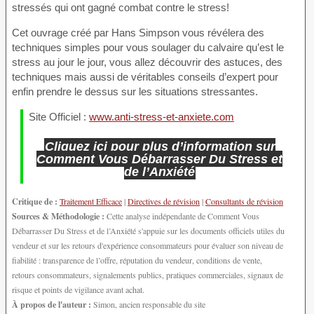
stressés qui ont gagné combat contre le stress!
Cet ouvrage créé par Hans Simpson vous révélera des
techniques simples pour vous soulager du calvaire qu’est le
stress au jour le jour, vous allez découvrir des astuces, des
techniques mais aussi de véritables conseils d’expert pour
enfin prendre le dessus sur les situations stressantes.
Site Officiel :
www.anti-stress-et-anxiete.com
Cliquez ici pour plus d’information sur
Comment Vous Débarrasser Du Stress et
de l’Anxiété
Critique de :
Traitement Efficace
|
Directives de révision
|
Consultants de révision
Sources & Méthodologie :
Cette analyse indépendante de Comment Vous
Débarrasser Du Stress et de l’Anxiété s'appuie sur les documents officiels utiles du
vendeur et sur les retours d'expérience consommateurs pour évaluer son niveau de
fiabilité : transparence de l’offre, réputation du vendeur, conditions de vente,
retours consommateurs, signalements publics, pratiques commerciales, signaux de
risque et points de vigilance avant achat.
À propos de l'auteur :
Simon, ancien responsable du site