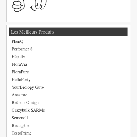
Les Meilleurs Produits
PhenQ
Performer 8
Hépaliv
FloraVia
FloraPure
HelloForty
YourBiology Gut+
Anastore
Brûleur Oméga
Crazybulk SARMs
Semenoll
Brulagène
TestoPrime