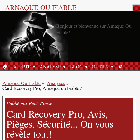
ARNAQUE OU FIABLE
Analyse Produit
🏠︎
ALERTE
ANALYSE
BLOG
OUTILS
🔎︎
ACCUEIL
RECHERC
Arnaque Ou Fiable
»
Analyses
»
Card Recovery Pro, Arnaque ou Fiable?
Publié par René Ronse
Card Recovery Pro, Avis,
Pièges, Sécurité... On vous
révèle tout!