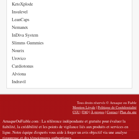
KetoXplode
Insulevel
LeanCaps
Nemanex
InDiva System
Slimms Gummies
Nourix
Urovico
Cardiotonus
Alviona
Indravil
Tous droits réservés © Arnaque ou Fiable
Mention Légale
|
Politique de Confidentialité
CGU
|
FAQ
|
À propos
|
Contact
|
Plan du site
ArnaqueOuFiable.com : La référence indépendante et gratuite pour évaluer la
fiabilité, la crédibilité et les points de vigilance liés aux produits et services en
ligne. Notre équipe d'experts vous aide à forger un avis objectif via une analyse
rigoureuse et des témoignages authentiques.