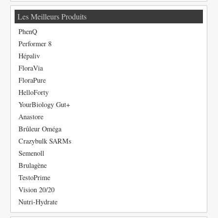
Les Meilleurs Produits
PhenQ
Performer 8
Hépaliv
FloraVia
FloraPure
HelloForty
YourBiology Gut+
Anastore
Brûleur Oméga
Crazybulk SARMs
Semenoll
Brulagène
TestoPrime
Vision 20/20
Nutri-Hydrate