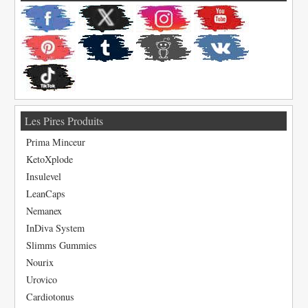
Les Pires Produits
Prima Minceur
KetoXplode
Insulevel
LeanCaps
Nemanex
InDiva System
Slimms Gummies
Nourix
Urovico
Cardiotonus