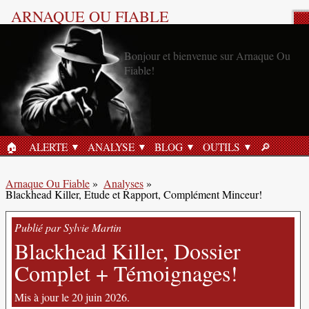
ARNAQUE OU FIABLE
Analyse Produit
🏠︎
ALERTE
ANALYSE
BLOG
OUTILS
🔎︎
ACCUEIL
RECHERC
Arnaque Ou Fiable
»
Analyses
»
Blackhead Killer, Etude et Rapport, Complément Minceur!
Publié par Sylvie Martin
Blackhead Killer, Dossier
Complet + Témoignages!
Mis à jour le 20 juin 2026.