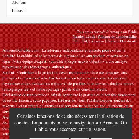
Alviona
Indravil
Tous droits réservés © Arnaque ou Fiable
Mention Légale
|
Politique de Confidentialité
CGU
|
FAQ
|
À propos
|
Contact
|
Plan du site
ArnaqueOuFiable.com : La référence indépendante et gratuite pour évaluer la
fiabilité, la crédibilité et les points de vigilance liés aux produits et services en
ligne. Notre équipe d'experts vous aide à forger un avis objectif via une analyse
rigoureuse et des témoignages authentiques.
Son but : Contribuer à la protection des consommateurs face aux arnaques, aux
pratiques trompeuses et à la désinformation en ligne en proposant des analyses
rigoureuses et des évaluations objectives de produits et de services, fondées sur des
témoignages réels et fiables partagés par de vrais consommateurs.
Déclaration de transparence : Afin de permettre la gratuité et le bon fonctionnement
de ce site Internet, cette page peut intégrer des liens d'affiliation pour générer des
revenus. Cela n'affecte en aucun cas le prix affiché ni le coût final du produit ou du
service.
Certaines fonctions de ce site nécessitent l'utilisation de
Avertissements : Nos articles expriment des avis personnels et ne constituent pas
cookies. En poursuivant votre navigation sur Arnaque Ou
des recommandations officielles. Les informations fournies sont indicatives et
doivent être confirmées auprès du fabricant, du vendeur, du prestataire ou d’une
Fiable, vous acceptez leur utilisation.
source officielle compétente. Nous déclinons toute responsabilité en cas d'erreur ou