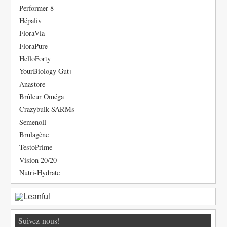
Performer 8
Hépaliv
FloraVia
FloraPure
HelloForty
YourBiology Gut+
Anastore
Brûleur Oméga
Crazybulk SARMs
Semenoll
Brulagène
TestoPrime
Vision 20/20
Nutri-Hydrate
Suivez-nous!