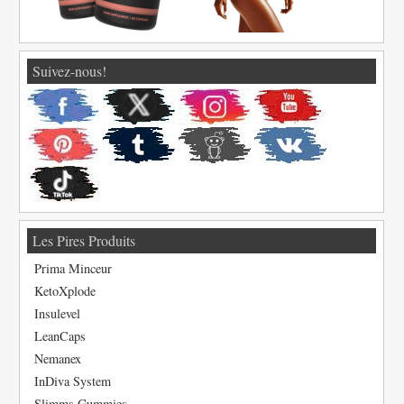
Suivez-nous!
Les Pires Produits
Prima Minceur
KetoXplode
Insulevel
LeanCaps
Nemanex
InDiva System
Slimms Gummies