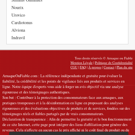
Nourix
Urovico
Cardiotonus
Alviona
Indravil
Tous droits réservés © Arnaque ou Fiable
Mention Légale
|
Politique de Confidentialité
CGU
|
FAQ
|
À propos
|
Contact
|
Plan du site
ArnaqueOuFiable.com : La référence indépendante et gratuite pour évaluer la
fiabilité, la crédibilité et les points de vigilance liés aux produits et services en
ligne. Notre équipe d'experts vous aide à forger un avis objectif via une analyse
rigoureuse et des témoignages authentiques.
Son but : Contribuer à la protection des consommateurs face aux arnaques, aux
pratiques trompeuses et à la désinformation en ligne en proposant des analyses
rigoureuses et des évaluations objectives de produits et de services, fondées sur des
témoignages réels et fiables partagés par de vrais consommateurs.
Déclaration de transparence : Afin de permettre la gratuité et le bon fonctionnement
de ce site Internet, cette page peut intégrer des liens d'affiliation pour générer des
revenus. Cela n'affecte en aucun cas le prix affiché ni le coût final du produit ou du