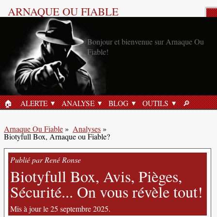
ARNAQUE OU FIABLE
Analyse Produit
🏠︎
ALERTE
ANALYSE
BLOG
OUTILS
🔎︎
ACCUEIL
RECHERC
Arnaque Ou Fiable
»
Analyses
»
Biotyfull Box, Arnaque ou Fiable?
Publié par René Ronse
Biotyfull Box, Avis, Pièges,
Sécurité... On vous révèle tout!
Mis à jour le 25 septembre 2025.