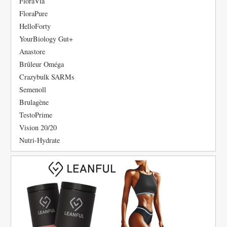
FloraVia
FloraPure
HelloForty
YourBiology Gut+
Anastore
Brûleur Oméga
Crazybulk SARMs
Semenoll
Brulagène
TestoPrime
Vision 20/20
Nutri-Hydrate