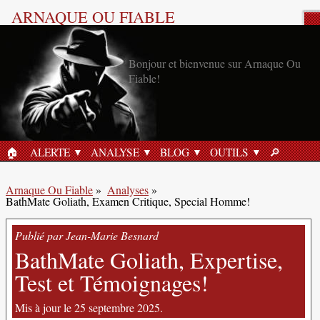
ARNAQUE OU FIABLE
Analyse Produit
🏠︎
ALERTE
ANALYSE
BLOG
OUTILS
🔎︎
ACCUEIL
RECHERC
Arnaque Ou Fiable
»
Analyses
»
BathMate Goliath, Examen Critique, Special Homme!
Publié par Jean-Marie Besnard
BathMate Goliath, Expertise,
Test et Témoignages!
Mis à jour le 25 septembre 2025.