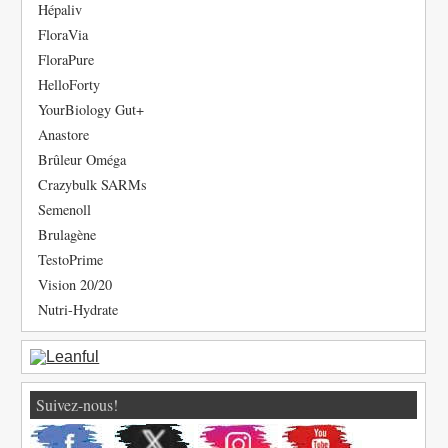
Hépaliv
FloraVia
FloraPure
HelloForty
YourBiology Gut+
Anastore
Brûleur Oméga
Crazybulk SARMs
Semenoll
Brulagène
TestoPrime
Vision 20/20
Nutri-Hydrate
Suivez-nous!