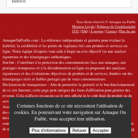
Indravil
Tous droits réservés © Arnaque ou Fiable
Mention Légale
|
Politique de Confidentialité
CGU
|
FAQ
|
À propos
|
Contact
|
Plan du site
ArnaqueOuFiable.com : La référence indépendante et gratuite pour évaluer la
fiabilité, la crédibilité et les points de vigilance liés aux produits et services en
ligne. Notre équipe d'experts vous aide à forger un avis objectif via une analyse
rigoureuse et des témoignages authentiques.
Son but : Contribuer à la protection des consommateurs face aux arnaques, aux
pratiques trompeuses et à la désinformation en ligne en proposant des analyses
rigoureuses et des évaluations objectives de produits et de services, fondées sur des
témoignages réels et fiables partagés par de vrais consommateurs.
Déclaration de transparence : Afin de permettre la gratuité et le bon fonctionnement
de ce site Internet, cette page peut intégrer des liens d'affiliation pour générer des
revenus. Cela n'affecte en aucun cas le prix affiché ni le coût final du produit ou du
service.
Certaines fonctions de ce site nécessitent l'utilisation de
Avertissements : Nos articles expriment des avis personnels et ne constituent pas
cookies. En poursuivant votre navigation sur Arnaque Ou
des recommandations officielles. Les informations fournies sont indicatives et
doivent être confirmées auprès du fabricant, du vendeur, du prestataire ou d’une
Fiable, vous acceptez leur utilisation.
source officielle compétente. Nous déclinons toute responsabilité en cas d'erreur ou
de mauvaise utilisation. Si vous constatez une inexactitude, veuillez
nous contacter
.
Plus d’informations
Refuser
Accepter