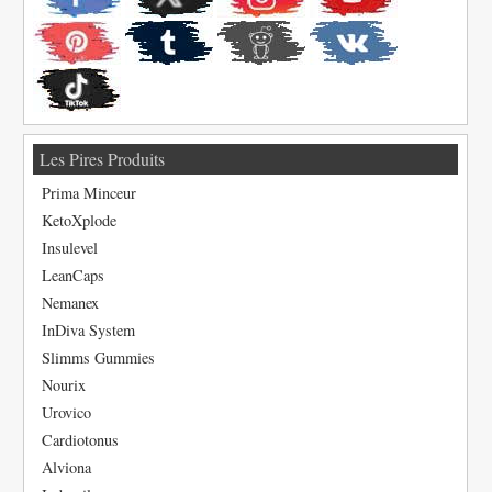
Les Pires Produits
Prima Minceur
KetoXplode
Insulevel
LeanCaps
Nemanex
InDiva System
Slimms Gummies
Nourix
Urovico
Cardiotonus
Alviona