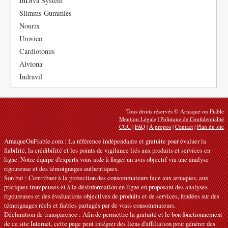
InDiva System
Slimms Gummies
Nourix
Urovico
Cardiotonus
Alviona
Indravil
Tous droits réservés © Arnaque ou Fiable
Mention Légale
|
Politique de Confidentialité
CGU
|
FAQ
|
À propos
|
Contact
|
Plan du site
ArnaqueOuFiable.com : La référence indépendante et gratuite pour évaluer la
fiabilité, la crédibilité et les points de vigilance liés aux produits et services en
ligne. Notre équipe d'experts vous aide à forger un avis objectif via une analyse
rigoureuse et des témoignages authentiques.
Son but : Contribuer à la protection des consommateurs face aux arnaques, aux
pratiques trompeuses et à la désinformation en ligne en proposant des analyses
rigoureuses et des évaluations objectives de produits et de services, fondées sur des
témoignages réels et fiables partagés par de vrais consommateurs.
Déclaration de transparence : Afin de permettre la gratuité et le bon fonctionnement
de ce site Internet, cette page peut intégrer des liens d'affiliation pour générer des