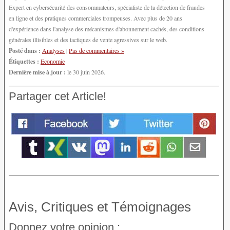
Expert en cybersécurité des consommateurs, spécialiste de la détection de fraudes
en ligne et des pratiques commerciales trompeuses. Avec plus de 20 ans
d'expérience dans l'analyse des mécanismes d'abonnement cachés, des conditions
générales illisibles et des tactiques de vente agressives sur le web.
Posté dans :
Analyses
|
Pas de commentaires »
Étiquettes :
Economie
Dernière mise à jour :
le 30 juin 2026.
Partager cet Article!
Avis, Critiques et Témoignages
Donnez votre opinion :