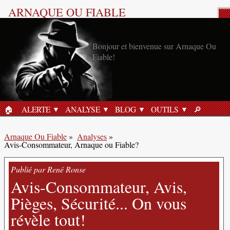
ARNAQUE OU FIABLE
Analyse Produit
Bonjour et bienvenue sur Arnaque Ou
Fiable!
🏠︎
ALERTE
ANALYSE
BLOG
OUTILS
🔎︎
ACCUEIL
RECHERC
Arnaque Ou Fiable
»
Analyses
»
Avis-Consommateur, Arnaque ou Fiable?
Publié par René Ronse
Avis-Consommateur, Avis,
Pièges, Sécurité... On vous
révèle tout!