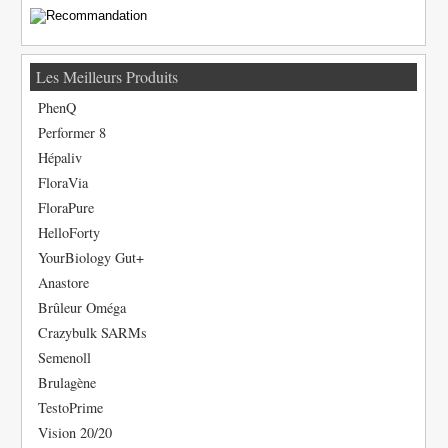
Les Meilleurs Produits
PhenQ
Performer 8
Hépaliv
FloraVia
FloraPure
HelloForty
YourBiology Gut+
Anastore
Brûleur Oméga
Crazybulk SARMs
Semenoll
Brulagène
TestoPrime
Vision 20/20