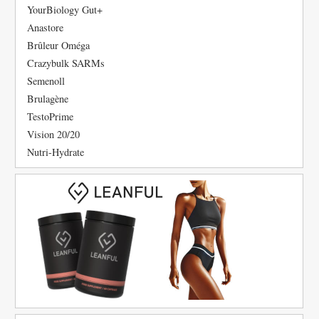
YourBiology Gut+
Anastore
Brûleur Oméga
Crazybulk SARMs
Semenoll
Brulagène
TestoPrime
Vision 20/20
Nutri-Hydrate