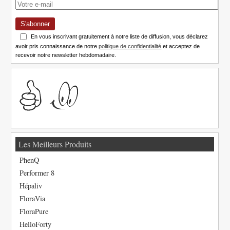
S'abonner
En vous inscrivant gratuitement à notre liste de diffusion, vous déclarez
avoir pris connaissance de notre
politique de confidentialité
et acceptez de
recevoir notre newsletter hebdomadaire.
Les Meilleurs Produits
PhenQ
Performer 8
Hépaliv
FloraVia
FloraPure
HelloForty