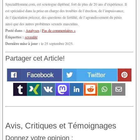
SpecialHomme.com, est sexologue diplômé, fort de plus de 20 ans d’expérience. Il
est spécialisé dans la prise en charge des troubles de l’érection, de l’impuissance,
de l’éjaculation précoce, des questions de fertilité, de l’agrandissement du pénis
ainsi que des autres problèmes sexuels masculins.
Posté dans :
Analyses
|
Pas de commentaires »
Étiquettes :
sexualité
Dernière mise à jour :
le 25 septembre 2025.
Partager cet Article!
Avis, Critiques et Témoignages
Donnez votre opinion :