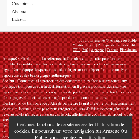
Cardiotonus
Alviona
Indravil
Tous droits réservés © Arnaque ou Fiable
Mention Légale
|
Politique de Confidentialité
CGU
|
FAQ
|
À propos
|
Contact
|
Plan du site
ArnaqueOuFiable.com : La référence indépendante et gratuite pour évaluer la
fiabilité, la crédibilité et les points de vigilance liés aux produits et services en
ligne. Notre équipe d'experts vous aide à forger un avis objectif via une analyse
rigoureuse et des témoignages authentiques.
Son but : Contribuer à la protection des consommateurs face aux arnaques, aux
pratiques trompeuses et à la désinformation en ligne en proposant des analyses
rigoureuses et des évaluations objectives de produits et de services, fondées sur des
témoignages réels et fiables partagés par de vrais consommateurs.
Déclaration de transparence : Afin de permettre la gratuité et le bon fonctionnement
de ce site Internet, cette page peut intégrer des liens d'affiliation pour générer des
revenus. Cela n'affecte en aucun cas le prix affiché ni le coût final du produit ou du
service.
Certaines fonctions de ce site nécessitent l'utilisation de
Avertissements : Nos articles expriment des avis personnels et ne constituent pas
cookies. En poursuivant votre navigation sur Arnaque Ou
des recommandations officielles. Les informations fournies sont indicatives et
doivent être confirmées auprès du fabricant, du vendeur, du prestataire ou d’une
Fiable, vous acceptez leur utilisation.