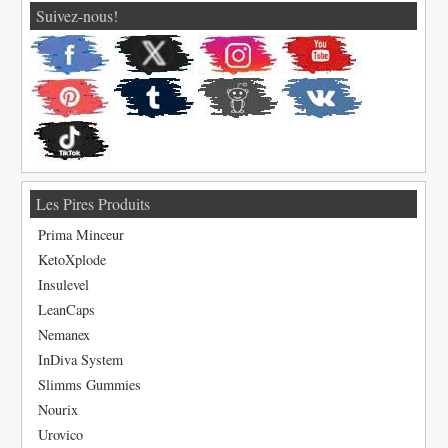
Suivez-nous!
Les Pires Produits
Prima Minceur
KetoXplode
Insulevel
LeanCaps
Nemanex
InDiva System
Slimms Gummies
Nourix
Urovico