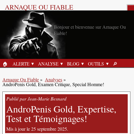
ARNAQUE OU FIABLE
Analyse Produit
Bonjour et bienvenue sur Arnaque Ou
Fiable!
🏠︎
ALERTE
ANALYSE
BLOG
OUTILS
🔎︎
ACCUEIL
RECHERC
Arnaque Ou Fiable
»
Analyses
»
AndroPenis Gold, Examen Critique, Special Homme!
Publié par Jean-Marie Besnard
AndroPenis Gold, Expertise,
Test et Témoignages!
Mis à jour le 25 septembre 2025.