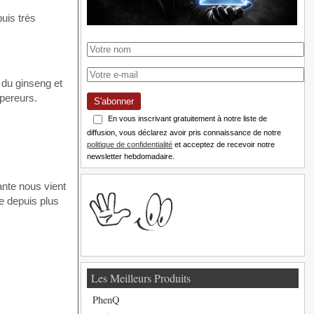
uis très
 du ginseng et
mpereurs.
S'abonner
En vous inscrivant gratuitement à notre liste de
diffusion, vous déclarez avoir pris connaissance de notre
politique de confidentialité
et acceptez de recevoir notre
newsletter hebdomadaire.
ante nous vient
ce depuis plus
Les Meilleurs Produits
PhenQ