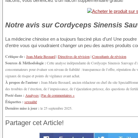
flacons, vous bénéficiez d’un flacon supplémentaire gratuit!
Notre avis sur Cordyceps Sinensis Sa
La médecine chinoise en a toujours fasciné plus d’un! Une poudre 
d’entre vous qui voudraient changer un peu des autres produits co
Critique de :
Jean-Marie Besnard
|
Directives de révision
|
Consultants de révision
Sources & Méthodologie :
Cette analyse indépendante de Cordyceps Sinensis Sauvage d’Ana
consommateurs pour évaluer son niveau de fiabilité : transparence de l’offre, réputation d
signaux de risque et points de vigilance avant achat.
À propos de l'auteur :
Jean-Marie Besnard, ancien rédacteur en chef du site SpecialHomme.
des troubles de l’érection, de l’impuissance, de l’éjaculation précoce, des questions de fert
Posté dans :
Analyses
|
Pas de commentaires »
Étiquettes :
sexualité
Dernière mise à jour :
le 25 septembre 2025.
Partager cet Article!