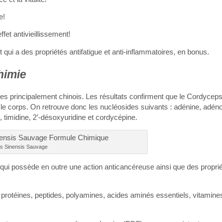
e!
fet antivieillissement!
 qui a des propriétés antifatigue et anti-inflammatoires, en bonus.
himie
res principalement chinois. Les résultats confirment que le Cordycep
 le corps. On retrouve donc les nucléosides suivants : adénine, adéno
, timidine, 2’-désoxyuridine et cordycépine.
s Sinensis Sauvage
ui possède en outre une action anticancéreuse ainsi que des proprié
protéines, peptides, polyamines, acides aminés essentiels, vitamine