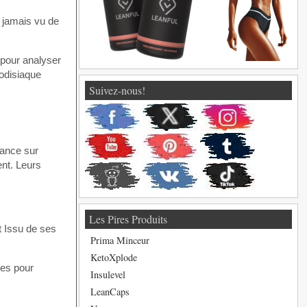
s jamais vu de
 pour analyser
rodisiaque
Suivez-nous!
tance sur
ent. Leurs
Les Pires Produits
t Issu de ses
Prima Minceur
KetoXplode
ges pour
Insulevel
LeanCaps