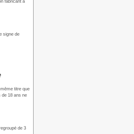
n fabricant a
e signe de
e
u même titre que
s de 18 ans ne
 regroupé de 3