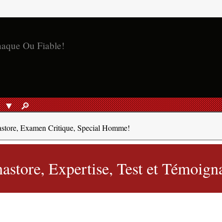
naque Ou Fiable!
S
🔎︎
RECHERCHER
astore, Examen Critique, Special Homme!
store, Expertise, Test et Témoign