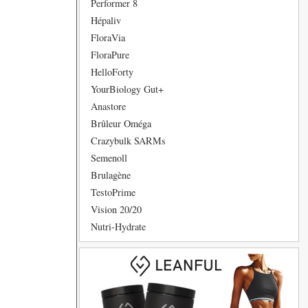
Performer 8
Hépaliv
FloraVia
FloraPure
HelloForty
YourBiology Gut+
Anastore
Brûleur Oméga
Crazybulk SARMs
Semenoll
Brulagène
TestoPrime
Vision 20/20
Nutri-Hydrate