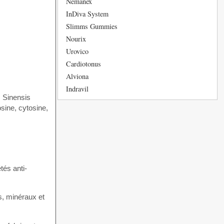
Nemanex
InDiva System
Slimms Gummies
Nourix
Urovico
Cardiotonus
Alviona
Indravil
s Sinensis
sine, cytosine,
tés anti-
s, minéraux et