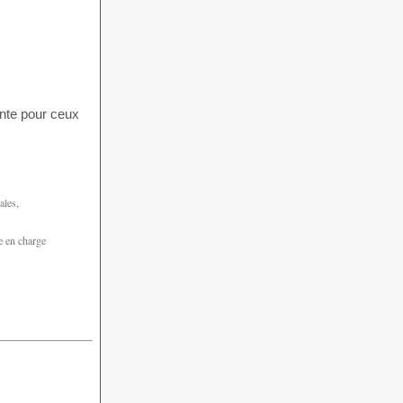
ante pour ceux
ales,
e en charge