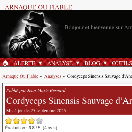
ARNAQUE OU FIABLE
Bonjour et bienvenue sur Ar
🏠︎
ALERTE
ANALYSE
BLOG
OUTIL
ACCUEIL
Arnaque Ou Fiable
»
Analyses
»
Cordyceps Sinensis Sauvage d’An
Publié par Jean-Marie Besnard
Cordyceps Sinensis Sauvage d’Ana
Mis à jour le 25 septembre 2025.
Évaluation :
3.8
/ 5. (4 avis)