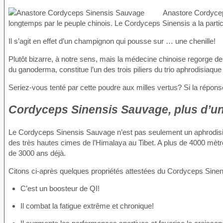
Anastore Cordycep
longtemps par le peuple chinois. Le Cordyceps Sinensis a la partic
Il s’agit en effet d’un champignon qui pousse sur … une chenille!
Plutôt bizarre, à notre sens, mais la médecine chinoise regorge de 
du ganoderma, constitue l’un des trois piliers du trio aphrodisiaqu
Seriez-vous tenté par cette poudre aux milles vertus? Si la répons
Cordyceps Sinensis Sauvage, plus d’un
Le Cordyceps Sinensis Sauvage n’est pas seulement un aphrodisiaq
des très hautes cimes de l’Himalaya au Tibet. A plus de 4000 mètres 
de 3000 ans déjà.
Citons ci-après quelques propriétés attestées du Cordyceps Sine
C’est un boosteur de QI!
Il combat la fatigue extrême et chronique!