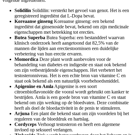
volgende ingrediënten:
Solidilin
Solidilin: versterkt het gevoel van genot. Het is een
geregistreerd ingrediënt dat L-Dopa bevat.
Koreaanse ginseng
Koreaanse ginseng: een bekend
ingrediënt dat ginsenoside bevat, bekend om zijn medicinale
eigenschappen met betrekking tot erecties.
Butea Superba
Butea Superba: een bestanddeel waarvan
klinisch onderzoek heeft aangetoond dat 82,5% van de
mannen die lijden aan erectiestoornissen een duidelijke
verbetering van hun erectie ervaren.
Momordica
Deze plant wordt aanbevolen voor de
behandeling van diabetes en indigestie en staat ook bekend
om zijn vetbestrijdende eigenschappen. Het verbetert het
testosteronniveau. Het is een echte bron van vitamine C en
staat ook bekend als een natuurlijk voorbehoedsmiddel.
Apigenine en Amla
Apigenine is een soort
citroenbioflavonoïde die vooral wordt gebruikt om kanker te
bestrijden. Amla is een goede bron van vitamine C en staat
bekend om zijn werking op de bloedvaten. Deze combinatie
heeft als doel de bloedactiviteit in de penis te stimuleren.
Arjuna
Een plant die bekend staat om zijn voordelen bij het
reguleren van de bloeddruk en hartslag.
Cordyceps
Verhoogt testosteron en heeft een algemene
invloed op seksueel verlangen.