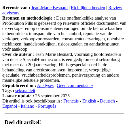
Recensie van :
Jean-Marie Besnard
|
Richtlijnen herzien
|
Review
adviseurs
Bronnen en methodologie :
Deze onafhankelijke analyse van
ProSolution Pills is gebaseerd op relevante officiële documenten van
de verkoper en op consumentenervaringen om de betrouwbaarheid
te beoordelen: transparantie van het aanbod, reputatie van de
verkoper, verkoopvoorwaarden, consumentenervaringen, openbare
meldingen, handelspraktijken, risicosignalen en aandachtspunten
vóór aankoop.
Over de auteur :
Jean-Marie Besnard, voormalig hoofdredacteur
van de site SpecialHomme.com, is een gediplomeerd seksuoloog
met meer dan 20 jaar ervaring. Hij is gespecialiseerd in de
behandeling van erectiestoornissen, impotentie, vroegtijdige
ejaculatie, vruchtbaarheidsproblemen, penisvergroting en andere
mannelijke seksuele problemen.
Gepubliceerd in :
Analyses
|
Geen commentaar »
Tags :
seksualiteit
Laatste update :
25 september 2025.
Dit artikel is ook beschikbaar in :
Français
-
English
-
Deutsch
-
Español
-
Italiano
-
Português
Deel dit artikel!