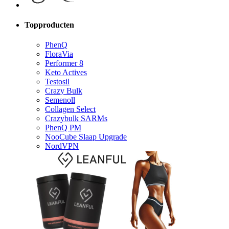
Topproducten
PhenQ
FloraVia
Performer 8
Keto Actives
Testosil
Crazy Bulk
Semenoll
Collagen Select
Crazybulk SARMs
PhenQ PM
NooCube Slaap Upgrade
NordVPN