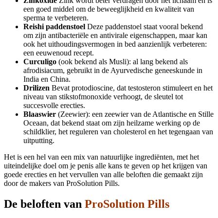
Zinkoxide
Zink wordt beter verdragen door het lichaam en is
een goed middel om de beweeglijkheid en kwaliteit van
sperma te verbeteren.
Reishi paddenstoel
Deze paddenstoel staat vooral bekend
om zijn antibacteriële en antivirale eigenschappen, maar kan
ook het uithoudingsvermogen in bed aanzienlijk verbeteren:
een eeuwenoud recept.
Curculigo
(ook bekend als Musli): al lang bekend als
afrodisiacum, gebruikt in de Ayurvedische geneeskunde in
India en China.
Drilizen
Bevat protodioscine, dat testosteron stimuleert en het
niveau van stikstofmonoxide verhoogt, de sleutel tot
succesvolle erecties.
Blaaswier
(Zeewier): een zeewier van de Atlantische en Stille
Oceaan, dat bekend staat om zijn heilzame werking op de
schildklier, het reguleren van cholesterol en het tegengaan van
uitputting.
Het is een hel van een mix van natuurlijke ingrediënten, met het
uiteindelijke doel om je penis alle kans te geven op het krijgen van
goede erecties en het vervullen van alle beloften die gemaakt zijn
door de makers van ProSolution Pills.
De beloften van
ProSolution Pills