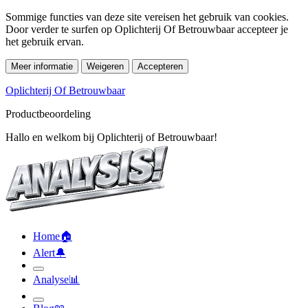
Sommige functies van deze site vereisen het gebruik van cookies.
Door verder te surfen op Oplichterij Of Betrouwbaar accepteer je
het gebruik ervan.
Meer informatie
Weigeren
Accepteren
Oplichterij Of Betrouwbaar
Productbeoordeling
Hallo en welkom bij Oplichterij of Betrouwbaar!
Home
🏠︎
Alert
🔔︎
Analyse
📊︎