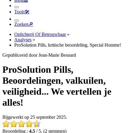
Blog
📖︎
Tools
🛠︎
Zoeken
🔎︎
Oplichterij Of Betrouwbaar
»
Analyses
»
ProSolution Pills, kritische beoordeling, Special Homme!
Gepubliceerd door Jean-Marie Besnard
ProSolution Pills,
Beoordelingen, valkuilen,
veiligheid... We vertellen je
alles!
Bijgewerkt op 25 september 2025.
Beoordeling :
4.5
/ 5. (2 stemmen)