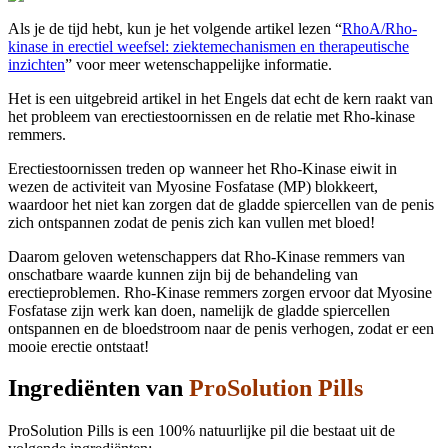
Als je de tijd hebt, kun je het volgende artikel lezen “
RhoA/Rho-
kinase in erectiel weefsel: ziektemechanismen en therapeutische
inzichten
” voor meer wetenschappelijke informatie.
Het is een uitgebreid artikel in het Engels dat echt de kern raakt van
het probleem van erectiestoornissen en de relatie met Rho-kinase
remmers.
Erectiestoornissen treden op wanneer het Rho-Kinase eiwit in
wezen de activiteit van Myosine Fosfatase (MP) blokkeert,
waardoor het niet kan zorgen dat de gladde spiercellen van de penis
zich ontspannen zodat de penis zich kan vullen met bloed!
Daarom geloven wetenschappers dat Rho-Kinase remmers van
onschatbare waarde kunnen zijn bij de behandeling van
erectieproblemen. Rho-Kinase remmers zorgen ervoor dat Myosine
Fosfatase zijn werk kan doen, namelijk de gladde spiercellen
ontspannen en de bloedstroom naar de penis verhogen, zodat er een
mooie erectie ontstaat!
Ingrediënten van
ProSolution Pills
ProSolution Pills is een 100% natuurlijke pil die bestaat uit de