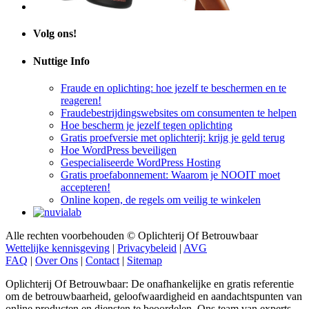
Volg ons!
Nuttige Info
Fraude en oplichting: hoe jezelf te beschermen en te
reageren!
Fraudebestrijdingswebsites om consumenten te helpen
Hoe bescherm je jezelf tegen oplichting
Gratis proefversie met oplichterij: krijg je geld terug
Hoe WordPress beveiligen
Gespecialiseerde WordPress Hosting
Gratis proefabonnement: Waarom je NOOIT moet
accepteren!
Online kopen, de regels om veilig te winkelen
Alle rechten voorbehouden © Oplichterij Of Betrouwbaar
Wettelijke kennisgeving
|
Privacybeleid
|
AVG
FAQ
|
Over Ons
|
Contact
|
Sitemap
Oplichterij Of Betrouwbaar: De onafhankelijke en gratis referentie
om de betrouwbaarheid, geloofwaardigheid en aandachtspunten van
online producten en diensten te beoordelen. Ons team van experts