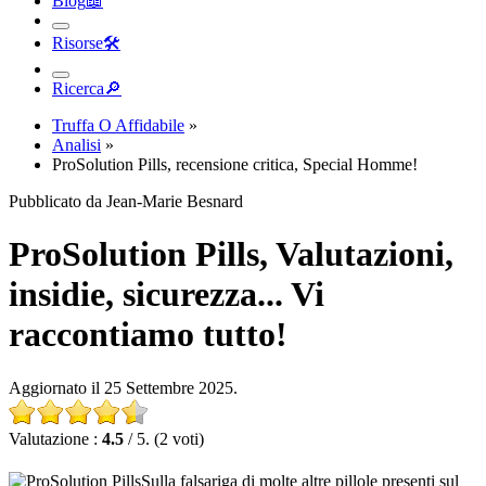
Blog
📖︎
Risorse
🛠︎
Ricerca
🔎︎
Truffa O Affidabile
»
Analisi
»
ProSolution Pills, recensione critica, Special Homme!
Pubblicato da Jean-Marie Besnard
ProSolution Pills, Valutazioni,
insidie, sicurezza... Vi
raccontiamo tutto!
Aggiornato il 25 Settembre 2025.
Valutazione :
4.5
/ 5. (2 voti)
Sulla falsariga di molte altre pillole presenti sul