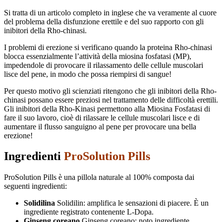
Si tratta di un articolo completo in inglese che va veramente al cuore
del problema della disfunzione erettile e del suo rapporto con gli
inibitori della Rho-chinasi.
I problemi di erezione si verificano quando la proteina Rho-chinasi
blocca essenzialmente l’attività della miosina fosfatasi (MP),
impedendole di provocare il rilassamento delle cellule muscolari
lisce del pene, in modo che possa riempirsi di sangue!
Per questo motivo gli scienziati ritengono che gli inibitori della Rho-
chinasi possano essere preziosi nel trattamento delle difficoltà erettili.
Gli inibitori della Rho-Kinasi permettono alla Miosina Fosfatasi di
fare il suo lavoro, cioè di rilassare le cellule muscolari lisce e di
aumentare il flusso sanguigno al pene per provocare una bella
erezione!
Ingredienti
ProSolution Pills
ProSolution Pills è una pillola naturale al 100% composta dai
seguenti ingredienti:
Solidilina
Solidilin: amplifica le sensazioni di piacere. È un
ingrediente registrato contenente L-Dopa.
Ginseng coreano
Ginseng coreano: noto ingrediente