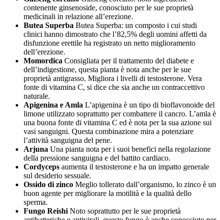
contenente ginsenoside, conosciuto per le sue proprietà
medicinali in relazione all’erezione.
Butea Superba
Butea Superba: un composto i cui studi
clinici hanno dimostrato che l’82,5% degli uomini affetti da
disfunzione erettile ha registrato un netto miglioramento
dell’erezione.
Momordica
Consigliata per il trattamento del diabete e
dell’indigestione, questa pianta è nota anche per le sue
proprietà antigrasso. Migliora i livelli di testosterone. Vera
fonte di vitamina C, si dice che sia anche un contraccettivo
naturale.
Apigenina e Amla
L’apigenina è un tipo di bioflavonoide del
limone utilizzato soprattutto per combattere il cancro. L’amla è
una buona fonte di vitamina C ed è nota per la sua azione sui
vasi sanguigni. Questa combinazione mira a potenziare
l’attività sanguigna del pene.
Arjuna
Una pianta nota per i suoi benefici nella regolazione
della pressione sanguigna e del battito cardiaco.
Cordyceps
aumenta il testosterone e ha un impatto generale
sul desiderio sessuale.
Ossido di zinco
Meglio tollerato dall’organismo, lo zinco è un
buon agente per migliorare la motilità e la qualità dello
sperma.
Fungo Reishi
Noto soprattutto per le sue proprietà
antibatteriche e antivirali, questo fungo è anche conosciuto per