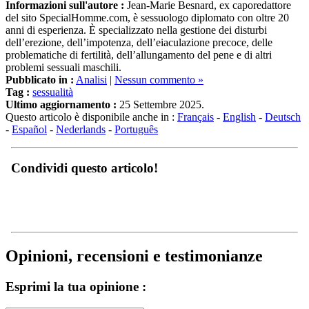
Informazioni sull'autore :
Jean-Marie Besnard, ex caporedattore
del sito SpecialHomme.com, è sessuologo diplomato con oltre 20
anni di esperienza. È specializzato nella gestione dei disturbi
dell’erezione, dell’impotenza, dell’eiaculazione precoce, delle
problematiche di fertilità, dell’allungamento del pene e di altri
problemi sessuali maschili.
Pubblicato in :
Analisi
|
Nessun commento »
Tag :
sessualità
Ultimo aggiornamento :
25 Settembre 2025.
Questo articolo è disponibile anche in :
Français
-
English
-
Deutsch
-
Español
-
Nederlands
-
Português
Condividi questo articolo!
Opinioni, recensioni e testimonianze
Esprimi la tua opinione :