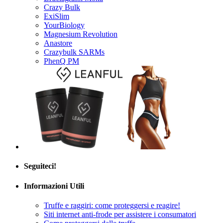
Crazy Bulk
ExiSlim
YourBiology
Magnesium Revolution
Anastore
Crazybulk SARMs
PhenQ PM
Seguiteci!
Informazioni Utili
Truffe e raggiri: come proteggersi e reagire!
Siti internet anti-frode per assistere i consumatori