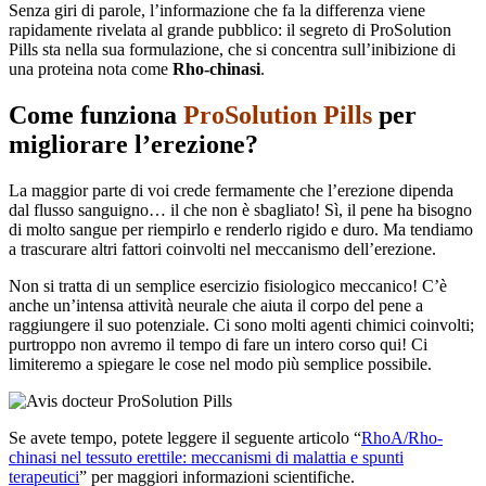
Senza giri di parole, l’informazione che fa la differenza viene
rapidamente rivelata al grande pubblico: il segreto di ProSolution
Pills sta nella sua formulazione, che si concentra sull’inibizione di
una proteina nota come
Rho-chinasi
.
Come funziona
ProSolution Pills
per
migliorare l’erezione?
La maggior parte di voi crede fermamente che l’erezione dipenda
dal flusso sanguigno… il che non è sbagliato! Sì, il pene ha bisogno
di molto sangue per riempirlo e renderlo rigido e duro. Ma tendiamo
a trascurare altri fattori coinvolti nel meccanismo dell’erezione.
Non si tratta di un semplice esercizio fisiologico meccanico! C’è
anche un’intensa attività neurale che aiuta il corpo del pene a
raggiungere il suo potenziale. Ci sono molti agenti chimici coinvolti;
purtroppo non avremo il tempo di fare un intero corso qui! Ci
limiteremo a spiegare le cose nel modo più semplice possibile.
Se avete tempo, potete leggere il seguente articolo “
RhoA/Rho-
chinasi nel tessuto erettile: meccanismi di malattia e spunti
terapeutici
” per maggiori informazioni scientifiche.