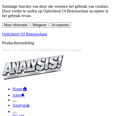
Sommige functies van deze site vereisen het gebruik van cookies.
Door verder te surfen op Oplichterij Of Betrouwbaar accepteer je
het gebruik ervan.
Meer informatie
Weigeren
Accepteren
Oplichterij Of Betrouwbaar
Productbeoordeling
Home
🏠︎
Alert
🔔︎
Analyse
📊︎
Blog
📖︎