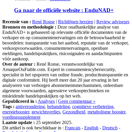
Ga naar de officiële website : EnduNAD+
Recensie van :
René Ronse
|
Richtlijnen herzien
|
Review adviseurs
Bronnen en methodologie :
Deze onafhankelijke analyse van
EnduNAD+ is gebaseerd op relevante officiële documenten van de
verkoper en op consumentenervaringen om de betrouwbaarheid te
beoordelen: transparantie van het aanbod, reputatie van de verkoper,
verkoopvoorwaarden, consumentenervaringen, openbare
meldingen, handelspraktijken, risicosignalen en aandachtspunten
vóór aankoop.
Over de auteur :
René Ronse, verantwoordelijke van
ArnaqueOuFiable.com. Expert in consumentencybersecurity,
specialist in het opsporen van online fraude, producttransparantie en
digitale conformiteit. Hij heeft meer dan 20 jaar ervaring in het
analyseren van verborgen abonnementsmechanismen, onleesbare
algemene voorwaarden, agressieve verkooptechnieken en
misleidende handelspraktijken op het web.
Gepubliceerd in :
Analyses
|
Geen commentaar »
Tags :
antiveroudering
,
behandeling
,
cognitieve verbetering
,
energiebooster
,
gewichtsverlies
,
Gezondheid
,
metabolisme booster
,
voedingssupplement
Laatste update :
25 september 2025.
Dit artikel is ook beschikbaar in :
Français
-
English
-
Deutsch
-
Español
-
Italiano
-
Português