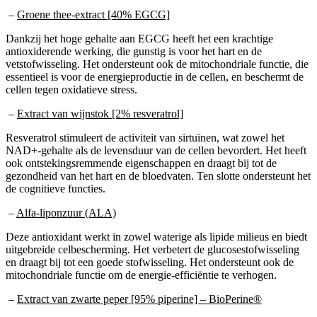
–
Groene thee-extract [40% EGCG]
Dankzij het hoge gehalte aan EGCG heeft het een krachtige
antioxiderende werking, die gunstig is voor het hart en de
vetstofwisseling. Het ondersteunt ook de mitochondriale functie, die
essentieel is voor de energieproductie in de cellen, en beschermt de
cellen tegen oxidatieve stress.
–
Extract van wijnstok [2% resveratrol]
Resveratrol stimuleert de activiteit van sirtuïnen, wat zowel het
NAD+-gehalte als de levensduur van de cellen bevordert. Het heeft
ook ontstekingsremmende eigenschappen en draagt bij tot de
gezondheid van het hart en de bloedvaten. Ten slotte ondersteunt het
de cognitieve functies.
–
Alfa-liponzuur (ALA)
Deze antioxidant werkt in zowel waterige als lipide milieus en biedt
uitgebreide celbescherming. Het verbetert de glucosestofwisseling
en draagt bij tot een goede stofwisseling. Het ondersteunt ook de
mitochondriale functie om de energie-efficiëntie te verhogen.
–
Extract van zwarte peper [95% piperine] – BioPerine®
Dit ingrediënt verbetert de biologische beschikbaarheid van de