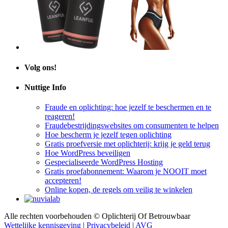
Volg ons!
Nuttige Info
Fraude en oplichting: hoe jezelf te beschermen en te
reageren!
Fraudebestrijdingswebsites om consumenten te helpen
Hoe bescherm je jezelf tegen oplichting
Gratis proefversie met oplichterij: krijg je geld terug
Hoe WordPress beveiligen
Gespecialiseerde WordPress Hosting
Gratis proefabonnement: Waarom je NOOIT moet
accepteren!
Online kopen, de regels om veilig te winkelen
Alle rechten voorbehouden © Oplichterij Of Betrouwbaar
Wettelijke kennisgeving
|
Privacybeleid
|
AVG
FAQ
|
Over Ons
|
Contact
|
Sitemap