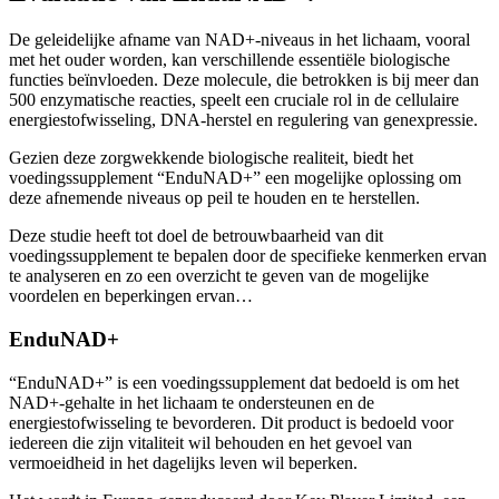
De geleidelijke afname van NAD+-niveaus in het lichaam, vooral
met het ouder worden, kan verschillende essentiële biologische
functies beïnvloeden. Deze molecule, die betrokken is bij meer dan
500 enzymatische reacties, speelt een cruciale rol in de cellulaire
energiestofwisseling, DNA-herstel en regulering van genexpressie.
Gezien deze zorgwekkende biologische realiteit, biedt het
voedingssupplement “EnduNAD+” een mogelijke oplossing om
deze afnemende niveaus op peil te houden en te herstellen.
Deze studie heeft tot doel de betrouwbaarheid van dit
voedingssupplement te bepalen door de specifieke kenmerken ervan
te analyseren en zo een overzicht te geven van de mogelijke
voordelen en beperkingen ervan…
EnduNAD+
“EnduNAD+” is een voedingssupplement dat bedoeld is om het
NAD+-gehalte in het lichaam te ondersteunen en de
energiestofwisseling te bevorderen. Dit product is bedoeld voor
iedereen die zijn vitaliteit wil behouden en het gevoel van
vermoeidheid in het dagelijks leven wil beperken.
Het wordt in Europa geproduceerd door Key Player Limited, een