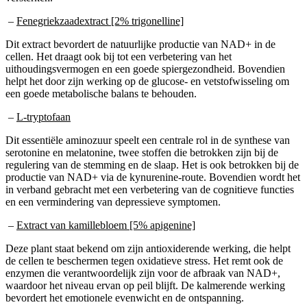
–
Fenegriekzaadextract [2% trigonelline]
Dit extract bevordert de natuurlijke productie van NAD+ in de
cellen. Het draagt ook bij tot een verbetering van het
uithoudingsvermogen en een goede spiergezondheid. Bovendien
helpt het door zijn werking op de glucose- en vetstofwisseling om
een goede metabolische balans te behouden.
–
L-tryptofaan
Dit essentiële aminozuur speelt een centrale rol in de synthese van
serotonine en melatonine, twee stoffen die betrokken zijn bij de
regulering van de stemming en de slaap. Het is ook betrokken bij de
productie van NAD+ via de kynurenine-route. Bovendien wordt het
in verband gebracht met een verbetering van de cognitieve functies
en een vermindering van depressieve symptomen.
–
Extract van kamillebloem [5% apigenine]
Deze plant staat bekend om zijn antioxiderende werking, die helpt
de cellen te beschermen tegen oxidatieve stress. Het remt ook de
enzymen die verantwoordelijk zijn voor de afbraak van NAD+,
waardoor het niveau ervan op peil blijft. De kalmerende werking
bevordert het emotionele evenwicht en de ontspanning.