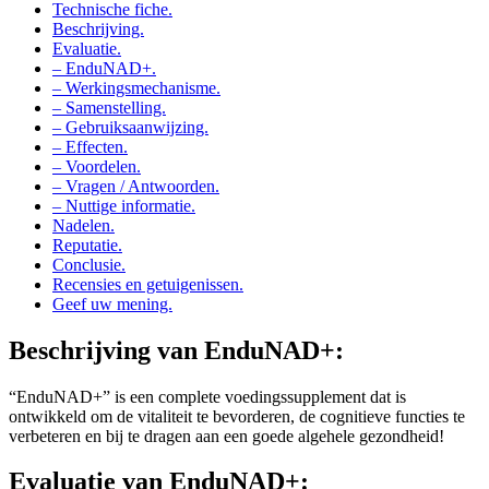
Beschrijving.
Evaluatie.
– EnduNAD+.
– Werkingsmechanisme.
– Samenstelling.
– Gebruiksaanwijzing.
– Effecten.
– Voordelen.
– Vragen / Antwoorden.
– Nuttige informatie.
Nadelen.
Reputatie.
Conclusie.
Recensies en getuigenissen.
Geef uw mening.
Beschrijving van
EnduNAD+:
“EnduNAD+” is een complete voedingssupplement dat is
ontwikkeld om de vitaliteit te bevorderen, de cognitieve functies te
verbeteren en bij te dragen aan een goede algehele gezondheid!
Evaluatie van
EnduNAD+: