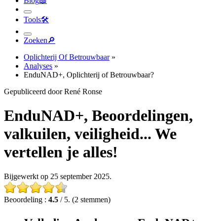
Tools
🛠︎
Zoeken
🔎︎
Oplichterij Of Betrouwbaar
»
Analyses
»
EnduNAD+, Oplichterij of Betrouwbaar?
Gepubliceerd door René Ronse
EnduNAD+, Beoordelingen,
valkuilen, veiligheid... We
vertellen je alles!
Bijgewerkt op 25 september 2025.
Beoordeling :
4.5
/ 5. (2 stemmen)
Volledige Analyse van EnduNAD+