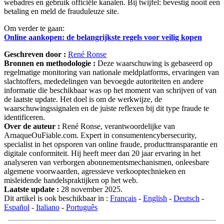
webadres en gebruik officiële kanalen. Bij twijfel: bevestig nooit een
betaling en meld de frauduleuze site.
Om verder te gaan:
Online aankopen: de belangrijkste regels voor veilig kopen
Geschreven door :
René Ronse
Bronnen en methodologie :
Deze waarschuwing is gebaseerd op
regelmatige monitoring van nationale meldplatforms, ervaringen van
slachtoffers, mededelingen van bevoegde autoriteiten en andere
informatie die beschikbaar was op het moment van schrijven of van
de laatste update. Het doel is om de werkwijze, de
waarschuwingssignalen en de juiste reflexen bij dit type fraude te
identificeren.
Over de auteur :
René Ronse, verantwoordelijke van
ArnaqueOuFiable.com. Expert in consumentencybersecurity,
specialist in het opsporen van online fraude, producttransparantie en
digitale conformiteit. Hij heeft meer dan 20 jaar ervaring in het
analyseren van verborgen abonnementsmechanismen, onleesbare
algemene voorwaarden, agressieve verkooptechnieken en
misleidende handelspraktijken op het web.
Laatste update :
28 november 2025.
Dit artikel is ook beschikbaar in :
Français
-
English
-
Deutsch
-
Español
-
Italiano
-
Português