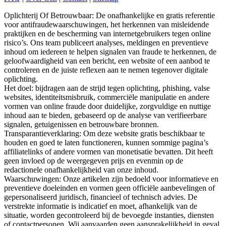
Oplichterij Of Betrouwbaar: De onafhankelijke en gratis referentie
voor antifraudewaarschuwingen, het herkennen van misleidende
praktijken en de bescherming van internetgebruikers tegen online
risico’s. Ons team publiceert analyses, meldingen en preventieve
inhoud om iedereen te helpen signalen van fraude te herkennen, de
geloofwaardigheid van een bericht, een website of een aanbod te
controleren en de juiste reflexen aan te nemen tegenover digitale
oplichting.
Het doel: bijdragen aan de strijd tegen oplichting, phishing, valse
websites, identiteitsmisbruik, commerciële manipulatie en andere
vormen van online fraude door duidelijke, zorgvuldige en nuttige
inhoud aan te bieden, gebaseerd op de analyse van verifieerbare
signalen, getuigenissen en betrouwbare bronnen.
Transparantieverklaring: Om deze website gratis beschikbaar te
houden en goed te laten functioneren, kunnen sommige pagina’s
affiliatelinks of andere vormen van monetisatie bevatten. Dit heeft
geen invloed op de weergegeven prijs en evenmin op de
redactionele onafhankelijkheid van onze inhoud.
Waarschuwingen: Onze artikelen zijn bedoeld voor informatieve en
preventieve doeleinden en vormen geen officiële aanbevelingen of
gepersonaliseerd juridisch, financieel of technisch advies. De
verstrekte informatie is indicatief en moet, afhankelijk van de
situatie, worden gecontroleerd bij de bevoegde instanties, diensten
of contactpersonen. Wij aanvaarden geen aansprakelijkheid in geval