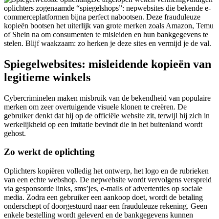
oplichters zogenaamde “spiegelshops”: nepwebsites die bekende e-
commerceplatformen bijna perfect nabootsen. Deze frauduleuze
kopieën bootsen het uiterlijk van grote merken zoals Amazon, Temu
of Shein na om consumenten te misleiden en hun bankgegevens te
stelen. Blijf waakzaam: zo herken je deze sites en vermijd je de val.
Spiegelwebsites: misleidende kopieën van
legitieme winkels
Cybercriminelen maken misbruik van de bekendheid van populaire
merken om zeer overtuigende visuele klonen te creëren. De
gebruiker denkt dat hij op de officiële website zit, terwijl hij zich in
werkelijkheid op een imitatie bevindt die in het buitenland wordt
gehost.
Zo werkt de oplichting
Oplichters kopiëren volledig het ontwerp, het logo en de rubrieken
van een echte webshop. De nepwebsite wordt vervolgens verspreid
via gesponsorde links, sms’jes, e-mails of advertenties op sociale
media. Zodra een gebruiker een aankoop doet, wordt de betaling
onderschept of doorgestuurd naar een frauduleuze rekening. Geen
enkele bestelling wordt geleverd en de bankgegevens kunnen