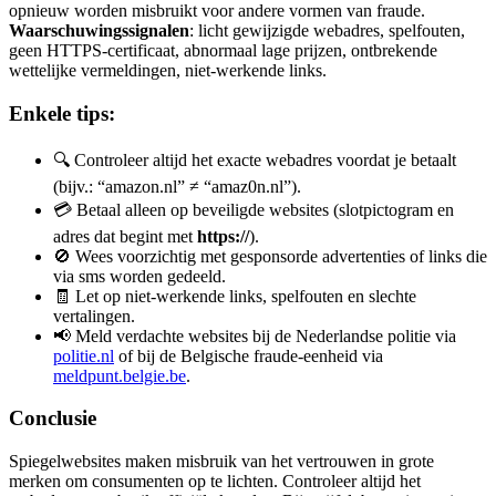
opnieuw worden misbruikt voor andere vormen van fraude.
Waarschuwingssignalen
: licht gewijzigde webadres, spelfouten,
geen HTTPS-certificaat, abnormaal lage prijzen, ontbrekende
wettelijke vermeldingen, niet-werkende links.
Enkele tips:
🔍 Controleer altijd het exacte webadres voordat je betaalt
(bijv.: “amazon.nl” ≠ “amaz0n.nl”).
💳 Betaal alleen op beveiligde websites (slotpictogram en
adres dat begint met
https://
).
🚫 Wees voorzichtig met gesponsorde advertenties of links die
via sms worden gedeeld.
🧾 Let op niet-werkende links, spelfouten en slechte
vertalingen.
📢 Meld verdachte websites bij de Nederlandse politie via
politie.nl
of bij de Belgische fraude-eenheid via
meldpunt.belgie.be
.
Conclusie
Spiegelwebsites maken misbruik van het vertrouwen in grote
merken om consumenten op te lichten. Controleer altijd het