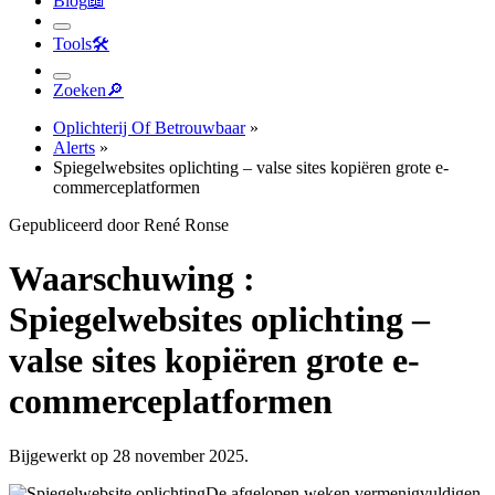
Blog
📖︎
Tools
🛠︎
Zoeken
🔎︎
Oplichterij Of Betrouwbaar
»
Alerts
»
Spiegelwebsites oplichting – valse sites kopiëren grote e-
commerceplatformen
Gepubliceerd door René Ronse
Waarschuwing :
Spiegelwebsites oplichting –
valse sites kopiëren grote e-
commerceplatformen
Bijgewerkt op 28 november 2025.
De afgelopen weken vermenigvuldigen