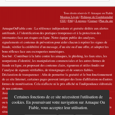
Tous droits réservés © Arnaque ou Fiable
Mention Légale
|
Politique de Confidentialité
CGU
|
FAQ
|
À propos
|
Contact
|
Plan du site
ArnaqueOuFiable.com : La référence indépendante et gratuite dédiée aux alertes
antifraude, à l’identification des pratiques trompeuses et à la protection des
internautes face aux risques en ligne. Notre équipe publie des analyses,
signalements et contenus de prévention pour aider chacun à repérer les signes de
fraude, vérifier la crédibilité d’un message, d’un site ou d’une offre, et adopter les
bons réflexes face aux escroqueries numériques.
Son but : Contribuer à la lutte contre les arnaques, le phishing, les faux sites, les
usurpations d’identité, les manipulations commerciales et les autres formes de
fraude en ligne, en proposant des contenus clairs, rigoureux et utiles fondés sur
l’analyse de signaux vérifiables, de témoignages et de sources fiables.
Déclaration de transparence : Afin de permettre la gratuité et le bon fonctionnement
de ce site Internet, certaines pages peuvent intégrer des liens d'affiliation ou d'autres
formes de monétisation. Cela n'affecte ni le prix affiché ni l'indépendance éditoriale
de nos contenus.
Avertissements : Nos articles ont une vocation informative et préventive et ne
Certaines fonctions de ce site nécessitent l'utilisation de
constituent ni des recommandations officielles ni des conseils juridiques, financiers
cookies. En poursuivant votre navigation sur Arnaque Ou
ou techniques personnalisés. Les informations fournies sont indicatives et doivent
être vérifiées auprès des organismes, services ou interlocuteurs compétents selon la
Fiable, vous acceptez leur utilisation.
situation. Nous déclinons toute responsabilité en cas d'erreur, d'omission ou de