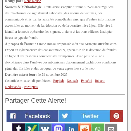
Rédigé par :
René Ronse
Sources & Méthodologie :
Cette alerte s’appuie sur une surveillance régulière
des plateformes de signalement nationales, des retours de victimes, des
communiqués émis par les autorités compétentes ainsi que d’autres informations
accessibles au moment de la rédaction ou de la dernière mise à jour. Elle vise à
identifier le mode opératoire, les signaux d’alerte et les bons réflexes à adopter
face à ce type de fraude.
À propos de l'auteur :
René Ronse, responsable du site ArnaqueOuFiable.com.
Expert en cybersécurité des consommateurs, spécialiste de la détection de fraudes
en ligne et des pratiques commerciales trompeuses. Avec plus de 20 ans
d'expérience dans l'analyse des mécanismes d'abonnement cachés, des conditions
générales illisibles et des tactiques de vente agressives sur le web.
Dernière mise à jour :
le 28 novembre 2025.
Cet article est aussi disponible en :
English
-
Deutsch
-
Español
-
Italiano
-
Nederlands
-
Português
Partager Cette Alerte!