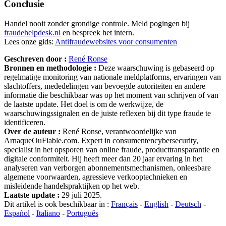
Conclusie
Handel nooit zonder grondige controle. Meld pogingen bij
fraudehelpdesk.nl
en bespreek het intern.
Lees onze gids:
Antifraudewebsites voor consumenten
Geschreven door :
René Ronse
Bronnen en methodologie :
Deze waarschuwing is gebaseerd op
regelmatige monitoring van nationale meldplatforms, ervaringen van
slachtoffers, mededelingen van bevoegde autoriteiten en andere
informatie die beschikbaar was op het moment van schrijven of van
de laatste update. Het doel is om de werkwijze, de
waarschuwingssignalen en de juiste reflexen bij dit type fraude te
identificeren.
Over de auteur :
René Ronse, verantwoordelijke van
ArnaqueOuFiable.com. Expert in consumentencybersecurity,
specialist in het opsporen van online fraude, producttransparantie en
digitale conformiteit. Hij heeft meer dan 20 jaar ervaring in het
analyseren van verborgen abonnementsmechanismen, onleesbare
algemene voorwaarden, agressieve verkooptechnieken en
misleidende handelspraktijken op het web.
Laatste update :
29 juli 2025.
Dit artikel is ook beschikbaar in :
Français
-
English
-
Deutsch
-
Español
-
Italiano
-
Português