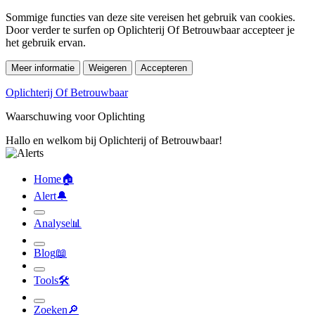
Sommige functies van deze site vereisen het gebruik van cookies.
Door verder te surfen op Oplichterij Of Betrouwbaar accepteer je
het gebruik ervan.
Meer informatie
Weigeren
Accepteren
Oplichterij Of Betrouwbaar
Waarschuwing voor Oplichting
Hallo en welkom bij Oplichterij of Betrouwbaar!
Home
🏠︎
Alert
🔔︎
Analyse
📊︎
Blog
📖︎
Tools
🛠︎
Zoeken
🔎︎