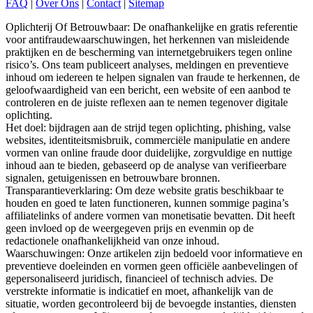
FAQ
|
Over Ons
|
Contact
|
Sitemap
Oplichterij Of Betrouwbaar: De onafhankelijke en gratis referentie
voor antifraudewaarschuwingen, het herkennen van misleidende
praktijken en de bescherming van internetgebruikers tegen online
risico’s. Ons team publiceert analyses, meldingen en preventieve
inhoud om iedereen te helpen signalen van fraude te herkennen, de
geloofwaardigheid van een bericht, een website of een aanbod te
controleren en de juiste reflexen aan te nemen tegenover digitale
oplichting.
Het doel: bijdragen aan de strijd tegen oplichting, phishing, valse
websites, identiteitsmisbruik, commerciële manipulatie en andere
vormen van online fraude door duidelijke, zorgvuldige en nuttige
inhoud aan te bieden, gebaseerd op de analyse van verifieerbare
signalen, getuigenissen en betrouwbare bronnen.
Transparantieverklaring: Om deze website gratis beschikbaar te
houden en goed te laten functioneren, kunnen sommige pagina’s
affiliatelinks of andere vormen van monetisatie bevatten. Dit heeft
geen invloed op de weergegeven prijs en evenmin op de
redactionele onafhankelijkheid van onze inhoud.
Waarschuwingen: Onze artikelen zijn bedoeld voor informatieve en
preventieve doeleinden en vormen geen officiële aanbevelingen of
gepersonaliseerd juridisch, financieel of technisch advies. De
verstrekte informatie is indicatief en moet, afhankelijk van de
situatie, worden gecontroleerd bij de bevoegde instanties, diensten